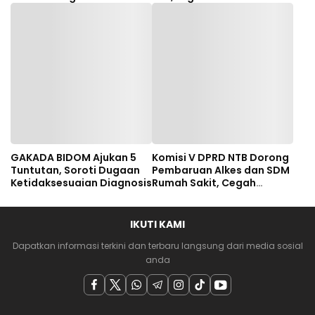
NTB Tuntut Audit
Investigatif
GAKADA BIDOM Ajukan 5
Komisi V DPRD NTB Dorong
Tuntutan, Soroti Dugaan
Pembaruan Alkes dan SDM
Ketidaksesuaian Diagnosis
Rumah Sakit, Cegah
Dugaan Salah Diagnosis
Pasien Rujukan Bima-
Dompu
IKUTI KAMI
Dapatkan informasi terkini dan terbaru langsung dari media sosial
anda