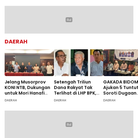
DAERAH
Jelang Musorprov
Setengah Triliun
GAKADA BIDO
KONI NTB, Dukungan
Dana Rakyat Tak
Ajukan 5 Tuntu
untuk Mori Hanafi
Terlihat di LHP BPK,
Soroti Dugaan
Menguat
Legislator PDIP DPRD
Ketidaksesuai
DAERAH
DAERAH
DAERAH
NTB Tuntut Audit
Diagnosis
Investigatif