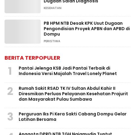
Dugaan Salah Diagnosis
KESEHATAN
PB HPM NTB Desak KPK Usut Dugaan
Pengondisian Proyek APBN dan APBD di
Dompu
PERISTIWA
BERITA TERPOPULER
1
Pantai Jelenga KSB Jadi Pantai Terbaik di
Indonesia Versi Majalah Travel Lonely Planet
2
Rumah Sakit RSAD TK IV Sultan Abdul Kahir II
Diresmikan Perluas Pelayanan Kesehatan Prajurit
dan Masyarakat Pulau Sumbawa
3
Perguruan Iks Pi Kera Sakti Cabang Dompu Gelar
Latihan Bersama
Anggota DPRD NTB TGH Najamudin Tuntut