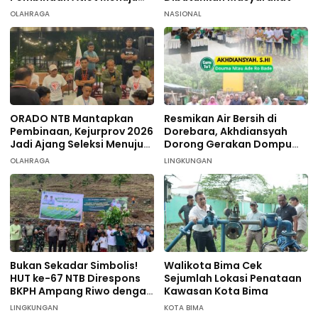
PON 2028
OLAHRAGA
NASIONAL
ORADO NTB Mantapkan
Resmikan Air Bersih di
Pembinaan, Kejurprov 2026
Dorebara, Akhdiansyah
Jadi Ajang Seleksi Menuju
Dorong Gerakan Dompu
Nasional
Hijau
OLAHRAGA
LINGKUNGAN
Bukan Sekadar Simbolis!
Walikota Bima Cek
HUT ke-67 NTB Direspons
Sejumlah Lokasi Penataan
BKPH Ampang Riwo dengan
Kawasan Kota Bima
Aksi Tanam Pohon Massal
LINGKUNGAN
KOTA BIMA
di Dompu