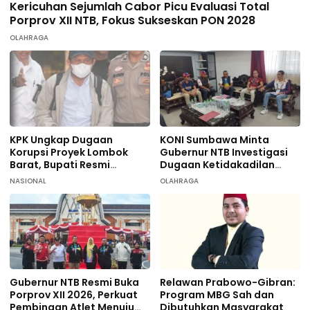
Kericuhan Sejumlah Cabor Picu Evaluasi Total
Porprov XII NTB, Fokus Sukseskan PON 2028
OLAHRAGA
KPK Ungkap Dugaan
KONI Sumbawa Minta
Korupsi Proyek Lombok
Gubernur NTB Investigasi
Barat, Bupati Resmi
Dugaan Ketidakadilan
Tersangka
terhadap 9 Atlet
NASIONAL
OLAHRAGA
Taekwondo
Gubernur NTB Resmi Buka
Relawan Prabowo-Gibran:
Porprov XII 2026, Perkuat
Program MBG Sah dan
Pembinaan Atlet Menuju
Dibutuhkan Masyarakat