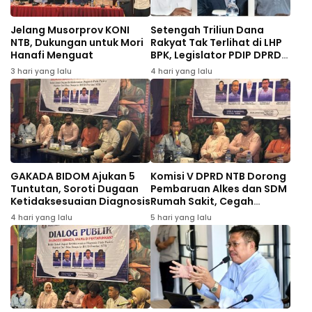
Jelang Musorprov KONI
Setengah Triliun Dana
NTB, Dukungan untuk Mori
Rakyat Tak Terlihat di LHP
Hanafi Menguat
BPK, Legislator PDIP DPRD
NTB Tuntut Audit
3 hari yang lalu
4 hari yang lalu
Investigatif
GAKADA BIDOM Ajukan 5
Komisi V DPRD NTB Dorong
Tuntutan, Soroti Dugaan
Pembaruan Alkes dan SDM
Ketidaksesuaian Diagnosis
Rumah Sakit, Cegah
Dugaan Salah Diagnosis
4 hari yang lalu
5 hari yang lalu
Pasien Rujukan Bima-
Dompu