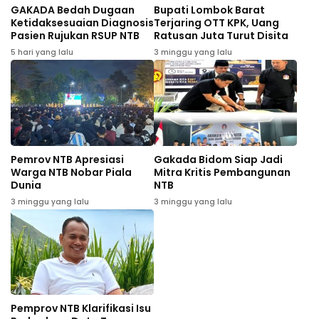
GAKADA Bedah Dugaan
Bupati Lombok Barat
Ketidaksesuaian Diagnosis
Terjaring OTT KPK, Uang
Pasien Rujukan RSUP NTB
Ratusan Juta Turut Disita
5 hari yang lalu
3 minggu yang lalu
Pemrov NTB Apresiasi
Gakada Bidom Siap Jadi
Warga NTB Nobar Piala
Mitra Kritis Pembangunan
Dunia
NTB
3 minggu yang lalu
3 minggu yang lalu
Pemprov NTB Klarifikasi Isu