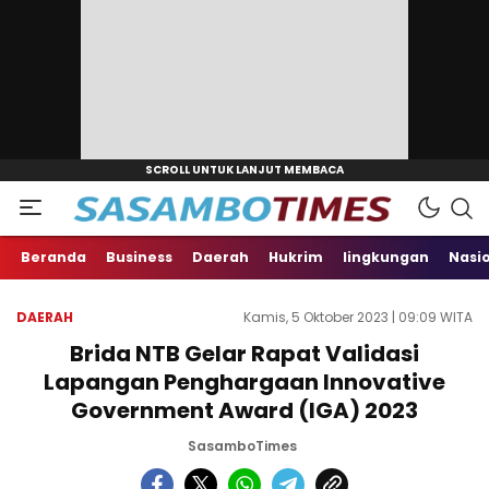
Beranda
Business
Daerah
Hukrim
lingkungan
Nasi
DAERAH
Kamis, 5 Oktober 2023 | 09:09 WITA
Brida NTB Gelar Rapat Validasi
Lapangan Penghargaan Innovative
Government Award (IGA) 2023
SasamboTimes