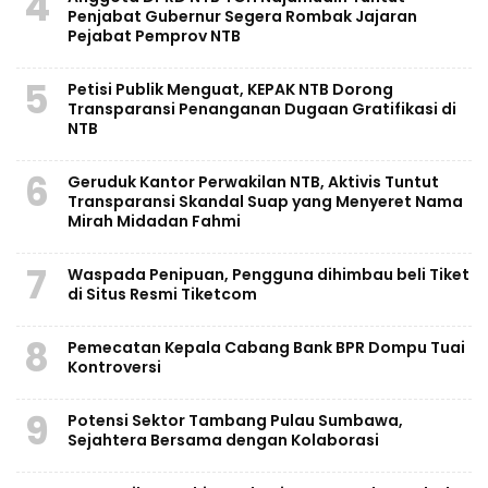
4
Penjabat Gubernur Segera Rombak Jajaran
Pejabat Pemprov NTB
5
Petisi Publik Menguat, KEPAK NTB Dorong
Transparansi Penanganan Dugaan Gratifikasi di
NTB
6
Geruduk Kantor Perwakilan NTB, Aktivis Tuntut
Transparansi Skandal Suap yang Menyeret Nama
Mirah Midadan Fahmi
7
Waspada Penipuan, Pengguna dihimbau beli Tiket
di Situs Resmi Tiketcom
8
Pemecatan Kepala Cabang Bank BPR Dompu Tuai
Kontroversi
9
Potensi Sektor Tambang Pulau Sumbawa,
Sejahtera Bersama dengan Kolaborasi