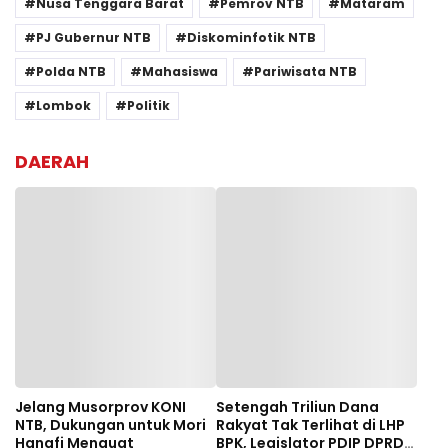
Nusa Tenggara Barat
Pemrov NTB
Mataram
PJ Gubernur NTB
Diskominfotik NTB
Polda NTB
Mahasiswa
Pariwisata NTB
Lombok
Politik
DAERAH
Jelang Musorprov KONI
Setengah Triliun Dana
NTB, Dukungan untuk Mori
Rakyat Tak Terlihat di LHP
Hanafi Menguat
BPK, Legislator PDIP DPRD