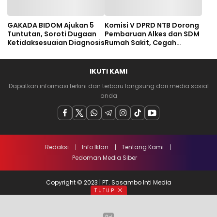
GAKADA BIDOM Ajukan 5
Komisi V DPRD NTB Dorong
Tuntutan, Soroti Dugaan
Pembaruan Alkes dan SDM
Ketidaksesuaian Diagnosis
Rumah Sakit, Cegah
Dugaan Salah Diagnosis
Pasien Rujukan Bima-
Dompu
IKUTI KAMI
Dapatkan informasi terkini dan terbaru langsung dari media sosial
anda
Redaksi
Info Iklan
Tentang Kami
Pedoman Media Siber
Copyright © 2023 | PT. Sasambo Inti Media
TUTUP