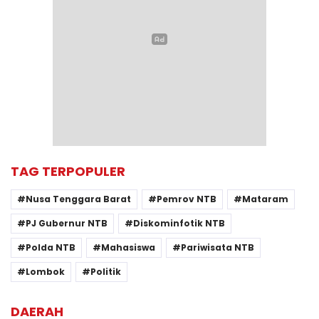
TAG TERPOPULER
Nusa Tenggara Barat
Pemrov NTB
Mataram
PJ Gubernur NTB
Diskominfotik NTB
Polda NTB
Mahasiswa
Pariwisata NTB
Lombok
Politik
DAERAH