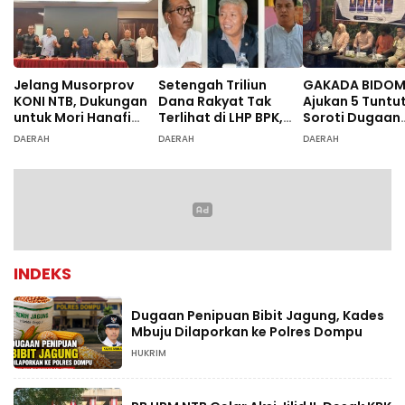
Jelang Musorprov
Setengah Triliun
GAKADA BIDO
KONI NTB, Dukungan
Dana Rakyat Tak
Ajukan 5 Tuntu
untuk Mori Hanafi
Terlihat di LHP BPK,
Soroti Dugaan
Menguat
Legislator PDIP DPRD
Ketidaksesuai
DAERAH
DAERAH
DAERAH
NTB Tuntut Audit
Diagnosis
Investigatif
INDEKS
Dugaan Penipuan Bibit Jagung, Kades
Mbuju Dilaporkan ke Polres Dompu
HUKRIM