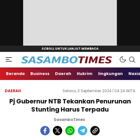
Beranda
Business
Daerah
Hukrim
lingkungan
Nasi
DAERAH
Selasa, 3 September 2024 | 04:24 WITA
Pj Gubernur NTB Tekankan Penurunan
Stunting Harus Terpadu
SasamboTimes