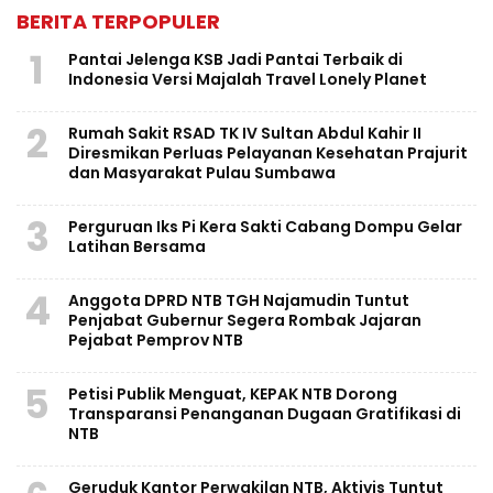
BERITA TERPOPULER
1
Pantai Jelenga KSB Jadi Pantai Terbaik di
Indonesia Versi Majalah Travel Lonely Planet
2
Rumah Sakit RSAD TK IV Sultan Abdul Kahir II
Diresmikan Perluas Pelayanan Kesehatan Prajurit
dan Masyarakat Pulau Sumbawa
3
Perguruan Iks Pi Kera Sakti Cabang Dompu Gelar
Latihan Bersama
4
Anggota DPRD NTB TGH Najamudin Tuntut
Penjabat Gubernur Segera Rombak Jajaran
Pejabat Pemprov NTB
5
Petisi Publik Menguat, KEPAK NTB Dorong
Transparansi Penanganan Dugaan Gratifikasi di
NTB
Geruduk Kantor Perwakilan NTB, Aktivis Tuntut