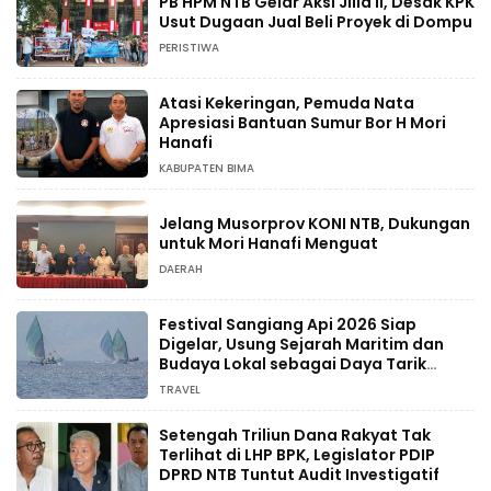
PB HPM NTB Gelar Aksi Jilid II, Desak KPK
Usut Dugaan Jual Beli Proyek di Dompu
PERISTIWA
Atasi Kekeringan, Pemuda Nata
Apresiasi Bantuan Sumur Bor H Mori
Hanafi
KABUPATEN BIMA
Jelang Musorprov KONI NTB, Dukungan
untuk Mori Hanafi Menguat
DAERAH
Festival Sangiang Api 2026 Siap
Digelar, Usung Sejarah Maritim dan
Budaya Lokal sebagai Daya Tarik
Wisata
TRAVEL
Setengah Triliun Dana Rakyat Tak
Terlihat di LHP BPK, Legislator PDIP
DPRD NTB Tuntut Audit Investigatif