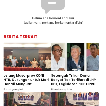
Belum ada komentar disini
Jadilah yang pertama berkomentar disini
BERITA TERKAIT
Jelang Musorprov KONI
Setengah Triliun Dana
NTB, Dukungan untuk Mori
Rakyat Tak Terlihat di LHP
Hanafi Menguat
BPK, Legislator PDIP DPRD
NTB Tuntut Audit
5 hari yang lalu
5 hari yang lalu
Investigatif