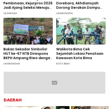
Pembinaan, Kejurprov 2026
Dorebara, Akhdiansyah
Jadi Ajang Seleksi Menuju
Dorong Gerakan Dompu
Nasional
Hijau
OLAHRAGA
LINGKUNGAN
Bukan Sekadar Simbolis!
Walikota Bima Cek
HUT ke-67 NTB Direspons
Sejumlah Lokasi Penataan
BKPH Ampang Riwo dengan
Kawasan Kota Bima
Aksi Tanam Pohon Massal
LINGKUNGAN
KOTA BIMA
di Dompu
DAERAH