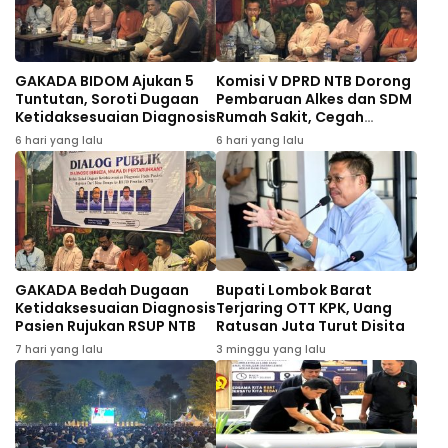
GAKADA BIDOM Ajukan 5
Komisi V DPRD NTB Dorong
Tuntutan, Soroti Dugaan
Pembaruan Alkes dan SDM
Ketidaksesuaian Diagnosis
Rumah Sakit, Cegah
Dugaan Salah Diagnosis
6 hari yang lalu
6 hari yang lalu
Pasien Rujukan Bima-
Dompu
GAKADA Bedah Dugaan
Bupati Lombok Barat
Ketidaksesuaian Diagnosis
Terjaring OTT KPK, Uang
Pasien Rujukan RSUP NTB
Ratusan Juta Turut Disita
7 hari yang lalu
3 minggu yang lalu