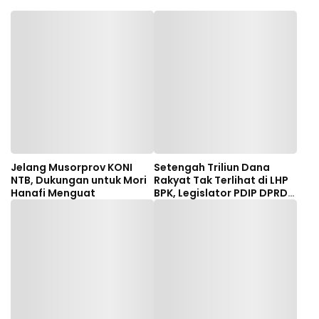
Jelang Musorprov KONI
Setengah Triliun Dana
NTB, Dukungan untuk Mori
Rakyat Tak Terlihat di LHP
Hanafi Menguat
BPK, Legislator PDIP DPRD
NTB Tuntut Audit
Investigatif