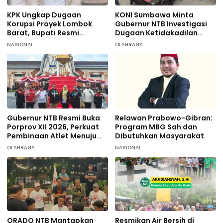
KPK Ungkap Dugaan
KONI Sumbawa Minta
Korupsi Proyek Lombok
Gubernur NTB Investigasi
Barat, Bupati Resmi
Dugaan Ketidakadilan
Tersangka
terhadap 9 Atlet
NASIONAL
OLAHRAGA
Taekwondo
Gubernur NTB Resmi Buka
Relawan Prabowo-Gibran:
Porprov XII 2026, Perkuat
Program MBG Sah dan
Pembinaan Atlet Menuju
Dibutuhkan Masyarakat
PON 2028
OLAHRAGA
NASIONAL
ORADO NTB Mantapkan
Resmikan Air Bersih di