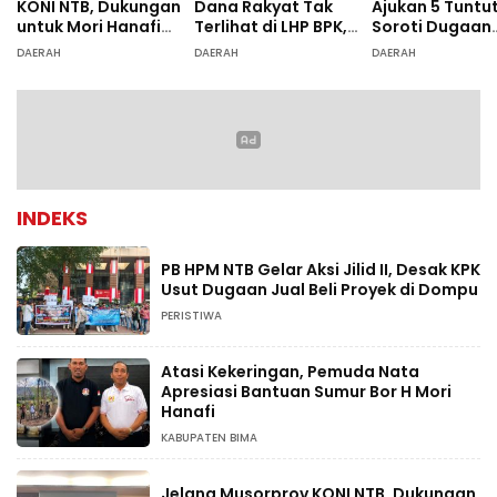
KONI NTB, Dukungan
Dana Rakyat Tak
Ajukan 5 Tuntu
untuk Mori Hanafi
Terlihat di LHP BPK,
Soroti Dugaan
Menguat
Legislator PDIP DPRD
Ketidaksesuai
DAERAH
DAERAH
DAERAH
NTB Tuntut Audit
Diagnosis
Investigatif
INDEKS
PB HPM NTB Gelar Aksi Jilid II, Desak KPK
Usut Dugaan Jual Beli Proyek di Dompu
PERISTIWA
Atasi Kekeringan, Pemuda Nata
Apresiasi Bantuan Sumur Bor H Mori
Hanafi
KABUPATEN BIMA
Jelang Musorprov KONI NTB, Dukungan