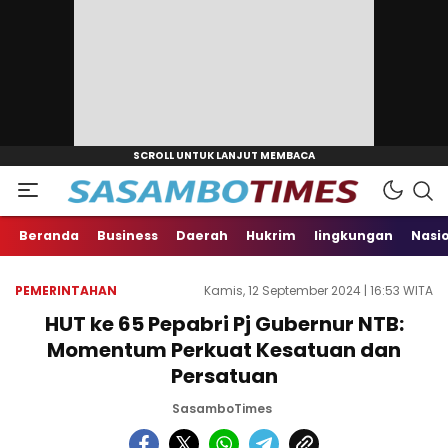
Beranda
Business
Daerah
Hukrim
lingkungan
Nasi
PEMERINTAHAN
Kamis, 12 September 2024 | 16:53 WITA
HUT ke 65 Pepabri Pj Gubernur NTB:
Momentum Perkuat Kesatuan dan
Persatuan
SasamboTimes