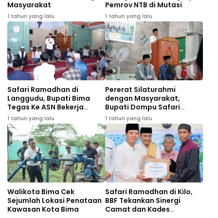
Masyarakat
Pemrov NTB di Mutasi
1 tahun yang lalu
1 tahun yang lalu
Safari Ramadhan di
Pererat Silaturahmi
Langgudu, Bupati Bima
dengan Masyarakat,
Tegas Ke ASN Bekerja
Bupati Dompu Safari
Profesional
Ramadhan di Desa
1 tahun yang lalu
1 tahun yang lalu
Tanjung
Walikota Bima Cek
Safari Ramadhan di Kilo,
Sejumlah Lokasi Penataan
BBF Tekankan Sinergi
Kawasan Kota Bima
Camat dan Kades
Wujudkan Dompu Maju