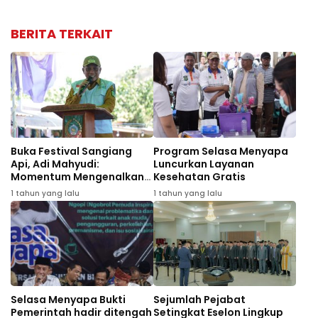
BERITA TERKAIT
Buka Festival Sangiang
Program Selasa Menyapa
Api, Adi Mahyudi:
Luncurkan Layanan
Momentum Mengenalkan
Kesehatan Gratis
Wisata dan Budaya
1 tahun yang lalu
1 tahun yang lalu
Selasa Menyapa Bukti
Sejumlah Pejabat
Pemerintah hadir ditengah
Setingkat Eselon Lingkup