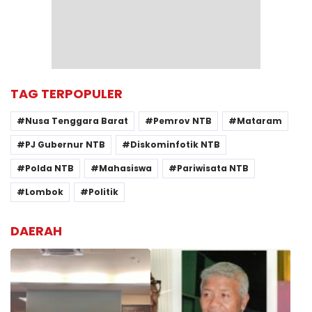
TAG TERPOPULER
Nusa Tenggara Barat
Pemrov NTB
Mataram
PJ Gubernur NTB
Diskominfotik NTB
Polda NTB
Mahasiswa
Pariwisata NTB
Lombok
Politik
DAERAH