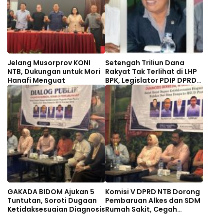
Jelang Musorprov KONI
Setengah Triliun Dana
NTB, Dukungan untuk Mori
Rakyat Tak Terlihat di LHP
Hanafi Menguat
BPK, Legislator PDIP DPRD
NTB Tuntut Audit
Investigatif
GAKADA BIDOM Ajukan 5
Komisi V DPRD NTB Dorong
Tuntutan, Soroti Dugaan
Pembaruan Alkes dan SDM
Ketidaksesuaian Diagnosis
Rumah Sakit, Cegah
Dugaan Salah Diagnosis