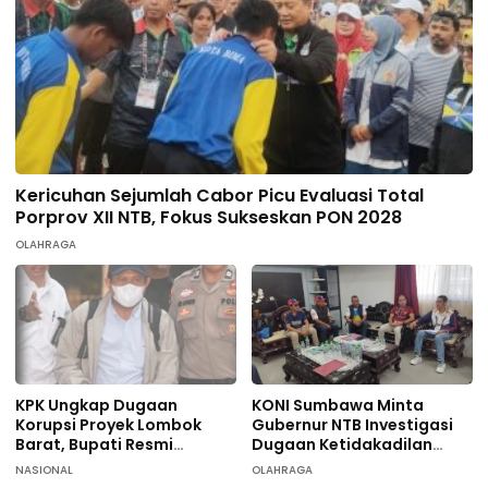
Kericuhan Sejumlah Cabor Picu Evaluasi Total
Porprov XII NTB, Fokus Sukseskan PON 2028
OLAHRAGA
KPK Ungkap Dugaan
KONI Sumbawa Minta
Korupsi Proyek Lombok
Gubernur NTB Investigasi
Barat, Bupati Resmi
Dugaan Ketidakadilan
Tersangka
terhadap 9 Atlet
NASIONAL
OLAHRAGA
Taekwondo