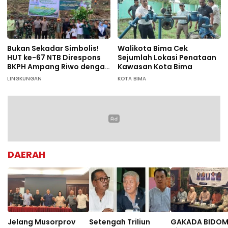
Bukan Sekadar Simbolis!
Walikota Bima Cek
HUT ke-67 NTB Direspons
Sejumlah Lokasi Penataan
BKPH Ampang Riwo dengan
Kawasan Kota Bima
Aksi Tanam Pohon Massal
LINGKUNGAN
KOTA BIMA
di Dompu
DAERAH
Jelang Musorprov
Setengah Triliun
GAKADA BIDO