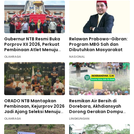
Gubernur NTB Resmi Buka
Relawan Prabowo-Gibran:
Porprov XII 2026, Perkuat
Program MBG Sah dan
Pembinaan Atlet Menuju
Dibutuhkan Masyarakat
PON 2028
OLAHRAGA
NASIONAL
ORADO NTB Mantapkan
Resmikan Air Bersih di
Pembinaan, Kejurprov 2026
Dorebara, Akhdiansyah
Jadi Ajang Seleksi Menuju
Dorong Gerakan Dompu
Nasional
Hijau
OLAHRAGA
LINGKUNGAN