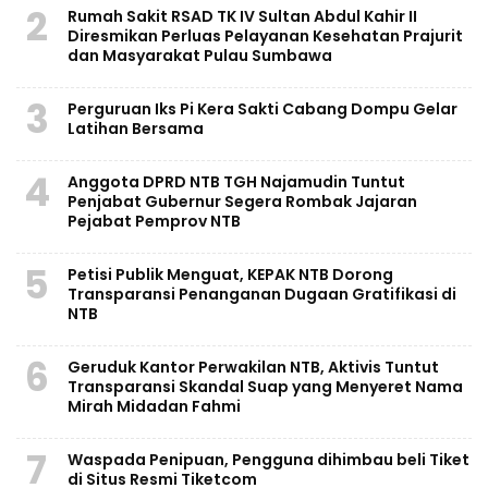
2
Rumah Sakit RSAD TK IV Sultan Abdul Kahir II
Diresmikan Perluas Pelayanan Kesehatan Prajurit
dan Masyarakat Pulau Sumbawa
3
Perguruan Iks Pi Kera Sakti Cabang Dompu Gelar
Latihan Bersama
4
Anggota DPRD NTB TGH Najamudin Tuntut
Penjabat Gubernur Segera Rombak Jajaran
Pejabat Pemprov NTB
5
Petisi Publik Menguat, KEPAK NTB Dorong
Transparansi Penanganan Dugaan Gratifikasi di
NTB
6
Geruduk Kantor Perwakilan NTB, Aktivis Tuntut
Transparansi Skandal Suap yang Menyeret Nama
Mirah Midadan Fahmi
7
Waspada Penipuan, Pengguna dihimbau beli Tiket
di Situs Resmi Tiketcom