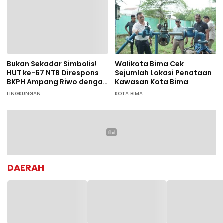
Bukan Sekadar Simbolis!
Walikota Bima Cek
HUT ke-67 NTB Direspons
Sejumlah Lokasi Penataan
BKPH Ampang Riwo dengan
Kawasan Kota Bima
Aksi Tanam Pohon Massal
LINGKUNGAN
KOTA BIMA
di Dompu
DAERAH