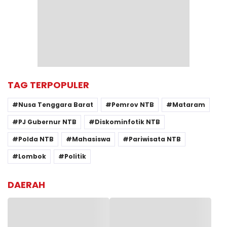
TAG TERPOPULER
Nusa Tenggara Barat
Pemrov NTB
Mataram
PJ Gubernur NTB
Diskominfotik NTB
Polda NTB
Mahasiswa
Pariwisata NTB
Lombok
Politik
DAERAH