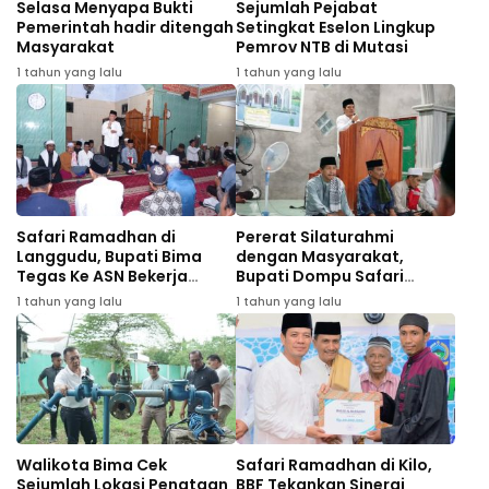
Selasa Menyapa Bukti
Sejumlah Pejabat
Pemerintah hadir ditengah
Setingkat Eselon Lingkup
Masyarakat
Pemrov NTB di Mutasi
1 tahun yang lalu
1 tahun yang lalu
Safari Ramadhan di
Pererat Silaturahmi
Langgudu, Bupati Bima
dengan Masyarakat,
Tegas Ke ASN Bekerja
Bupati Dompu Safari
Profesional
Ramadhan di Desa
1 tahun yang lalu
1 tahun yang lalu
Tanjung
Walikota Bima Cek
Safari Ramadhan di Kilo,
Sejumlah Lokasi Penataan
BBF Tekankan Sinergi