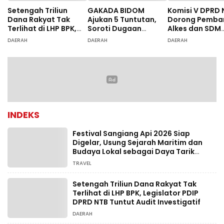
Setengah Triliun
GAKADA BIDOM
Komisi V DPRD 
Dana Rakyat Tak
Ajukan 5 Tuntutan,
Dorong Pemba
Terlihat di LHP BPK,
Soroti Dugaan
Alkes dan SDM
Legislator PDIP DPRD
Ketidaksesuaian
Rumah Sakit, 
DAERAH
DAERAH
DAERAH
NTB Tuntut Audit
Diagnosis
Dugaan Salah
Investigatif
Diagnosis Pasi
Rujukan Bima
INDEKS
Festival Sangiang Api 2026 Siap
Digelar, Usung Sejarah Maritim dan
Budaya Lokal sebagai Daya Tarik
Wisata
TRAVEL
Setengah Triliun Dana Rakyat Tak
Terlihat di LHP BPK, Legislator PDIP
DPRD NTB Tuntut Audit Investigatif
DAERAH