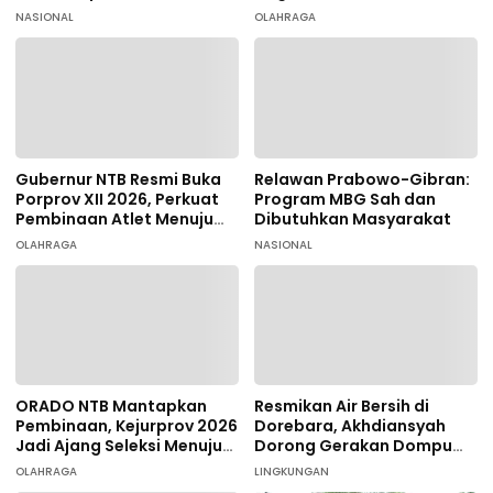
Tersangka
terhadap 9 Atlet
NASIONAL
OLAHRAGA
Taekwondo
Gubernur NTB Resmi Buka
Relawan Prabowo-Gibran:
Porprov XII 2026, Perkuat
Program MBG Sah dan
Pembinaan Atlet Menuju
Dibutuhkan Masyarakat
PON 2028
OLAHRAGA
NASIONAL
ORADO NTB Mantapkan
Resmikan Air Bersih di
Pembinaan, Kejurprov 2026
Dorebara, Akhdiansyah
Jadi Ajang Seleksi Menuju
Dorong Gerakan Dompu
Nasional
Hijau
OLAHRAGA
LINGKUNGAN