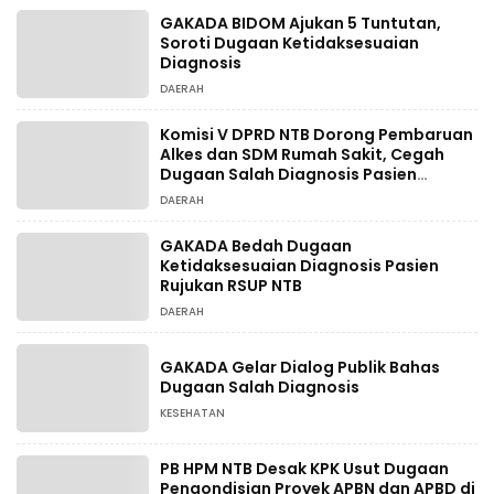
GAKADA BIDOM Ajukan 5 Tuntutan,
Soroti Dugaan Ketidaksesuaian
Diagnosis
DAERAH
Komisi V DPRD NTB Dorong Pembaruan
Alkes dan SDM Rumah Sakit, Cegah
Dugaan Salah Diagnosis Pasien
Rujukan Bima-Dompu
DAERAH
GAKADA Bedah Dugaan
Ketidaksesuaian Diagnosis Pasien
Rujukan RSUP NTB
DAERAH
GAKADA Gelar Dialog Publik Bahas
Dugaan Salah Diagnosis
KESEHATAN
PB HPM NTB Desak KPK Usut Dugaan
Pengondisian Proyek APBN dan APBD di