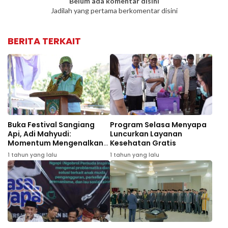
Belum ada komentar disini
Jadilah yang pertama berkomentar disini
BERITA TERKAIT
Buka Festival Sangiang
Program Selasa Menyapa
Api, Adi Mahyudi:
Luncurkan Layanan
Momentum Mengenalkan
Kesehatan Gratis
Wisata dan Budaya
1 tahun yang lalu
1 tahun yang lalu