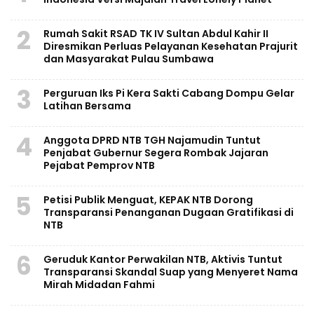
2
Rumah Sakit RSAD TK IV Sultan Abdul Kahir II
Diresmikan Perluas Pelayanan Kesehatan Prajurit
dan Masyarakat Pulau Sumbawa
3
Perguruan Iks Pi Kera Sakti Cabang Dompu Gelar
Latihan Bersama
4
Anggota DPRD NTB TGH Najamudin Tuntut
Penjabat Gubernur Segera Rombak Jajaran
Pejabat Pemprov NTB
5
Petisi Publik Menguat, KEPAK NTB Dorong
Transparansi Penanganan Dugaan Gratifikasi di
NTB
6
Geruduk Kantor Perwakilan NTB, Aktivis Tuntut
Transparansi Skandal Suap yang Menyeret Nama
Mirah Midadan Fahmi