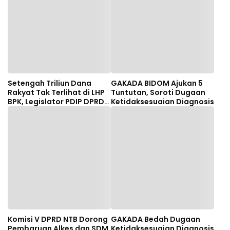
Setengah Triliun Dana
GAKADA BIDOM Ajukan 5
Rakyat Tak Terlihat di LHP
Tuntutan, Soroti Dugaan
BPK, Legislator PDIP DPRD
Ketidaksesuaian Diagnosis
NTB Tuntut Audit
Investigatif
Komisi V DPRD NTB Dorong
GAKADA Bedah Dugaan
Pembaruan Alkes dan SDM
Ketidaksesuaian Diagnosis