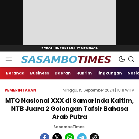
Beranda
Business
Daerah
Hukrim
lingkungan
Nasi
PEMERINTAHAN
Minggu, 15 September 2024 | 18:11 WITA
MTQ Nasional XXX di Samarinda Kaltim,
NTB Juara 2 Golongan Tafsir Bahasa
Arab Putra
SasamboTimes