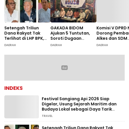
Setengah Triliun
GAKADA BIDOM
Komisi V DPRD 
Dana Rakyat Tak
Ajukan 5 Tuntutan,
Dorong Pemba
Terlihat di LHP BPK,
Soroti Dugaan
Alkes dan SDM
Legislator PDIP DPRD
Ketidaksesuaian
Rumah Sakit, 
DAERAH
DAERAH
DAERAH
NTB Tuntut Audit
Diagnosis
Dugaan Salah
Investigatif
Diagnosis Pasi
Rujukan Bima
INDEKS
Festival Sangiang Api 2026 Siap
Digelar, Usung Sejarah Maritim dan
Budaya Lokal sebagai Daya Tarik
Wisata
TRAVEL
Setengah Triliun Dana Rakyat Tak