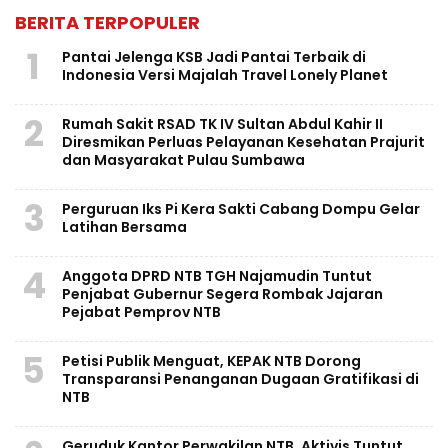
BERITA TERPOPULER
1
Pantai Jelenga KSB Jadi Pantai Terbaik di
Indonesia Versi Majalah Travel Lonely Planet
2
Rumah Sakit RSAD TK IV Sultan Abdul Kahir II
Diresmikan Perluas Pelayanan Kesehatan Prajurit
dan Masyarakat Pulau Sumbawa
3
Perguruan Iks Pi Kera Sakti Cabang Dompu Gelar
Latihan Bersama
4
Anggota DPRD NTB TGH Najamudin Tuntut
Penjabat Gubernur Segera Rombak Jajaran
Pejabat Pemprov NTB
5
Petisi Publik Menguat, KEPAK NTB Dorong
Transparansi Penanganan Dugaan Gratifikasi di
NTB
Geruduk Kantor Perwakilan NTB, Aktivis Tuntut