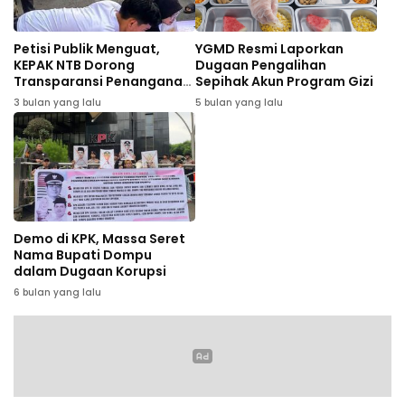
Petisi Publik Menguat,
YGMD Resmi Laporkan
KEPAK NTB Dorong
Dugaan Pengalihan
Transparansi Penanganan
Sepihak Akun Program Gizi
Dugaan Gratifikasi di NTB
3 bulan yang lalu
5 bulan yang lalu
Demo di KPK, Massa Seret
Nama Bupati Dompu
dalam Dugaan Korupsi
6 bulan yang lalu