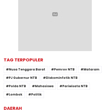
TAG TERPOPULER
Nusa Tenggara Barat
Pemrov NTB
Mataram
PJ Gubernur NTB
Diskominfotik NTB
Polda NTB
Mahasiswa
Pariwisata NTB
Lombok
Politik
DAERAH