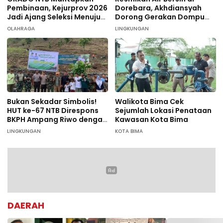
Pembinaan, Kejurprov 2026
Dorebara, Akhdiansyah
Jadi Ajang Seleksi Menuju
Dorong Gerakan Dompu
Nasional
Hijau
OLAHRAGA
LINGKUNGAN
Bukan Sekadar Simbolis!
Walikota Bima Cek
HUT ke-67 NTB Direspons
Sejumlah Lokasi Penataan
BKPH Ampang Riwo dengan
Kawasan Kota Bima
Aksi Tanam Pohon Massal
LINGKUNGAN
KOTA BIMA
di Dompu
DAERAH