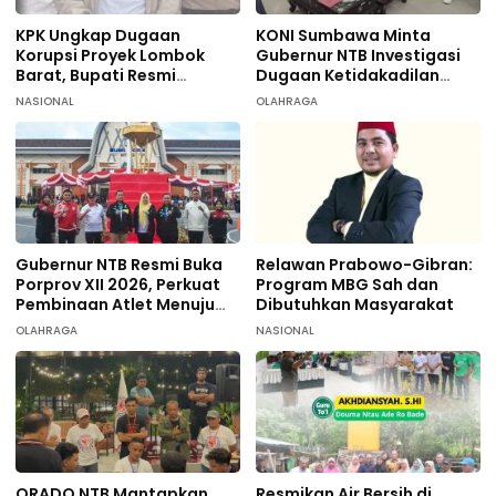
KPK Ungkap Dugaan
KONI Sumbawa Minta
Korupsi Proyek Lombok
Gubernur NTB Investigasi
Barat, Bupati Resmi
Dugaan Ketidakadilan
Tersangka
terhadap 9 Atlet
NASIONAL
OLAHRAGA
Taekwondo
Gubernur NTB Resmi Buka
Relawan Prabowo-Gibran:
Porprov XII 2026, Perkuat
Program MBG Sah dan
Pembinaan Atlet Menuju
Dibutuhkan Masyarakat
PON 2028
OLAHRAGA
NASIONAL
ORADO NTB Mantapkan
Resmikan Air Bersih di