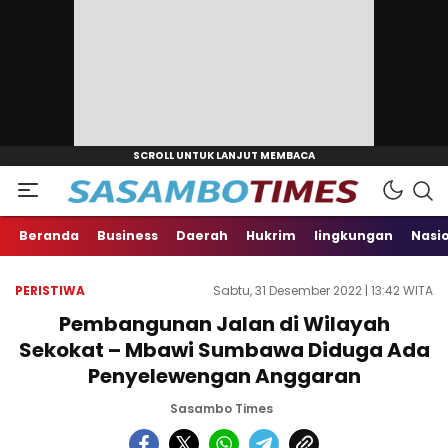
Beranda
Business
Daerah
Hukrim
lingkungan
Nasi
PERISTIWA
Sabtu, 31 Desember 2022 | 13:42 WITA
Pembangunan Jalan di Wilayah
Sekokat – Mbawi Sumbawa Diduga Ada
Penyelewengan Anggaran
Sasambo Times