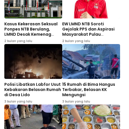
Kasus Kekerasan Seksual
EW LMND NTB Soroti
Ponpes NTB Berulang,
Gejolak PPS dan Aspirasi
LMND Desak Kemenag
Masyarakat Pulau
Evaluasi Total
Sumbawa
2 bulan yang lalu
2 bulan yang lalu
Polisi Libatkan Labfor Usut
15 Rumah di Bima Hangus
Kebakaran Belasan Rumah
Terbakar, Belasan KK
di Desa Lido
Mengungsi
3 bulan yang lalu
3 bulan yang lalu