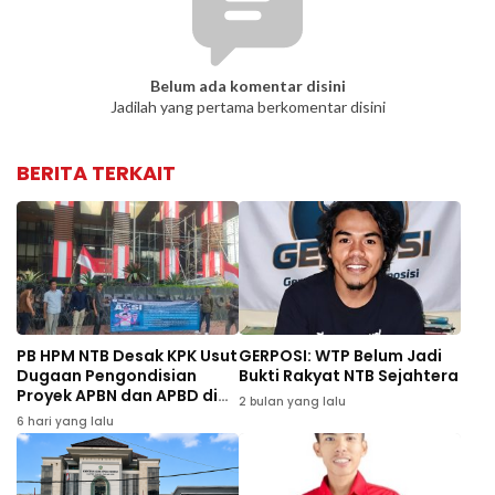
Belum ada komentar disini
Jadilah yang pertama berkomentar disini
BERITA TERKAIT
PB HPM NTB Desak KPK Usut
GERPOSI: WTP Belum Jadi
Dugaan Pengondisian
Bukti Rakyat NTB Sejahtera
Proyek APBN dan APBD di
2 bulan yang lalu
Dompu
6 hari yang lalu