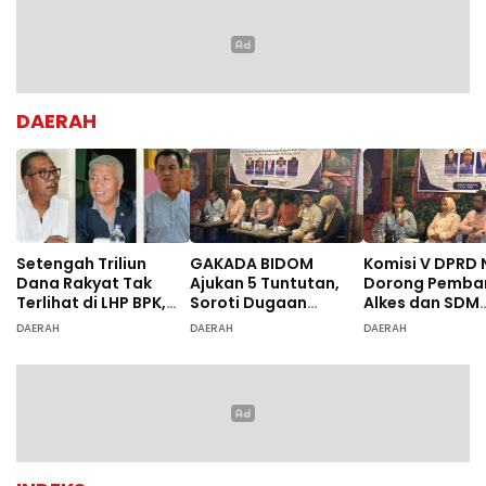
DAERAH
Setengah Triliun
GAKADA BIDOM
Komisi V DPRD 
Dana Rakyat Tak
Ajukan 5 Tuntutan,
Dorong Pemba
Terlihat di LHP BPK,
Soroti Dugaan
Alkes dan SDM
Legislator PDIP DPRD
Ketidaksesuaian
Rumah Sakit, 
DAERAH
DAERAH
DAERAH
NTB Tuntut Audit
Diagnosis
Dugaan Salah
Investigatif
Diagnosis Pasi
Rujukan Bima