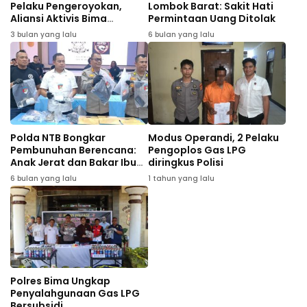
Pelaku Pengeroyokan,
Lombok Barat: Sakit Hati
Aliansi Aktivis Bima
Permintaan Uang Ditolak
Mataram Gelar Aksi di
3 bulan yang lalu
6 bulan yang lalu
Polda NTB
Polda NTB Bongkar
Modus Operandi, 2 Pelaku
Pembunuhan Berencana:
Pengoplos Gas LPG
Anak Jerat dan Bakar Ibu
diringkus Polisi
Kandung Demi Hilangkan
6 bulan yang lalu
1 tahun yang lalu
Jejak
Polres Bima Ungkap
Penyalahgunaan Gas LPG
Bersubsidi