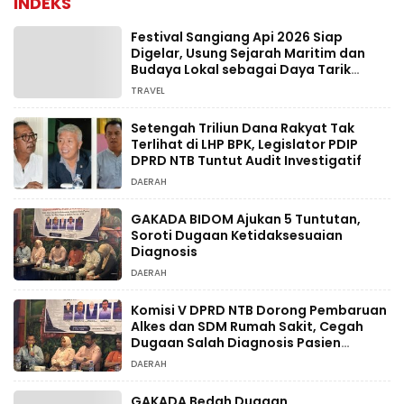
INDEKS
Festival Sangiang Api 2026 Siap
Digelar, Usung Sejarah Maritim dan
Budaya Lokal sebagai Daya Tarik
Wisata
TRAVEL
Setengah Triliun Dana Rakyat Tak
Terlihat di LHP BPK, Legislator PDIP
DPRD NTB Tuntut Audit Investigatif
DAERAH
GAKADA BIDOM Ajukan 5 Tuntutan,
Soroti Dugaan Ketidaksesuaian
Diagnosis
DAERAH
Komisi V DPRD NTB Dorong Pembaruan
Alkes dan SDM Rumah Sakit, Cegah
Dugaan Salah Diagnosis Pasien
Rujukan Bima-Dompu
DAERAH
GAKADA Bedah Dugaan