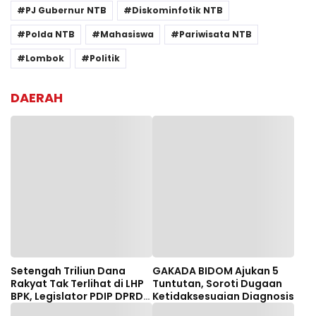
PJ Gubernur NTB
Diskominfotik NTB
Polda NTB
Mahasiswa
Pariwisata NTB
Lombok
Politik
DAERAH
Setengah Triliun Dana
GAKADA BIDOM Ajukan 5
Rakyat Tak Terlihat di LHP
Tuntutan, Soroti Dugaan
BPK, Legislator PDIP DPRD
Ketidaksesuaian Diagnosis
NTB Tuntut Audit