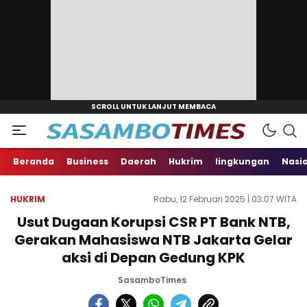
Beranda
Business
Daerah
Hukrim
lingkungan
Nasi
HUKRIM
Rabu, 12 Februari 2025 | 03:07 WITA
Usut Dugaan Korupsi CSR PT Bank NTB,
Gerakan Mahasiswa NTB Jakarta Gelar
aksi di Depan Gedung KPK
SasamboTimes