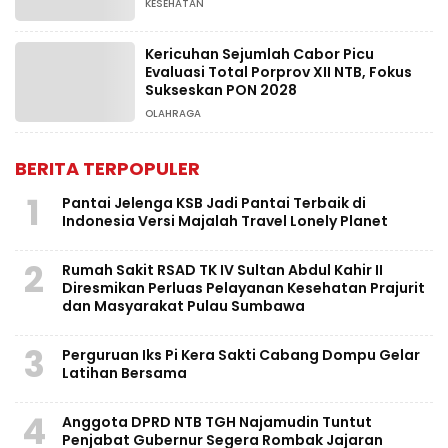
KESEHATAN
Kericuhan Sejumlah Cabor Picu
Evaluasi Total Porprov XII NTB, Fokus
Sukseskan PON 2028
OLAHRAGA
BERITA TERPOPULER
1
Pantai Jelenga KSB Jadi Pantai Terbaik di
Indonesia Versi Majalah Travel Lonely Planet
2
Rumah Sakit RSAD TK IV Sultan Abdul Kahir II
Diresmikan Perluas Pelayanan Kesehatan Prajurit
dan Masyarakat Pulau Sumbawa
3
Perguruan Iks Pi Kera Sakti Cabang Dompu Gelar
Latihan Bersama
4
Anggota DPRD NTB TGH Najamudin Tuntut
Penjabat Gubernur Segera Rombak Jajaran