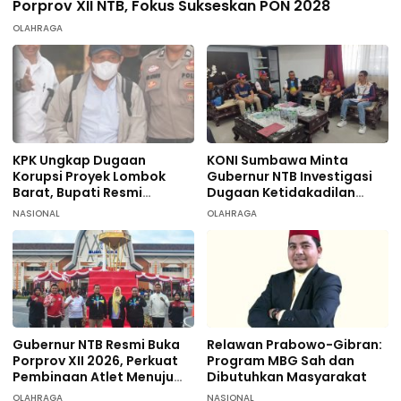
Porprov XII NTB, Fokus Sukseskan PON 2028
OLAHRAGA
KPK Ungkap Dugaan
KONI Sumbawa Minta
Korupsi Proyek Lombok
Gubernur NTB Investigasi
Barat, Bupati Resmi
Dugaan Ketidakadilan
Tersangka
terhadap 9 Atlet
NASIONAL
OLAHRAGA
Taekwondo
Gubernur NTB Resmi Buka
Relawan Prabowo-Gibran:
Porprov XII 2026, Perkuat
Program MBG Sah dan
Pembinaan Atlet Menuju
Dibutuhkan Masyarakat
PON 2028
OLAHRAGA
NASIONAL