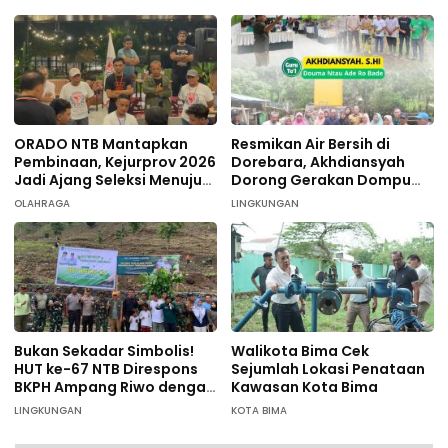
ORADO NTB Mantapkan
Resmikan Air Bersih di
Pembinaan, Kejurprov 2026
Dorebara, Akhdiansyah
Jadi Ajang Seleksi Menuju
Dorong Gerakan Dompu
Nasional
Hijau
OLAHRAGA
LINGKUNGAN
Bukan Sekadar Simbolis!
Walikota Bima Cek
HUT ke-67 NTB Direspons
Sejumlah Lokasi Penataan
BKPH Ampang Riwo dengan
Kawasan Kota Bima
Aksi Tanam Pohon Massal
LINGKUNGAN
KOTA BIMA
di Dompu