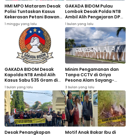
HMI MPO Mataram Desak
GAKADA BIDOM Pulau
Polisi Tuntaskan Kasus
Lombok Desak Polda NTB
Kekerasan Petani Bawang
Ambil Alih Pengejaran DPO
Bima
Kasus Dugaan Peredaran
1 minggu yang lalu
1 bulan yang lalu
535 Gram Sabu di Bima
GAKADA BIDOM Desak
Minim Pengamanan dan
Kapolda NTB Ambil Alih
Tanpa CCTV di Griya
Kasus Sabu 535 Gram di
Pesona Alam Sayang-
Bima
Sayang, Warga Desak
1 bulan yang lalu
3 bulan yang lalu
Evaluasi Pengembang
Perumahan
Desak Penangkapan
Motif Anak Bakar Ibu di