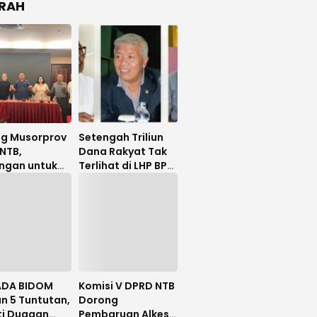
RAH
ng Musorprov
Setengah Triliun
NTB,
Dana Rakyat Tak
ngan untuk
Terlihat di LHP BPK,
Hanafi
Legislator PDIP
uat
DPRD NTB Tuntut
Audit Investigatif
DA BIDOM
Komisi V DPRD NTB
n 5 Tuntutan,
Dorong
ti Dugaan
Pembaruan Alkes