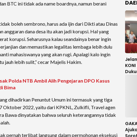
DAE
 dan BTC ini tidak ada name boardnya, namun berani
tidak boleh sembrono, harus ada ijin dari Dikti atau Dinas
 anggaran dana desa itu akan jadi korupsi. Hal yang
jerat korupsi. Seharusnya kalau seandainya benar ingin
janjian dan memastikan legalitas lembaga lebih dulu
 nanti mahasiswanya yang akan rugi. Apalagi kalo ingin
Jela
u jauh lebih sulit,” cecar Majelis Hakim.
KONI 
Duku
Mori 
k Polda NTB Ambil Alih Pengejaran DPO Kasus
Meng
di Bima
ang dihadirkan Penuntut Umum ini termasuk yang tiga
 Oktober 2022, yaitu dari KPKNL, Zulkifli, Travel agen
kra Bawa dinyatakan bahwa seluruh keterangannya tidak
alah.
GAKA
Ajuka
idak pernah terlibat langsung dalam permohonan eksekusi
Soro