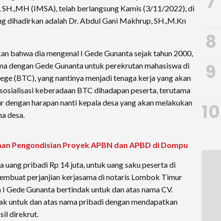
7
 SH.,MH (IMSA), telah berlangsung Kamis (3/11/2022), di
g dihadirkan adalah Dr. Abdul Gani Makhrup, SH.,M.Kn
8
an bahwa dia mengenal I Gede Gunanta sejak tahun 2000,
9
ma dengan Gede Gunanta untuk perekrutan mahasiswa di
ege (BTC), yang nantinya menjadi tenaga kerja yang akan
 sosialisasi keberadaan BTC dihadapan peserta, terutama
r dengan harapan nanti kepala desa yang akan melakukan
10
a desa.
an Pengondisian Proyek APBN dan APBD di Dompu
 uang pribadi Rp 14 juta, untuk uang saku peserta di
 membuat perjanjian kerjasama di notaris Lombok Timur
a I Gede Gunanta bertindak untuk dan atas nama CV.
dak untuk dan atas nama pribadi dengan mendapatkan
il direkrut.