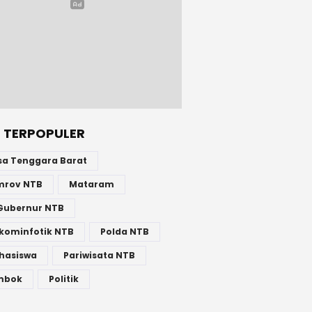
 TERPOPULER
sa Tenggara Barat
mrov NTB
Mataram
Gubernur NTB
kominfotik NTB
Polda NTB
hasiswa
Pariwisata NTB
mbok
Politik