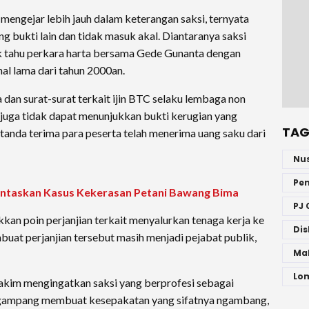
ngejar lebih jauh dalam keterangan saksi, ternyata
g bukti lain dan tidak masuk akal. Diantaranya saksi
ak tahu perkara harta bersama Gede Gunanta dengan
nal lama dari tahun 2000an.
 dan surat-surat terkait ijin BTC selaku lembaga non
 juga tidak dapat menunjukkan bukti kerugian yang
TAG
 tanda terima para peserta telah menerima uang saku dari
Nu
Pe
ntaskan Kasus Kekerasan Petani Bawang Bima
PJ 
kkan poin perjanjian terkait menyalurkan tenaga kerja ke
Dis
buat perjanjian tersebut masih menjadi pejabat publik,
Ma
Lo
Hakim mengingatkan saksi yang berprofesi sebagai
k gampang membuat kesepakatan yang sifatnya ngambang,