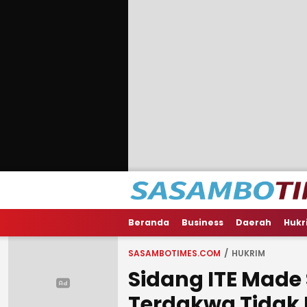
Beranda
Business
Daerah
Hukr
SASAMBOTIMES.COM
HUKRIM
Sidang ITE Made
Terdakwa Tidak 