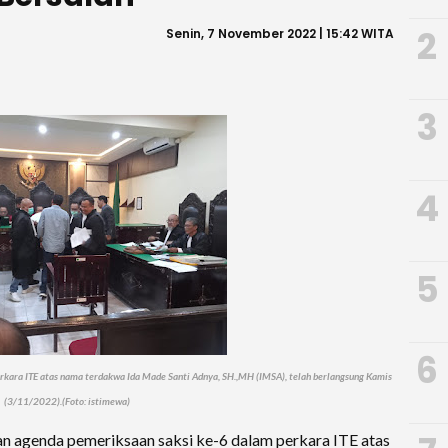
2
Senin, 7 November 2022 | 15:42 WITA
3
4
5
6
rkara ITE atas nama terdakwa Ida Made Santi Adnya, SH.,MH (IMSA), telah berlangsung Kamis
(3/11/2022).(Foto: istimewa)
an agenda pemeriksaan saksi ke-6 dalam perkara ITE atas