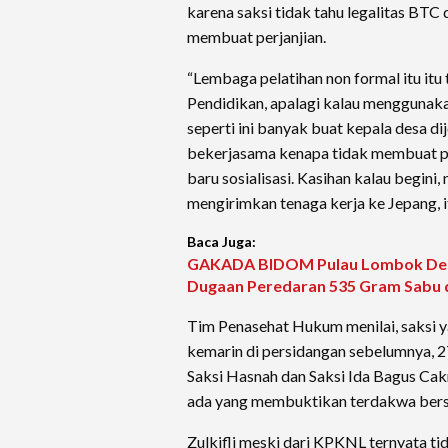
karena saksi tidak tahu legalitas BTC
membuat perjanjian.
“Lembaga pelatihan non formal itu itu 
Pendidikan, apalagi kalau menggunakan
seperti ini banyak buat kepala desa di
bekerjasama kenapa tidak membuat per
baru sosialisasi. Kasihan kalau begini,
mengirimkan tenaga kerja ke Jepang, it
Baca Juga:
GAKADA BIDOM Pulau Lombok Desa
Dugaan Peredaran 535 Gram Sabu 
Tim Penasehat Hukum menilai, saksi y
kemarin di persidangan sebelumnya, 27
Saksi Hasnah dan Saksi Ida Bagus Ca
ada yang membuktikan terdakwa bers
Zulkifli meski dari KPKNL ternyata t