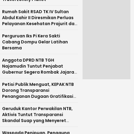
Rumah Sakit RSAD TK IV Sultan
Abdul Kahir II Diresmikan Perluas
Pelayanan Kesehatan Prajurit dan
Masyarakat Pulau Sumbawa
Perguruan Iks Pi Kera Sakti
Cabang Dompu Gelar Latihan
Bersama
Anggota DPRD NTB TGH
Najamudin Tuntut Penjabat
Gubernur Segera Rombak Jajaran
Pejabat Pemprov NTB
Petisi Publik Menguat, KEPAK NTB
Dorong Transparansi
Penanganan Dugaan Gratifikasi
di NTB
Geruduk Kantor Perwakilan NTB,
Aktivis Tuntut Transparansi
Skandal Suap yang Menyeret
Nama Mirah Midadan Fahmi
Waspada Penipuan, Pengguna