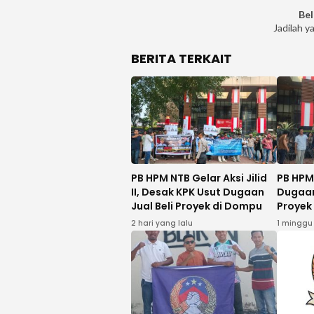
Bel
Jadilah y
BERITA TERKAIT
PB HPM NTB Gelar Aksi Jilid
PB HPM
II, Desak KPK Usut Dugaan
Dugaan
Jual Beli Proyek di Dompu
Proyek
Domp
2 hari yang lalu
1 minggu