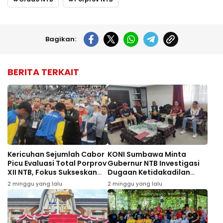
Bagikan:
BERITA TERKAIT
Kericuhan Sejumlah Cabor
KONI Sumbawa Minta
Picu Evaluasi Total Porprov
Gubernur NTB Investigasi
XII NTB, Fokus Sukseskan
Dugaan Ketidakadilan
PON 2028
terhadap 9 Atlet
2 minggu yang lalu
2 minggu yang lalu
Taekwondo