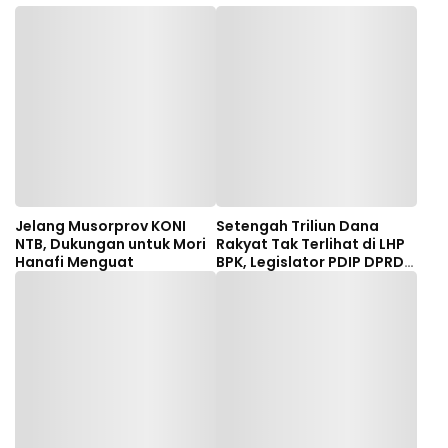
Jelang Musorprov KONI
Setengah Triliun Dana
NTB, Dukungan untuk Mori
Rakyat Tak Terlihat di LHP
Hanafi Menguat
BPK, Legislator PDIP DPRD
NTB Tuntut Audit
Investigatif