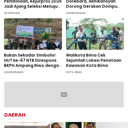
Pembinaan, Kejurprov 2026
Dorebara, Akhdiansyah
Jadi Ajang Seleksi Menuju
Dorong Gerakan Dompu
Nasional
Hijau
OLAHRAGA
LINGKUNGAN
Bukan Sekadar Simbolis!
Walikota Bima Cek
HUT ke-67 NTB Direspons
Sejumlah Lokasi Penataan
BKPH Ampang Riwo dengan
Kawasan Kota Bima
Aksi Tanam Pohon Massal
LINGKUNGAN
KOTA BIMA
di Dompu
DAERAH