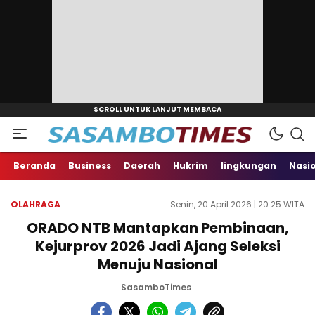
Beranda
Business
Daerah
Hukrim
lingkungan
Nasi
OLAHRAGA
Senin, 20 April 2026 | 20:25 WITA
ORADO NTB Mantapkan Pembinaan,
Kejurprov 2026 Jadi Ajang Seleksi
Menuju Nasional
SasamboTimes