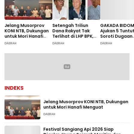
Jelang Musorprov
Setengah Triliun
GAKADA BIDO
KONI NTB, Dukungan
Dana Rakyat Tak
Ajukan 5 Tuntu
untuk Mori Hanafi
Terlihat di LHP BPK,
Soroti Dugaan
Menguat
Legislator PDIP DPRD
Ketidaksesuai
DAERAH
DAERAH
DAERAH
NTB Tuntut Audit
Diagnosis
Investigatif
INDEKS
Jelang Musorprov KONI NTB, Dukungan
untuk Mori Hanafi Menguat
DAERAH
Festival Sangiang Api 2026 Siap