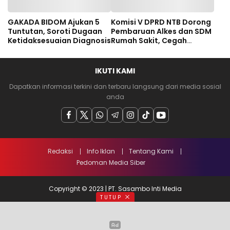
GAKADA BIDOM Ajukan 5
Komisi V DPRD NTB Dorong
Tuntutan, Soroti Dugaan
Pembaruan Alkes dan SDM
Ketidaksesuaian Diagnosis
Rumah Sakit, Cegah
Dugaan Salah Diagnosis
Pasien Rujukan Bima-
Dompu
IKUTI KAMI
Dapatkan informasi terkini dan terbaru langsung dari media sosial
anda
Redaksi
Info Iklan
Tentang Kami
Pedoman Media Siber
Copyright © 2023 | PT. Sasambo Inti Media
TUTUP