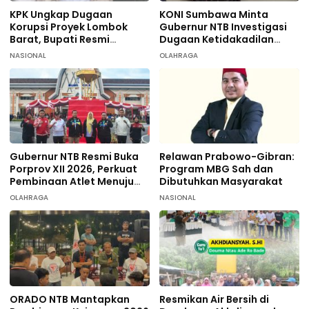
KPK Ungkap Dugaan
KONI Sumbawa Minta
Korupsi Proyek Lombok
Gubernur NTB Investigasi
Barat, Bupati Resmi
Dugaan Ketidakadilan
Tersangka
terhadap 9 Atlet
NASIONAL
OLAHRAGA
Taekwondo
Gubernur NTB Resmi Buka
Relawan Prabowo-Gibran:
Porprov XII 2026, Perkuat
Program MBG Sah dan
Pembinaan Atlet Menuju
Dibutuhkan Masyarakat
PON 2028
OLAHRAGA
NASIONAL
ORADO NTB Mantapkan
Resmikan Air Bersih di