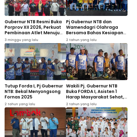
Gubernur NTB Resmi Buka
Pj Gubernur NTB dan
Porprov XII 2026, Perkuat
Wamendagri Olahraga
Pembinaan Atlet Menuju
Bersama Bahas Kesiapan
PON 2028
FORNAS VIII 2025
3 minggu yang lalu
2 tahun yang lalu
Tutup Forda I, Pj Gubernur
Wakili Pj. Gubernur NTB
NTB: Bekal Menyongsong
Buka FORDA I, Asisten 1
Fornas 2025
Harap Masyarakat Sehat,
Bugar dan Bahagia
2 tahun yang lalu
2 tahun yang lalu