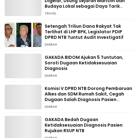
Digelar, Usung Sejarah Maritim dan
Budaya Lokal sebagai Daya Tarik
Wisata
TRAVEL
Setengah Triliun Dana Rakyat Tak
Terlihat di LHP BPK, Legislator PDIP
DPRD NTB Tuntut Audit Investigatif
DAERAH
GAKADA BIDOM Ajukan 5 Tuntutan,
Soroti Dugaan Ketidaksesuaian
Diagnosis
DAERAH
Komisi V DPRD NTB Dorong Pembaruan
Alkes dan SDM Rumah Sakit, Cegah
Dugaan Salah Diagnosis Pasien
Rujukan Bima-Dompu
DAERAH
GAKADA Bedah Dugaan
Ketidaksesuaian Diagnosis Pasien
Rujukan RSUP NTB
DAERAH