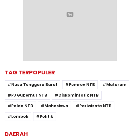
TAG TERPOPULER
Nusa Tenggara Barat
Pemrov NTB
Mataram
PJ Gubernur NTB
Diskominfotik NTB
Polda NTB
Mahasiswa
Pariwisata NTB
Lombok
Politik
DAERAH