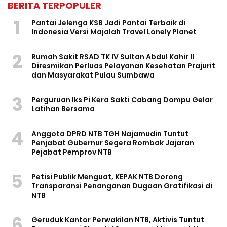
BERITA TERPOPULER
1
Pantai Jelenga KSB Jadi Pantai Terbaik di
Indonesia Versi Majalah Travel Lonely Planet
2
Rumah Sakit RSAD TK IV Sultan Abdul Kahir II
Diresmikan Perluas Pelayanan Kesehatan Prajurit
dan Masyarakat Pulau Sumbawa
3
Perguruan Iks Pi Kera Sakti Cabang Dompu Gelar
Latihan Bersama
4
Anggota DPRD NTB TGH Najamudin Tuntut
Penjabat Gubernur Segera Rombak Jajaran
Pejabat Pemprov NTB
5
Petisi Publik Menguat, KEPAK NTB Dorong
Transparansi Penanganan Dugaan Gratifikasi di
NTB
6
Geruduk Kantor Perwakilan NTB, Aktivis Tuntut