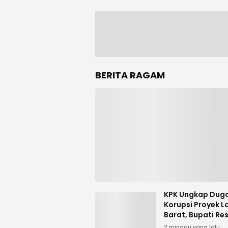
BERITA RAGAM
KPK Ungkap Dug
Korupsi Proyek 
Barat, Bupati Re
Tersangka
2 minggu yang lalu