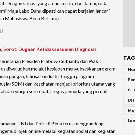
t. Dengan situasi yang aman, tertib, dan damai, roda
i Maja Labo Dahu dipastikan dapat berjalan lancar”
da Mahasiswa Bima Bersatu)
al
 Soroti Dugaan Ketidaksesuaian Diagnosis
TAG
erintahan Presiden Prabowo Subianto dan Wakil
rus diwujudkan melalui kesiapan menyukseskan program-
Nu
an pangan, hilirisasi industri, hingga program
Pe
usia (SDM) dan kesehatan menjadi prioritas utama yang
PJ 
rah dan warga setempat”, Tegas pemuda yang pernah
Dis
Ma
Lo
 keamanan TNI dan Polri di Bima terus menggandeng
gemudi ojek online melalui kegiatan sosial dan kegiatan