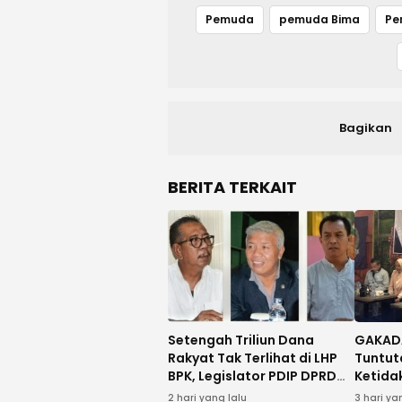
Pemuda
pemuda Bima
Pe
Bagikan
BERITA TERKAIT
Setengah Triliun Dana
GAKADA
Rakyat Tak Terlihat di LHP
Tuntut
BPK, Legislator PDIP DPRD
Ketida
NTB Tuntut Audit
2 hari yang lalu
3 hari ya