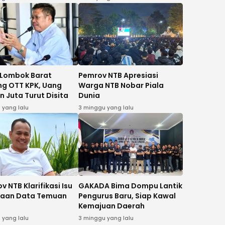
Pasien Rujukan Bima-
Dompu
 Lombok Barat
Pemrov NTB Apresiasi
ing OTT KPK, Uang
Warga NTB Nobar Piala
n Juta Turut Disita
Dunia
 yang lalu
3 minggu yang lalu
 NTB Klarifikasi Isu
GAKADA Bima Dompu Lantik
daan Data Temuan
Pengurus Baru, Siap Kawal
Kemajuan Daerah
 yang lalu
3 minggu yang lalu