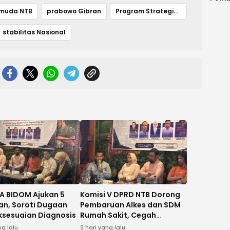
dan 
muda NTB
prabowo Gibran
Program Strategis Pemerintah
Saki
Duga
stabilitas Nasional
Diag
Ruju
Dom
 BIDOM Ajukan 5
Komisi V DPRD NTB Dorong
an, Soroti Dugaan
Pembaruan Alkes dan SDM
ksesuaian Diagnosis
Rumah Sakit, Cegah
Dugaan Salah Diagnosis
ng lalu
3 hari yang lalu