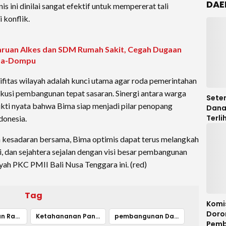
DAE
s ini dinilai sangat efektif untuk mempererat tali
 konflik.
uan Alkes dan SDM Rumah Sakit, Cegah Dugaan
ima-Dompu
itas wilayah adalah kunci utama agar roda pemerintahan
usi pembangunan tepat sasaran. Sinergi antara warga
Seten
kti nyata bahwa Bima siap menjadi pilar penopang
Dana
Terli
donesia.
Legis
DPRD
kesadaran bersama, Bima optimis dapat terus melangkah
Audit
, dan sejahtera sejalan dengan visi besar pembangunan
yah PKC PMII Bali Nusa Tenggara ini. (red)
Tag
Komi
Doro
kesejahteraan Rakyat
Ketahananan Pangan
pembangunan Daerah
Pemb