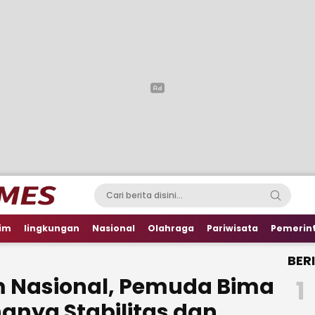
im
lingkungan
Nasional
Olahraga
Pariwisata
Pemerin
BER
 Nasional, Pemuda Bima
1
gnya Stabilitas dan