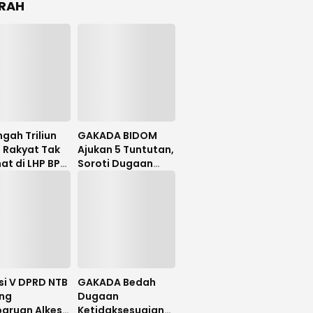
RAH
gah Triliun
GAKADA BIDOM
 Rakyat Tak
Ajukan 5 Tuntutan,
hat di LHP BPK,
Soroti Dugaan
lator PDIP
Ketidaksesuaian
 NTB Tuntut
Diagnosis
 Investigatif
si V DPRD NTB
GAKADA Bedah
ng
Dugaan
aruan Alkes
Ketidaksesuaian