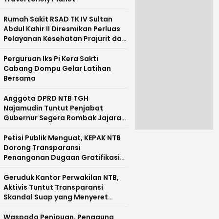
Rumah Sakit RSAD TK IV Sultan
Abdul Kahir II Diresmikan Perluas
Pelayanan Kesehatan Prajurit dan
Masyarakat Pulau Sumbawa
Perguruan Iks Pi Kera Sakti
Cabang Dompu Gelar Latihan
Bersama
Anggota DPRD NTB TGH
Najamudin Tuntut Penjabat
Gubernur Segera Rombak Jajaran
Pejabat Pemprov NTB
Petisi Publik Menguat, KEPAK NTB
Dorong Transparansi
Penanganan Dugaan Gratifikasi
di NTB
Geruduk Kantor Perwakilan NTB,
Aktivis Tuntut Transparansi
Skandal Suap yang Menyeret
Nama Mirah Midadan Fahmi
Waspada Penipuan, Pengguna