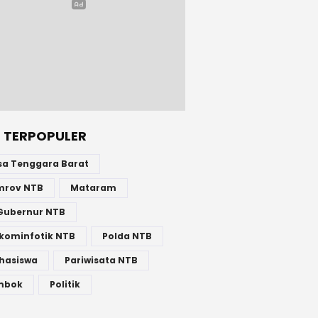
 TERPOPULER
sa Tenggara Barat
mrov NTB
Mataram
Gubernur NTB
kominfotik NTB
Polda NTB
hasiswa
Pariwisata NTB
mbok
Politik