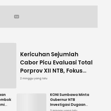
Kericuhan Sejumlah
Cabor Picu Evaluasi Total
Porprov XII NTB, Fokus
Sukseskan PON 2028
2 minggu yang lalu
aan
KONI Sumbawa Minta
Lombok
Gubernur NTB
smi
Investigasi Dugaan
Ketidakadilan
2 minggu yang lalu