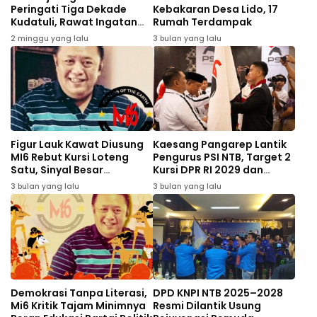
Peringati Tiga Dekade
Kebakaran Desa Lido, 17
Kudatuli, Rawat Ingatan
Rumah Terdampak
Demokrasi
2 minggu yang lalu
3 bulan yang lalu
Figur Lauk Kawat Diusung
Kaesang Pangarep Lantik
MI6 Rebut Kursi Loteng
Pengurus PSI NTB, Target 2
Satu, Sinyal Besar
Kursi DPR RI 2029 dan
Perubahan Politik
Perkuat Struktur hingga
3 bulan yang lalu
3 bulan yang lalu
Desa
Demokrasi Tanpa Literasi,
DPD KNPI NTB 2025–2028
Mi6 Kritik Tajam Minimnya
Resmi Dilantik Usung