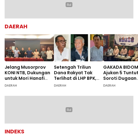
DAERAH
Jelang Musorprov
Setengah Triliun
GAKADA BIDO
KONI NTB, Dukungan
Dana Rakyat Tak
Ajukan 5 Tuntu
untuk Mori Hanafi
Terlihat di LHP BPK,
Soroti Dugaan
Menguat
Legislator PDIP DPRD
Ketidaksesuai
DAERAH
DAERAH
DAERAH
NTB Tuntut Audit
Diagnosis
Investigatif
INDEKS