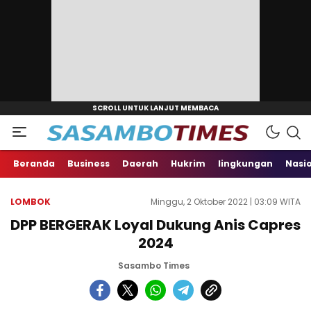
Beranda
Business
Daerah
Hukrim
lingkungan
Nasi
LOMBOK
Minggu, 2 Oktober 2022 | 03:09 WITA
DPP BERGERAK Loyal Dukung Anis Capres
2024
Sasambo Times