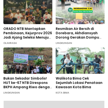
ORADO NTB Mantapkan
Resmikan Air Bersih di
Pembinaan, Kejurprov 2026
Dorebara, Akhdiansyah
Jadi Ajang Seleksi Menuju
Dorong Gerakan Dompu
Nasional
Hijau
OLAHRAGA
LINGKUNGAN
Bukan Sekadar Simbolis!
Walikota Bima Cek
HUT ke-67 NTB Direspons
Sejumlah Lokasi Penataan
BKPH Ampang Riwo dengan
Kawasan Kota Bima
Aksi Tanam Pohon Massal
LINGKUNGAN
KOTA BIMA
di Dompu