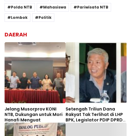
Polda NTB
Mahasiswa
Pariwisata NTB
Lombok
Politik
DAERAH
Jelang Musorprov KONI
Setengah Triliun Dana
NTB, Dukungan untuk Mori
Rakyat Tak Terlihat di LHP
Hanafi Menguat
BPK, Legislator PDIP DPRD
NTB Tuntut Audit
Investigatif