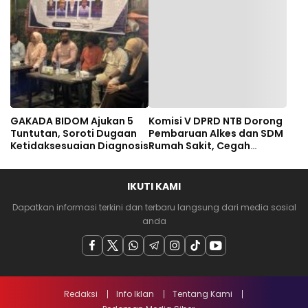
GAKADA BIDOM Ajukan 5
Komisi V DPRD NTB Dorong
Tuntutan, Soroti Dugaan
Pembaruan Alkes dan SDM
Ketidaksesuaian Diagnosis
Rumah Sakit, Cegah
Dugaan Salah Diagnosis
Pasien Rujukan Bima-
Dompu
IKUTI KAMI
Dapatkan informasi terkini dan terbaru langsung dari media sosial
anda
Redaksi
Info Iklan
Tentang Kami