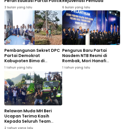
Peran Edukasi Partai Politik
Rejuvenasi Pemuda
3 bulan yang lalu
6 bulan yang lalu
Pembangunan Sekret DPC
Pengurus Baru Partai
Partai Demokrat
Nasdem NTB Resmi di
Kabupaten Bima di
Rombak, Mori Hanafi
Pastikan Rampung 2025
Warning ke Anggota Harus
1 tahun yang lalu
1 tahun yang lalu
tetap solid
Relawan Muda MH Beri
Ucapan Terima Kasih
Kepada Seluruh Team
Pendukung BBF- DJ
2 tahun yang lalu