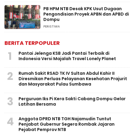
PB HPM NTB Desak KPK Usut Dugaan
Pengondisian Proyek APBN dan APBD di
Dompu
PERISTIWA
BERITA TERPOPULER
1
Pantai Jelenga KSB Jadi Pantai Terbaik di
Indonesia Versi Majalah Travel Lonely Planet
2
Rumah Sakit RSAD TK IV Sultan Abdul Kahir II
Diresmikan Perluas Pelayanan Kesehatan Prajurit
dan Masyarakat Pulau Sumbawa
3
Perguruan Iks Pi Kera Sakti Cabang Dompu Gelar
Latihan Bersama
4
Anggota DPRD NTB TGH Najamudin Tuntut
Penjabat Gubernur Segera Rombak Jajaran
Pejabat Pemprov NTB