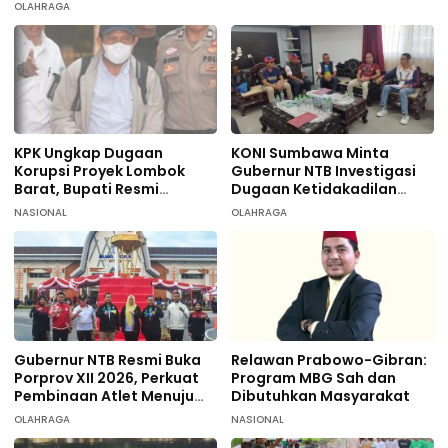
OLAHRAGA
KPK Ungkap Dugaan
KONI Sumbawa Minta
Korupsi Proyek Lombok
Gubernur NTB Investigasi
Barat, Bupati Resmi
Dugaan Ketidakadilan
Tersangka
terhadap 9 Atlet
NASIONAL
OLAHRAGA
Taekwondo
Gubernur NTB Resmi Buka
Relawan Prabowo-Gibran:
Porprov XII 2026, Perkuat
Program MBG Sah dan
Pembinaan Atlet Menuju
Dibutuhkan Masyarakat
PON 2028
OLAHRAGA
NASIONAL