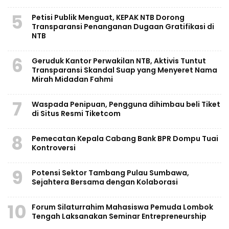
5
Petisi Publik Menguat, KEPAK NTB Dorong
Transparansi Penanganan Dugaan Gratifikasi di
NTB
6
Geruduk Kantor Perwakilan NTB, Aktivis Tuntut
Transparansi Skandal Suap yang Menyeret Nama
Mirah Midadan Fahmi
7
Waspada Penipuan, Pengguna dihimbau beli Tiket
di Situs Resmi Tiketcom
8
Pemecatan Kepala Cabang Bank BPR Dompu Tuai
Kontroversi
9
Potensi Sektor Tambang Pulau Sumbawa,
Sejahtera Bersama dengan Kolaborasi
10
Forum Silaturrahim Mahasiswa Pemuda Lombok
Tengah Laksanakan Seminar Entrepreneurship