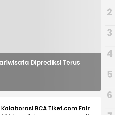
2
3
4
Pariwisata Diprediksi Terus
5
6
Kolaborasi BCA Tiket.com Fair