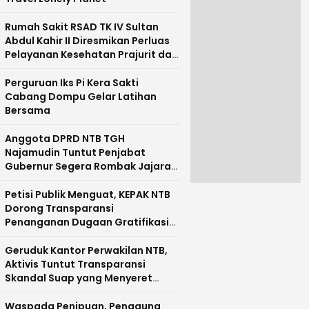
Rumah Sakit RSAD TK IV Sultan
Abdul Kahir II Diresmikan Perluas
Pelayanan Kesehatan Prajurit dan
Masyarakat Pulau Sumbawa
Perguruan Iks Pi Kera Sakti
Cabang Dompu Gelar Latihan
Bersama
Anggota DPRD NTB TGH
Najamudin Tuntut Penjabat
Gubernur Segera Rombak Jajaran
Pejabat Pemprov NTB
Petisi Publik Menguat, KEPAK NTB
Dorong Transparansi
Penanganan Dugaan Gratifikasi
di NTB
Geruduk Kantor Perwakilan NTB,
Aktivis Tuntut Transparansi
Skandal Suap yang Menyeret
Nama Mirah Midadan Fahmi
Waspada Penipuan, Pengguna