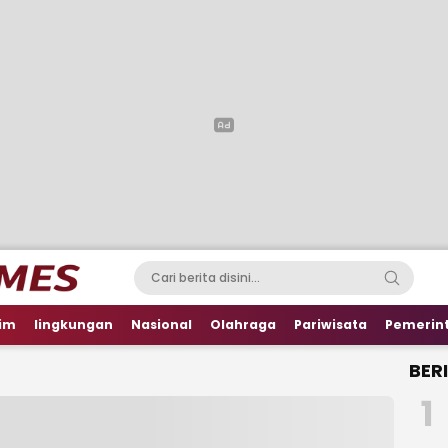
im
lingkungan
Nasional
Olahraga
Pariwisata
Pemerin
BER
1