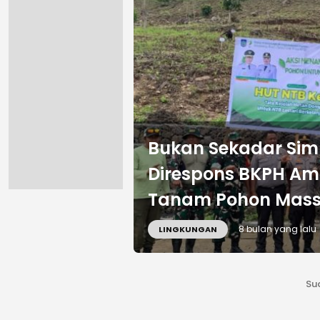
Bukan Sekadar Simb
Direspons BKPH Am
Tanam Pohon Mass
8 bulan yang lalu
LINGKUNGAN
Su