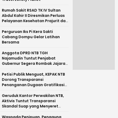
Rumah Sakit RSAD TK IV Sultan
Abdul Kahir II Diresmikan Perluas
Pelayanan Kesehatan Prajurit dan
Masyarakat Pulau Sumbawa
Perguruan Iks Pi Kera Sakti
Cabang Dompu Gelar Latihan
Bersama
Anggota DPRD NTB TGH
Najamudin Tuntut Penjabat
Gubernur Segera Rombak Jajaran
Pejabat Pemprov NTB
Petisi Publik Menguat, KEPAK NTB
Dorong Transparansi
Penanganan Dugaan Gratifikasi
di NTB
Geruduk Kantor Perwakilan NTB,
Aktivis Tuntut Transparansi
Skandal Suap yang Menyeret
Nama Mirah Midadan Fahmi
Waspada Penipuan, Pengguna