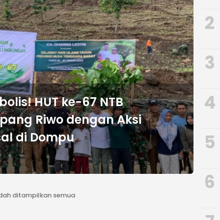
2
3
4
olis! HUT ke-67 NTB
pang Riwo dengan Aksi
al di Dompu
5
6
dah ditampilkan semua