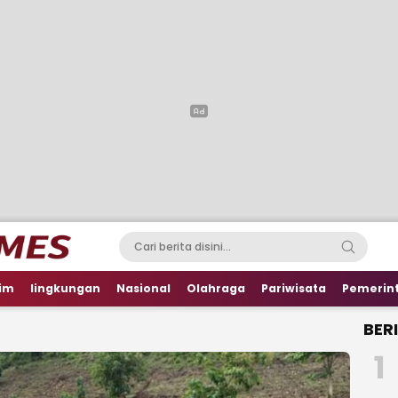
im
lingkungan
Nasional
Olahraga
Pariwisata
Pemerin
BER
1