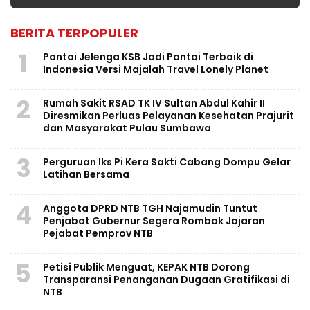
BERITA TERPOPULER
1
Pantai Jelenga KSB Jadi Pantai Terbaik di
Indonesia Versi Majalah Travel Lonely Planet
2
Rumah Sakit RSAD TK IV Sultan Abdul Kahir II
Diresmikan Perluas Pelayanan Kesehatan Prajurit
dan Masyarakat Pulau Sumbawa
3
Perguruan Iks Pi Kera Sakti Cabang Dompu Gelar
Latihan Bersama
4
Anggota DPRD NTB TGH Najamudin Tuntut
Penjabat Gubernur Segera Rombak Jajaran
Pejabat Pemprov NTB
5
Petisi Publik Menguat, KEPAK NTB Dorong
Transparansi Penanganan Dugaan Gratifikasi di
NTB