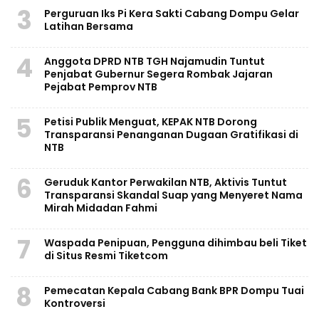
3
Perguruan Iks Pi Kera Sakti Cabang Dompu Gelar
Latihan Bersama
4
Anggota DPRD NTB TGH Najamudin Tuntut
Penjabat Gubernur Segera Rombak Jajaran
Pejabat Pemprov NTB
5
Petisi Publik Menguat, KEPAK NTB Dorong
Transparansi Penanganan Dugaan Gratifikasi di
NTB
6
Geruduk Kantor Perwakilan NTB, Aktivis Tuntut
Transparansi Skandal Suap yang Menyeret Nama
Mirah Midadan Fahmi
7
Waspada Penipuan, Pengguna dihimbau beli Tiket
di Situs Resmi Tiketcom
8
Pemecatan Kepala Cabang Bank BPR Dompu Tuai
Kontroversi