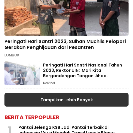
Peringati Hari Santri 2023, Sulhan Muchlis Pelopori
Gerakan Penghijauan dari Pesantren
LOMBOK
Peringati Hari Santri Nasional Tahun
2023, Rektor UIN: Mari Kita
Bergandengan Tangan Jihad
Intelektual
DAERAH
Tampilkan Lebih Banyak
BERITA TERPOPULER
1
Pantai Jelenga KSB Jadi Pantai Terbaik di
Indonesia Versi Majalah Travel Lonely Planet