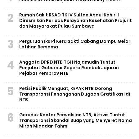
2
Rumah Sakit RSAD TK IV Sultan Abdul Kahir II
Diresmikan Perluas Pelayanan Kesehatan Prajurit
dan Masyarakat Pulau Sumbawa
3
Perguruan Iks Pi Kera Sakti Cabang Dompu Gelar
Latihan Bersama
4
Anggota DPRD NTB TGH Najamudin Tuntut
Penjabat Gubernur Segera Rombak Jajaran
Pejabat Pemprov NTB
5
Petisi Publik Menguat, KEPAK NTB Dorong
Transparansi Penanganan Dugaan Gratifikasi di
NTB
6
Geruduk Kantor Perwakilan NTB, Aktivis Tuntut
Transparansi Skandal Suap yang Menyeret Nama
Mirah Midadan Fahmi