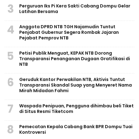
3
Perguruan Iks Pi Kera Sakti Cabang Dompu Gelar
Latihan Bersama
4
Anggota DPRD NTB TGH Najamudin Tuntut
Penjabat Gubernur Segera Rombak Jajaran
Pejabat Pemprov NTB
5
Petisi Publik Menguat, KEPAK NTB Dorong
Transparansi Penanganan Dugaan Gratifikasi di
NTB
6
Geruduk Kantor Perwakilan NTB, Aktivis Tuntut
Transparansi Skandal Suap yang Menyeret Nama
Mirah Midadan Fahmi
7
Waspada Penipuan, Pengguna dihimbau beli Tiket
di Situs Resmi Tiketcom
8
Pemecatan Kepala Cabang Bank BPR Dompu Tuai
Kontroversi