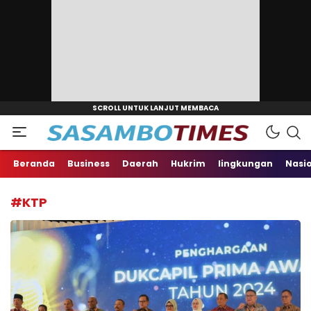
Aktual, Tajam dan Terpercaya
sasambotimes.com
Beranda
Business
Daerah
Hukrim
lingkungan
Nasi
#KTP