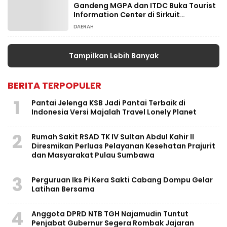
Gandeng MGPA dan ITDC Buka Tourist
Information Center di Sirkuit
Mandalika
DAERAH
Tampilkan Lebih Banyak
BERITA TERPOPULER
1
Pantai Jelenga KSB Jadi Pantai Terbaik di
Indonesia Versi Majalah Travel Lonely Planet
2
Rumah Sakit RSAD TK IV Sultan Abdul Kahir II
Diresmikan Perluas Pelayanan Kesehatan Prajurit
dan Masyarakat Pulau Sumbawa
3
Perguruan Iks Pi Kera Sakti Cabang Dompu Gelar
Latihan Bersama
4
Anggota DPRD NTB TGH Najamudin Tuntut
Penjabat Gubernur Segera Rombak Jajaran