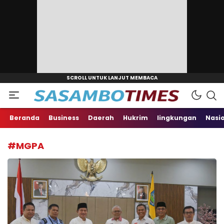
Aktual, Tajam dan Terpercaya
sasambotimes.com
Beranda
Business
Daerah
Hukrim
lingkungan
Nasi
#MGPA