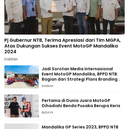
Pj Gubernur NTB, Terima Apresiasi dari Tim MGPA,
Atas Dukungan Sukses Event MotoGP Mandalika
2024
DAERAH
Jadi Sorotan Media Internasional
Event MotoGP Mandalika, BPPD NTB:
Bagian dari Strategi Plans Branding
Promosi Pariwisata Nusantara Lombok
DAERAH
Sumbawa
Pertama di Dunia Juara MotoGP
Dihadiahi Benda Pusaka Berupa Keris
BUDAYA
Mandalika GP Series 2023, BPPD NTB