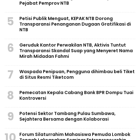
Pejabat Pemprov NTB
5
Petisi Publik Menguat, KEPAK NTB Dorong
Transparansi Penanganan Dugaan Gratifikasi di
NTB
6
Geruduk Kantor Perwakilan NTB, Aktivis Tuntut
Transparansi Skandal Suap yang Menyeret Nama
Mirah Midadan Fahmi
7
Waspada Penipuan, Pengguna dihimbau beli Tiket
di Situs Resmi Tiketcom
8
Pemecatan Kepala Cabang Bank BPR Dompu Tuai
Kontroversi
9
Potensi Sektor Tambang Pulau Sumbawa,
Sejahtera Bersama dengan Kolaborasi
10
Forum Silaturrahim Mahasiswa Pemuda Lombok
Tengah Laksanakan Seminar Entrepreneurship