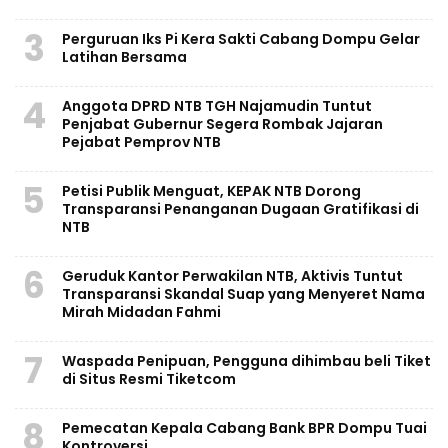
3
Perguruan Iks Pi Kera Sakti Cabang Dompu Gelar
Latihan Bersama
4
Anggota DPRD NTB TGH Najamudin Tuntut
Penjabat Gubernur Segera Rombak Jajaran
Pejabat Pemprov NTB
5
Petisi Publik Menguat, KEPAK NTB Dorong
Transparansi Penanganan Dugaan Gratifikasi di
NTB
6
Geruduk Kantor Perwakilan NTB, Aktivis Tuntut
Transparansi Skandal Suap yang Menyeret Nama
Mirah Midadan Fahmi
7
Waspada Penipuan, Pengguna dihimbau beli Tiket
di Situs Resmi Tiketcom
8
Pemecatan Kepala Cabang Bank BPR Dompu Tuai
Kontroversi