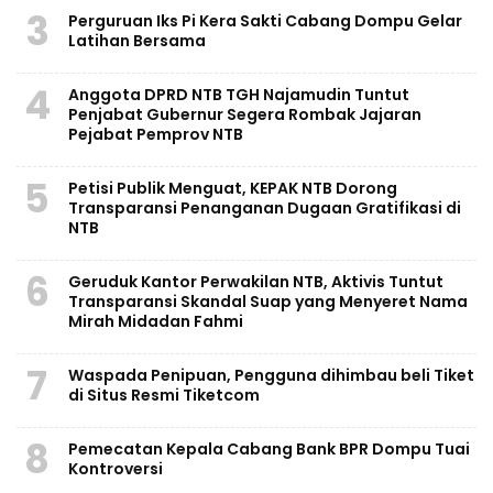
3
Perguruan Iks Pi Kera Sakti Cabang Dompu Gelar
Latihan Bersama
4
Anggota DPRD NTB TGH Najamudin Tuntut
Penjabat Gubernur Segera Rombak Jajaran
Pejabat Pemprov NTB
5
Petisi Publik Menguat, KEPAK NTB Dorong
Transparansi Penanganan Dugaan Gratifikasi di
NTB
6
Geruduk Kantor Perwakilan NTB, Aktivis Tuntut
Transparansi Skandal Suap yang Menyeret Nama
Mirah Midadan Fahmi
7
Waspada Penipuan, Pengguna dihimbau beli Tiket
di Situs Resmi Tiketcom
8
Pemecatan Kepala Cabang Bank BPR Dompu Tuai
Kontroversi