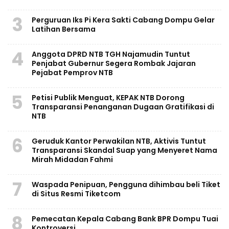
3
Perguruan Iks Pi Kera Sakti Cabang Dompu Gelar
Latihan Bersama
4
Anggota DPRD NTB TGH Najamudin Tuntut
Penjabat Gubernur Segera Rombak Jajaran
Pejabat Pemprov NTB
5
Petisi Publik Menguat, KEPAK NTB Dorong
Transparansi Penanganan Dugaan Gratifikasi di
NTB
6
Geruduk Kantor Perwakilan NTB, Aktivis Tuntut
Transparansi Skandal Suap yang Menyeret Nama
Mirah Midadan Fahmi
7
Waspada Penipuan, Pengguna dihimbau beli Tiket
di Situs Resmi Tiketcom
8
Pemecatan Kepala Cabang Bank BPR Dompu Tuai
Kontroversi