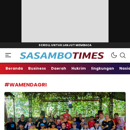
Aktual, Tajam dan Terpercaya
sasambotimes.com
Beranda
Business
Daerah
Hukrim
lingkungan
Nasi
#WAMENDAGRI