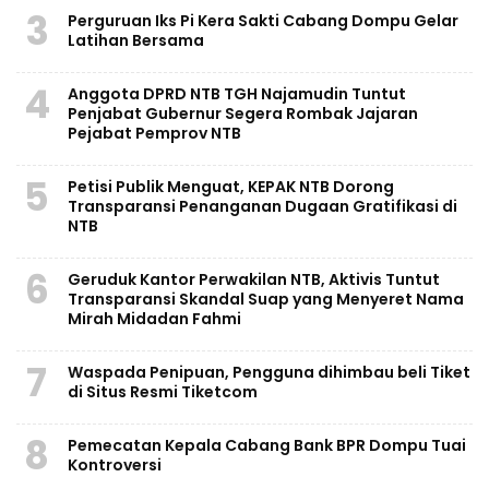
3
Perguruan Iks Pi Kera Sakti Cabang Dompu Gelar
Latihan Bersama
4
Anggota DPRD NTB TGH Najamudin Tuntut
Penjabat Gubernur Segera Rombak Jajaran
Pejabat Pemprov NTB
5
Petisi Publik Menguat, KEPAK NTB Dorong
Transparansi Penanganan Dugaan Gratifikasi di
NTB
6
Geruduk Kantor Perwakilan NTB, Aktivis Tuntut
Transparansi Skandal Suap yang Menyeret Nama
Mirah Midadan Fahmi
7
Waspada Penipuan, Pengguna dihimbau beli Tiket
di Situs Resmi Tiketcom
8
Pemecatan Kepala Cabang Bank BPR Dompu Tuai
Kontroversi