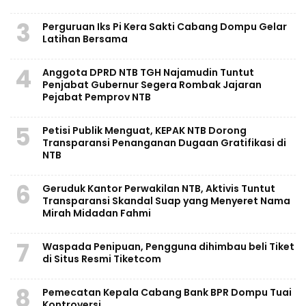
3
Perguruan Iks Pi Kera Sakti Cabang Dompu Gelar
Latihan Bersama
4
Anggota DPRD NTB TGH Najamudin Tuntut
Penjabat Gubernur Segera Rombak Jajaran
Pejabat Pemprov NTB
5
Petisi Publik Menguat, KEPAK NTB Dorong
Transparansi Penanganan Dugaan Gratifikasi di
NTB
6
Geruduk Kantor Perwakilan NTB, Aktivis Tuntut
Transparansi Skandal Suap yang Menyeret Nama
Mirah Midadan Fahmi
7
Waspada Penipuan, Pengguna dihimbau beli Tiket
di Situs Resmi Tiketcom
8
Pemecatan Kepala Cabang Bank BPR Dompu Tuai
Kontroversi