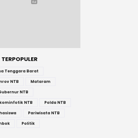
 TERPOPULER
sa Tenggara Barat
mrov NTB
Mataram
Gubernur NTB
kominfotik NTB
Polda NTB
hasiswa
Pariwisata NTB
mbok
Politik