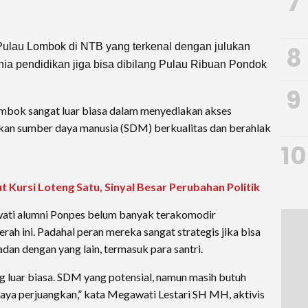
7
Pulau Lombok di NTB yang terkenal dengan julukan
8
unia pendidikan jiga bisa dibilang Pulau Ribuan Pondok
9
ombok sangat luar biasa dalam menyediakan akses
kan sumber daya manusia (SDM) berkualitas dan berahlak
10
 Kursi Loteng Satu, Sinyal Besar Perubahan Politik
riwati alumni Ponpes belum banyak terakomodir
h ini. Padahal peran mereka sangat strategis jika bisa
dan dengan yang lain, termasuk para santri.
ang luar biasa. SDM yang potensial, namun masih butuh
 saya perjuangkan,” kata Megawati Lestari SH MH, aktivis