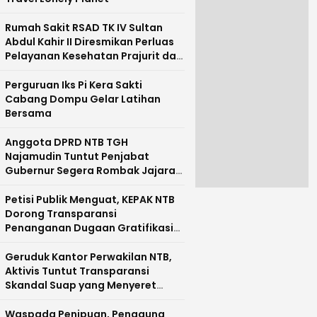
Rumah Sakit RSAD TK IV Sultan
Abdul Kahir II Diresmikan Perluas
Pelayanan Kesehatan Prajurit dan
Masyarakat Pulau Sumbawa
Perguruan Iks Pi Kera Sakti
Cabang Dompu Gelar Latihan
Bersama
Anggota DPRD NTB TGH
Najamudin Tuntut Penjabat
Gubernur Segera Rombak Jajaran
Pejabat Pemprov NTB
Petisi Publik Menguat, KEPAK NTB
Dorong Transparansi
Penanganan Dugaan Gratifikasi
di NTB
Geruduk Kantor Perwakilan NTB,
Aktivis Tuntut Transparansi
Skandal Suap yang Menyeret
Nama Mirah Midadan Fahmi
Waspada Penipuan, Pengguna