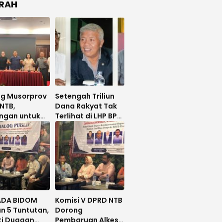
RAH
ng Musorprov
Setengah Triliun
NTB,
Dana Rakyat Tak
ngan untuk
Terlihat di LHP BPK,
Hanafi
Legislator PDIP
uat
DPRD NTB Tuntut
Audit Investigatif
DA BIDOM
Komisi V DPRD NTB
n 5 Tuntutan,
Dorong
ti Dugaan
Pembaruan Alkes