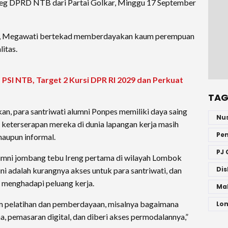
leg DPRD NTB dari Partai Golkar, Minggu 17 September
h, Megawati bertekad memberdayakan kaum perempuan
itas.
PSI NTB, Target 2 Kursi DPR RI 2029 dan Perkuat
TAG
an, para santriwati alumni Ponpes memiliki daya saing
Nu
eterserapan mereka di dunia lapangan kerja masih
Pe
maupun informal.
PJ 
mni jombang tebu Ireng pertama di wilayah Lombok
Dis
ini adalah kurangnya akses untuk para santriwati, dan
 menghadapi peluang kerja.
Ma
m pelatihan dan pemberdayaan, misalnya bagaimana
Lo
 pemasaran digital, dan diberi akses permodalannya,”