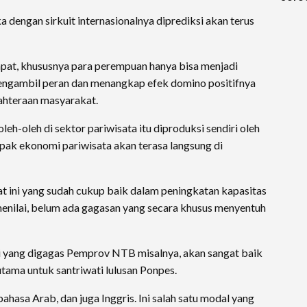
Keti
a dengan sirkuit internasionalnya diprediksi akan terus
Diag
pat, khususnya para perempuan hanya bisa menjadi
mengambil peran dan menangkap efek domino positifnya
ahteraan masyarakat.
leh-oleh di sektor pariwisata itu diproduksi sendiri oleh
mpak ekonomi pariwisata akan terasa langsung di
at ini yang sudah cukup baik dalam peningkatan kapasitas
nilai, belum ada gagasan yang secara khusus menyentuh
ri yang digagas Pemprov NTB misalnya, akan sangat baik
tama untuk santriwati lulusan Ponpes.
rbahasa Arab, dan juga Inggris. Ini salah satu modal yang