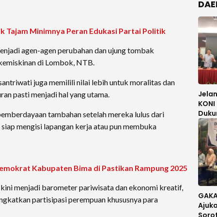
DAE
ik Tajam Minimnya Peran Edukasi Partai Politik
menjadi agen-agen perubahan dan ujung tombak
kemiskinan di Lombok, NTB.
santriwati juga memilili nilai lebih untuk moralitas dan
Jela
ran pasti menjadi hal yang utama.
KONI 
Duku
pemberdayaan tambahan setelah mereka lulus dari
Mori 
ni siap mengisi lapangan kerja atau pun membuka
Meng
emokrat Kabupaten Bima di Pastikan Rampung 2025
ni menjadi barometer pariwisata dan ekonomi kreatif,
GAKA
ngkatkan partisipasi perempuan khususnya para
Ajuka
Soro