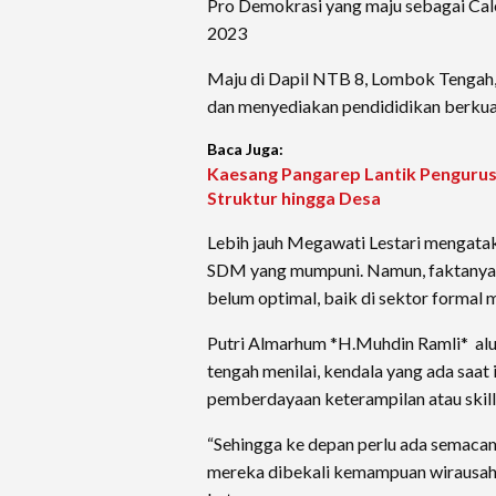
Pro Demokrasi yang maju sebagai Ca
2023
Maju di Dapil NTB 8, Lombok Tenga
dan menyediakan pendididikan berkual
Baca Juga:
Kaesang Pangarep Lantik Pengurus 
Struktur hingga Desa
Lebih jauh Megawati Lestari mengatak
SDM yang mumpuni. Namun, faktanya k
belum optimal, baik di sektor formal 
Putri Almarhum *H.Muhdin Ramli* alu
tengah menilai, kendala yang ada saat 
pemberdayaan keterampilan atau skill
“Sehingga ke depan perlu ada semaca
mereka dibekali kemampuan wirausaha,