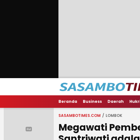
Beranda
Business
Daerah
Hukr
SASAMBOTIMES.COM
LOMBOK
Megawati Pemb
Santriwati adal