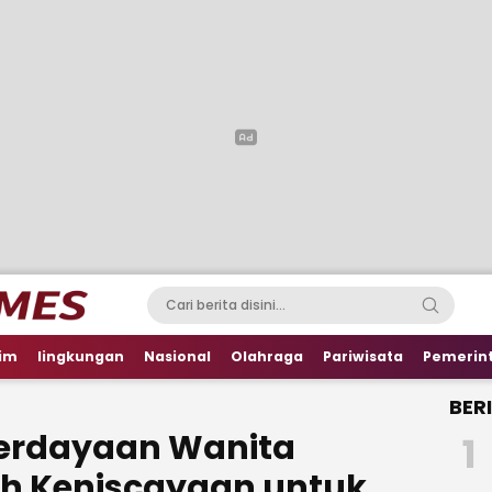
im
lingkungan
Nasional
Olahraga
Pariwisata
Pemerin
BER
erdayaan Wanita
1
ah Keniscayaan untuk