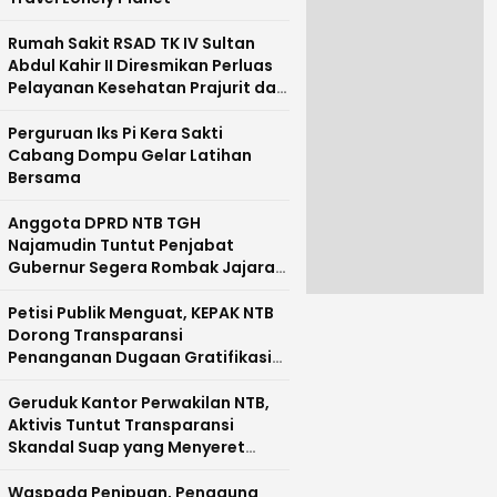
Rumah Sakit RSAD TK IV Sultan
Abdul Kahir II Diresmikan Perluas
Pelayanan Kesehatan Prajurit dan
Masyarakat Pulau Sumbawa
Perguruan Iks Pi Kera Sakti
Cabang Dompu Gelar Latihan
Bersama
Anggota DPRD NTB TGH
Najamudin Tuntut Penjabat
Gubernur Segera Rombak Jajaran
Pejabat Pemprov NTB
Petisi Publik Menguat, KEPAK NTB
Dorong Transparansi
Penanganan Dugaan Gratifikasi
di NTB
Geruduk Kantor Perwakilan NTB,
Aktivis Tuntut Transparansi
Skandal Suap yang Menyeret
Nama Mirah Midadan Fahmi
Waspada Penipuan, Pengguna