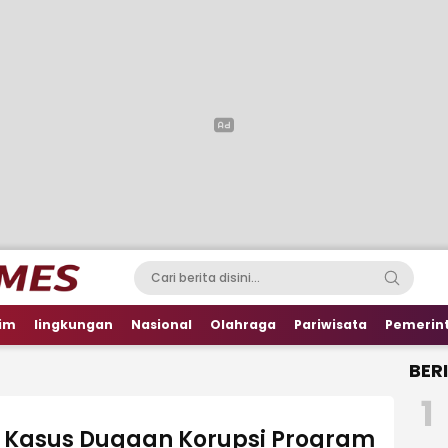
im
lingkungan
Nasional
Olahraga
Pariwisata
Pemerin
BER
1
Kasus Dugaan Korupsi Program