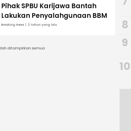
7
Pihak SPBU Karijawa Bantah
Lakukan Penyalahgunaan BBM
8
Breaking News
2 tahun yang lalu
9
dah ditampilkan semua
10