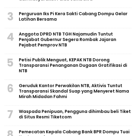
3
Perguruan Iks Pi Kera Sakti Cabang Dompu Gelar
Latihan Bersama
4
Anggota DPRD NTB TGH Najamudin Tuntut
Penjabat Gubernur Segera Rombak Jajaran
Pejabat Pemprov NTB
5
Petisi Publik Menguat, KEPAK NTB Dorong
Transparansi Penanganan Dugaan Gratifikasi di
NTB
6
Geruduk Kantor Perwakilan NTB, Aktivis Tuntut
Transparansi Skandal Suap yang Menyeret Nama
Mirah Midadan Fahmi
7
Waspada Penipuan, Pengguna dihimbau beli Tiket
di Situs Resmi Tiketcom
8
Pemecatan Kepala Cabang Bank BPR Dompu Tuai