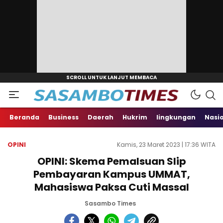
Beranda
Business
Daerah
Hukrim
lingkungan
Nasi
OPINI
Kamis, 23 Maret 2023 | 17:36 WITA
OPINI: Skema Pemalsuan Slip
Pembayaran Kampus UMMAT,
Mahasiswa Paksa Cuti Massal
Sasambo Times