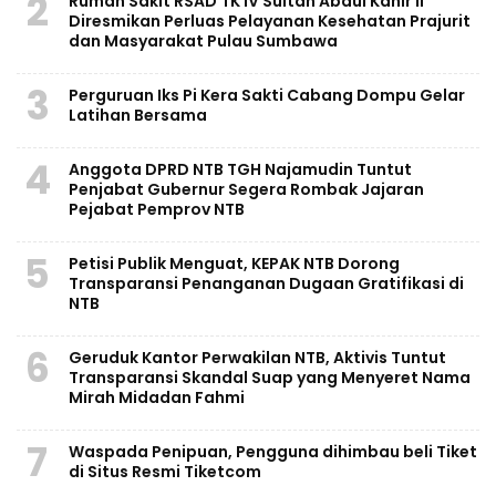
2
Rumah Sakit RSAD TK IV Sultan Abdul Kahir II
Diresmikan Perluas Pelayanan Kesehatan Prajurit
dan Masyarakat Pulau Sumbawa
3
Perguruan Iks Pi Kera Sakti Cabang Dompu Gelar
Latihan Bersama
4
Anggota DPRD NTB TGH Najamudin Tuntut
Penjabat Gubernur Segera Rombak Jajaran
Pejabat Pemprov NTB
5
Petisi Publik Menguat, KEPAK NTB Dorong
Transparansi Penanganan Dugaan Gratifikasi di
NTB
6
Geruduk Kantor Perwakilan NTB, Aktivis Tuntut
Transparansi Skandal Suap yang Menyeret Nama
Mirah Midadan Fahmi
7
Waspada Penipuan, Pengguna dihimbau beli Tiket
di Situs Resmi Tiketcom