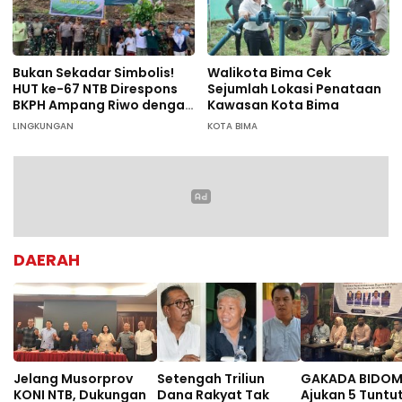
Bukan Sekadar Simbolis!
Walikota Bima Cek
HUT ke-67 NTB Direspons
Sejumlah Lokasi Penataan
BKPH Ampang Riwo dengan
Kawasan Kota Bima
Aksi Tanam Pohon Massal
LINGKUNGAN
KOTA BIMA
di Dompu
DAERAH
Jelang Musorprov
Setengah Triliun
GAKADA BIDO
KONI NTB, Dukungan
Dana Rakyat Tak
Ajukan 5 Tuntu