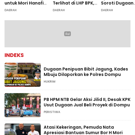
untuk Mori Hanafi
Terlihat di LHP BPK,
Soroti Dugaan
Menguat
Legislator PDIP DPRD
Ketidaksesuai
DAERAH
DAERAH
DAERAH
NTB Tuntut Audit
Diagnosis
Investigatif
INDEKS
Dugaan Penipuan Bibit Jagung, Kades
Mbuju Dilaporkan ke Polres Dompu
HUKRIM
PB HPM NTB Gelar Aksi Jilid II, Desak KPK
Usut Dugaan Jual Beli Proyek di Dompu
PERISTIWA
Atasi Kekeringan, Pemuda Nata
Apresiasi Bantuan Sumur Bor H Mori