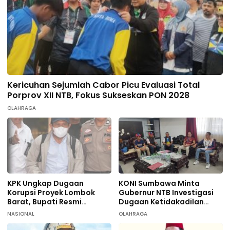
Kericuhan Sejumlah Cabor Picu Evaluasi Total
Porprov XII NTB, Fokus Sukseskan PON 2028
OLAHRAGA
KPK Ungkap Dugaan
KONI Sumbawa Minta
Korupsi Proyek Lombok
Gubernur NTB Investigasi
Barat, Bupati Resmi
Dugaan Ketidakadilan
Tersangka
terhadap 9 Atlet
NASIONAL
OLAHRAGA
Taekwondo