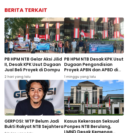
BERITA TERKAIT
PB HPM NTB Gelar Aksi Jilid
PB HPM NTB Desak KPK Usut
II, Desak KPK Usut Dugaan
Dugaan Pengondisian
Jual Beli Proyek di Dompu
Proyek APBN dan APBD di
Dompu
2 hari yang lalu
1 minggu yang lalu
GERPOSI: WTP Belum Jadi
Kasus Kekerasan Seksual
Bukti Rakyat NTB Sejahtera
Ponpes NTB Berulang,
LMND Desak Kemenag