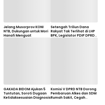
Jelang Musorprov KONI
Setengah Triliun Dana
NTB, Dukungan untuk Mori
Rakyat Tak Terlihat di LHP
Hanafi Menguat
BPK, Legislator PDIP DPRD
NTB Tuntut Audit
Investigatif
GAKADA BIDOM Ajukan 5
Komisi V DPRD NTB Dorong
Tuntutan, Soroti Dugaan
Pembaruan Alkes dan SDM
Ketidaksesuaian Diagnosis
Rumah Sakit, Cegah
Dugaan Salah Diagnosis