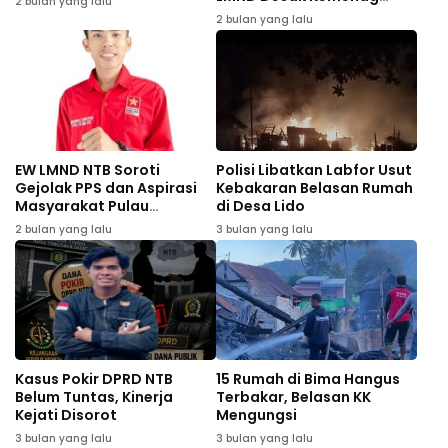
2 bulan yang lalu
Evaluasi Total
2 bulan yang lalu
EW LMND NTB Soroti
Polisi Libatkan Labfor Usut
Gejolak PPS dan Aspirasi
Kebakaran Belasan Rumah
Masyarakat Pulau
di Desa Lido
Sumbawa
2 bulan yang lalu
3 bulan yang lalu
Kasus Pokir DPRD NTB
15 Rumah di Bima Hangus
Belum Tuntas, Kinerja
Terbakar, Belasan KK
Kejati Disorot
Mengungsi
3 bulan yang lalu
3 bulan yang lalu