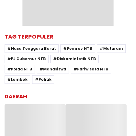
TAG TERPOPULER
Nusa Tenggara Barat
Pemrov NTB
Mataram
PJ Gubernur NTB
Diskominfotik NTB
Polda NTB
Mahasiswa
Pariwisata NTB
Lombok
Politik
DAERAH