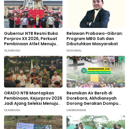
Gubernur NTB Resmi Buka
Relawan Prabowo-Gibran:
Porprov XII 2026, Perkuat
Program MBG Sah dan
Pembinaan Atlet Menuju
Dibutuhkan Masyarakat
PON 2028
OLAHRAGA
NASIONAL
ORADO NTB Mantapkan
Resmikan Air Bersih di
Pembinaan, Kejurprov 2026
Dorebara, Akhdiansyah
Jadi Ajang Seleksi Menuju
Dorong Gerakan Dompu
Nasional
Hijau
OLAHRAGA
LINGKUNGAN