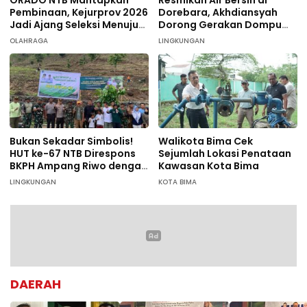
Pembinaan, Kejurprov 2026
Dorebara, Akhdiansyah
Jadi Ajang Seleksi Menuju
Dorong Gerakan Dompu
Nasional
Hijau
OLAHRAGA
LINGKUNGAN
Bukan Sekadar Simbolis!
Walikota Bima Cek
HUT ke-67 NTB Direspons
Sejumlah Lokasi Penataan
BKPH Ampang Riwo dengan
Kawasan Kota Bima
Aksi Tanam Pohon Massal
LINGKUNGAN
KOTA BIMA
di Dompu
DAERAH