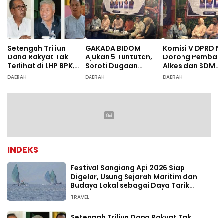
Setengah Triliun
GAKADA BIDOM
Komisi V DPRD 
Dana Rakyat Tak
Ajukan 5 Tuntutan,
Dorong Pemba
Terlihat di LHP BPK,
Soroti Dugaan
Alkes dan SDM
Legislator PDIP DPRD
Ketidaksesuaian
Rumah Sakit, 
DAERAH
DAERAH
DAERAH
NTB Tuntut Audit
Diagnosis
Dugaan Salah
Investigatif
Diagnosis Pasi
Rujukan Bima
INDEKS
Festival Sangiang Api 2026 Siap
Digelar, Usung Sejarah Maritim dan
Budaya Lokal sebagai Daya Tarik
Wisata
TRAVEL
Setengah Triliun Dana Rakyat Tak