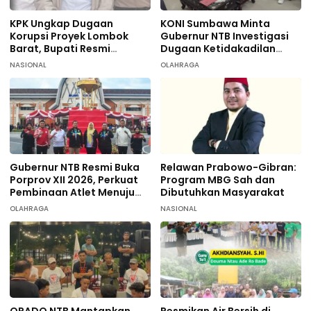
KPK Ungkap Dugaan
KONI Sumbawa Minta
Korupsi Proyek Lombok
Gubernur NTB Investigasi
Barat, Bupati Resmi
Dugaan Ketidakadilan
Tersangka
terhadap 9 Atlet
NASIONAL
OLAHRAGA
Taekwondo
Gubernur NTB Resmi Buka
Relawan Prabowo-Gibran:
Porprov XII 2026, Perkuat
Program MBG Sah dan
Pembinaan Atlet Menuju
Dibutuhkan Masyarakat
PON 2028
OLAHRAGA
NASIONAL
ORADO NTB Mantapkan
Resmikan Air Bersih di