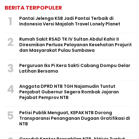
BERITA TERPOPULER
1
Pantai Jelenga KSB Jadi Pantai Terbaik di
Indonesia Versi Majalah Travel Lonely Planet
2
Rumah Sakit RSAD TK IV Sultan Abdul Kahir II
Diresmikan Perluas Pelayanan Kesehatan Prajurit
dan Masyarakat Pulau Sumbawa
3
Perguruan Iks Pi Kera Sakti Cabang Dompu Gelar
Latihan Bersama
4
Anggota DPRD NTB TGH Najamudin Tuntut
Penjabat Gubernur Segera Rombak Jajaran
Pejabat Pemprov NTB
5
Petisi Publik Menguat, KEPAK NTB Dorong
Transparansi Penanganan Dugaan Gratifikasi di
NTB
Geruduk Kantor Perwakilan NTB, Aktivis Tuntut