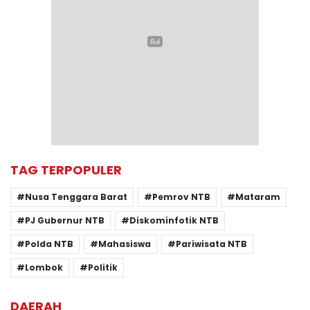
TAG TERPOPULER
Nusa Tenggara Barat
Pemrov NTB
Mataram
PJ Gubernur NTB
Diskominfotik NTB
Polda NTB
Mahasiswa
Pariwisata NTB
Lombok
Politik
DAERAH