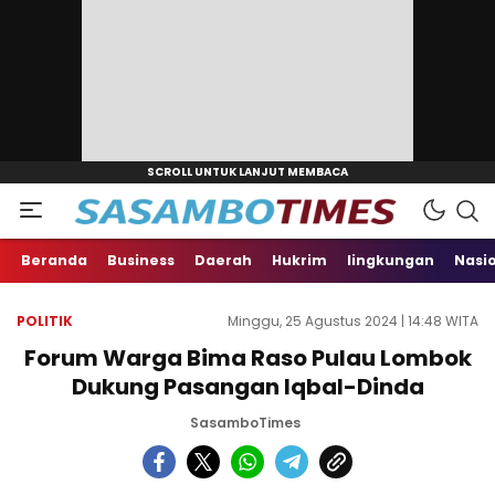
Beranda
Business
Daerah
Hukrim
lingkungan
Nasi
POLITIK
Minggu, 25 Agustus 2024 | 14:48 WITA
Forum Warga Bima Raso Pulau Lombok
Dukung Pasangan Iqbal-Dinda
SasamboTimes