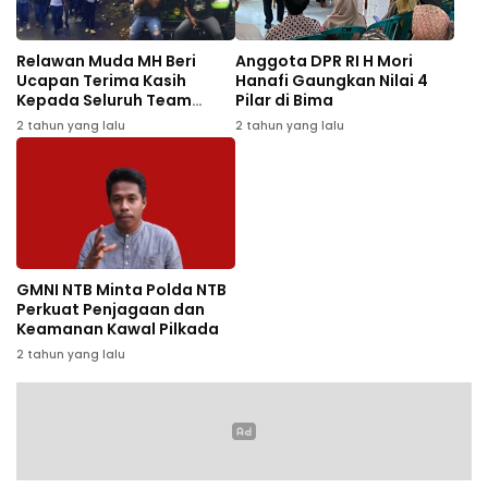
Relawan Muda MH Beri
Anggota DPR RI H Mori
Ucapan Terima Kasih
Hanafi Gaungkan Nilai 4
Kepada Seluruh Team
Pilar di Bima
Pendukung BBF- DJ
2 tahun yang lalu
2 tahun yang lalu
GMNI NTB Minta Polda NTB
Perkuat Penjagaan dan
Keamanan Kawal Pilkada
2 tahun yang lalu