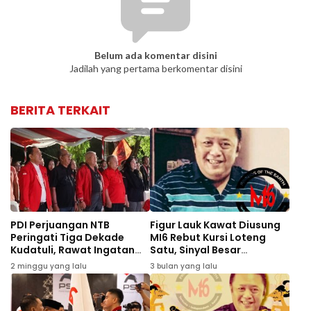
Belum ada komentar disini
Jadilah yang pertama berkomentar disini
BERITA TERKAIT
PDI Perjuangan NTB
Figur Lauk Kawat Diusung
Peringati Tiga Dekade
MI6 Rebut Kursi Loteng
Kudatuli, Rawat Ingatan
Satu, Sinyal Besar
Demokrasi
Perubahan Politik
2 minggu yang lalu
3 bulan yang lalu