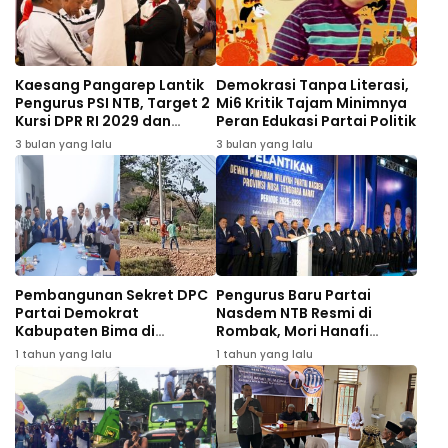
Kaesang Pangarep Lantik
Demokrasi Tanpa Literasi,
Pengurus PSI NTB, Target 2
Mi6 Kritik Tajam Minimnya
Kursi DPR RI 2029 dan
Peran Edukasi Partai Politik
Perkuat Struktur hingga
3 bulan yang lalu
3 bulan yang lalu
Desa
Pembangunan Sekret DPC
Pengurus Baru Partai
Partai Demokrat
Nasdem NTB Resmi di
Kabupaten Bima di
Rombak, Mori Hanafi
Pastikan Rampung 2025
Warning ke Anggota Harus
1 tahun yang lalu
1 tahun yang lalu
tetap solid