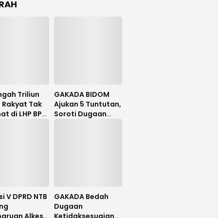
RAH
gah Triliun
GAKADA BIDOM
 Rakyat Tak
Ajukan 5 Tuntutan,
hat di LHP BPK,
Soroti Dugaan
lator PDIP
Ketidaksesuaian
 NTB Tuntut
Diagnosis
 Investigatif
si V DPRD NTB
GAKADA Bedah
ng
Dugaan
aruan Alkes
Ketidaksesuaian