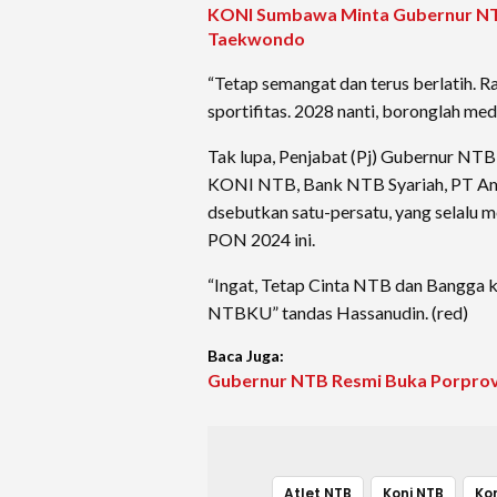
KONI Sumbawa Minta Gubernur NTB 
Taekwondo
“Tetap semangat dan terus berlatih. Ra
sportifitas. 2028 nanti, boronglah meda
Tak lupa, Penjabat (Pj) Gubernur NT
KONI NTB, Bank NTB Syariah, PT Amma
dsebutkan satu-persatu, yang selalu 
PON 2024 ini.
“Ingat, Tetap Cinta NTB dan Bangg
NTBKU” tandas Hassanudin. (red)
Baca Juga:
Gubernur NTB Resmi Buka Porprov 
Atlet NTB
Koni NTB
Ko