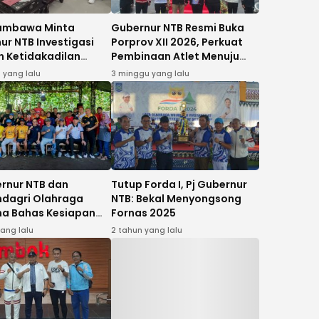
umbawa Minta
Gubernur NTB Resmi Buka
ur NTB Investigasi
Porprov XII 2026, Perkuat
 Ketidakadilan
Pembinaan Atlet Menuju
ap 9 Atlet
PON 2028
 yang lalu
3 minggu yang lalu
ondo
ernur NTB dan
Tutup Forda I, Pj Gubernur
dagri Olahraga
NTB: Bekal Menyongsong
a Bahas Kesiapan
Fornas 2025
 VIII 2025
yang lalu
2 tahun yang lalu