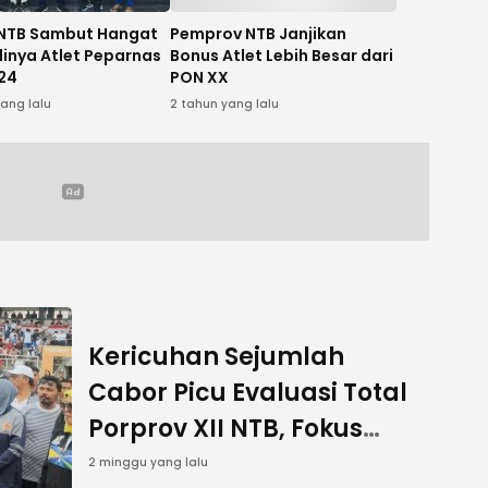
NTB Sambut Hangat
Pemprov NTB Janjikan
inya Atlet Peparnas
Bonus Atlet Lebih Besar dari
24
PON XX
yang lalu
2 tahun yang lalu
Kericuhan Sejumlah
Cabor Picu Evaluasi Total
Porprov XII NTB, Fokus
Sukseskan PON 2028
2 minggu yang lalu