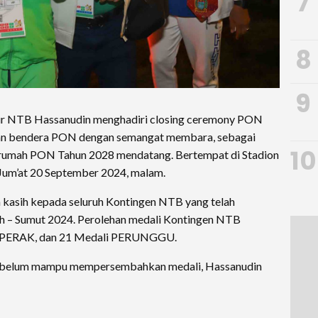
7
8
9
ur NTB Hassanudin menghadiri closing ceremony PON
an bendera PON dengan semangat membara, sebagai
10
 rumah PON Tahun 2028 mendatang. Bertempat di Stadion
 Jum’at 20 September 2024, malam.
 kasih kepada seluruh Kontingen NTB yang telah
h – Sumut 2024. Perolehan medali Kontingen NTB
i PERAK, dan 21 Medali PERUNGGU.
ang belum mampu mempersembahkan medali, Hassanudin