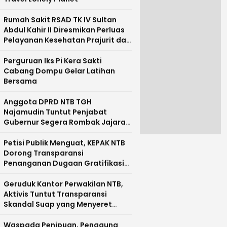
Rumah Sakit RSAD TK IV Sultan
Abdul Kahir II Diresmikan Perluas
Pelayanan Kesehatan Prajurit dan
Masyarakat Pulau Sumbawa
Perguruan Iks Pi Kera Sakti
Cabang Dompu Gelar Latihan
Bersama
Anggota DPRD NTB TGH
Najamudin Tuntut Penjabat
Gubernur Segera Rombak Jajaran
Pejabat Pemprov NTB
Petisi Publik Menguat, KEPAK NTB
Dorong Transparansi
Penanganan Dugaan Gratifikasi
di NTB
Geruduk Kantor Perwakilan NTB,
Aktivis Tuntut Transparansi
Skandal Suap yang Menyeret
Nama Mirah Midadan Fahmi
Waspada Penipuan, Pengguna