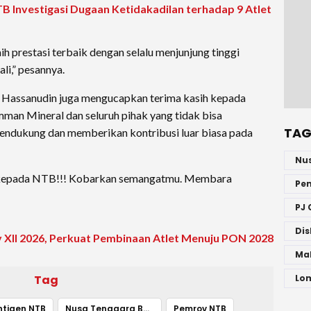
Investigasi Dugaan Ketidakadilan terhadap 9 Atlet
ih prestasi terbaik dengan selalu menjunjung tinggi
li,” pesannya.
B Hassanudin juga mengucapkan terima kasih kepada
n Mineral dan seluruh pihak yang tidak bisa
TAG
mendukung dan memberikan kontribusi luar biasa pada
Nu
a kepada NTB!!! Kobarkan semangatmu. Membara
Pe
PJ 
Dis
XII 2026, Perkuat Pembinaan Atlet Menuju PON 2028
Ma
Tag
Lo
ntigen NTB
Nusa Tenggara Barat
Pemrov NTB