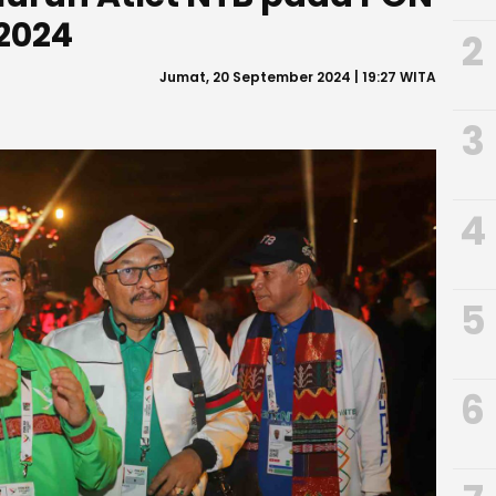
2024
2
Jumat, 20 September 2024 | 19:27 WITA
3
4
5
6