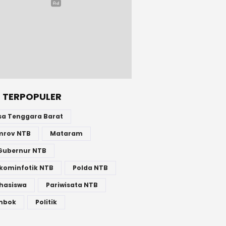
 TERPOPULER
sa Tenggara Barat
mrov NTB
Mataram
Gubernur NTB
kominfotik NTB
Polda NTB
hasiswa
Pariwisata NTB
mbok
Politik