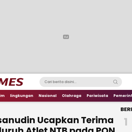
im
lingkungan
Nasional
Olahraga
Pariwisata
Pemerin
BER
ssanudin Ucapkan Terima
1
luruh Atlet NTB pada PON