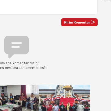
dan 
Saki
Duga
Diag
Ruju
Dom
um ada komentar disini
ang pertama berkomentar disini