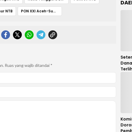
DAE
ur NTB
PON XXI Aceh-Sumut
Seten
Dana
an.
Ruas yang wajib ditandai
*
Terli
Legis
DPRD
Audit
Komi
Doro
Pemb