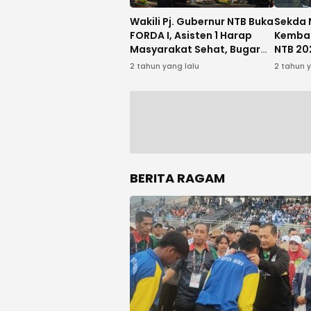
Wakili Pj. Gubernur NTB Buka
Sekda 
FORDA I, Asisten 1 Harap
Kembal
Masyarakat Sehat, Bugar
NTB 20
dan Bahagia
2 tahun yang lalu
2 tahun 
BERITA RAGAM