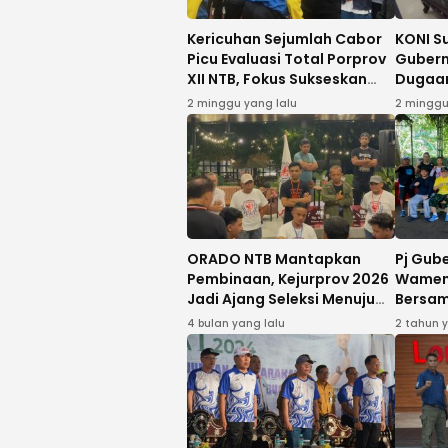
Kericuhan Sejumlah Cabor
KONI S
Picu Evaluasi Total Porprov
Gubern
XII NTB, Fokus Sukseskan
Dugaan
PON 2028
terhad
2 minggu yang lalu
2 minggu
Taekw
ORADO NTB Mantapkan
Pj Gub
Pembinaan, Kejurprov 2026
Wamen
Jadi Ajang Seleksi Menuju
Bersam
Nasional
FORNAS
4 bulan yang lalu
2 tahun 