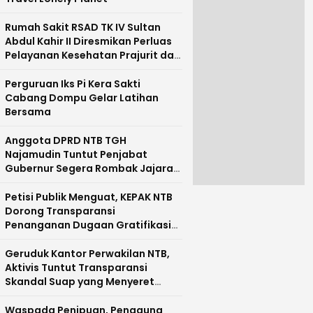
Rumah Sakit RSAD TK IV Sultan
Abdul Kahir II Diresmikan Perluas
Pelayanan Kesehatan Prajurit dan
Masyarakat Pulau Sumbawa
Perguruan Iks Pi Kera Sakti
Cabang Dompu Gelar Latihan
Bersama
Anggota DPRD NTB TGH
Najamudin Tuntut Penjabat
Gubernur Segera Rombak Jajaran
Pejabat Pemprov NTB
Petisi Publik Menguat, KEPAK NTB
Dorong Transparansi
Penanganan Dugaan Gratifikasi
di NTB
Geruduk Kantor Perwakilan NTB,
Aktivis Tuntut Transparansi
Skandal Suap yang Menyeret
Nama Mirah Midadan Fahmi
Waspada Penipuan, Pengguna