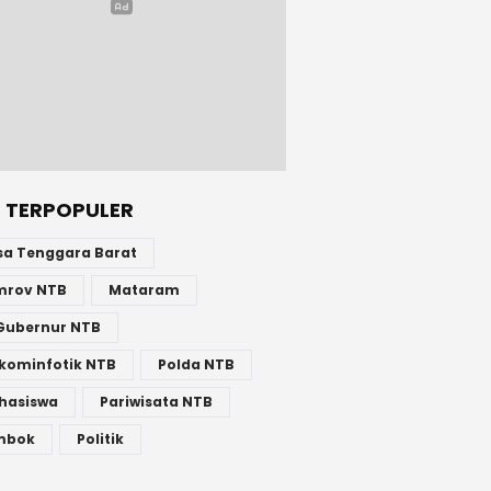
 TERPOPULER
sa Tenggara Barat
mrov NTB
Mataram
Gubernur NTB
kominfotik NTB
Polda NTB
hasiswa
Pariwisata NTB
mbok
Politik