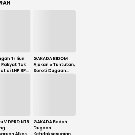
RAH
gah Triliun
GAKADA BIDOM
 Rakyat Tak
Ajukan 5 Tuntutan,
hat di LHP BPK,
Soroti Dugaan
lator PDIP
Ketidaksesuaian
 NTB Tuntut
Diagnosis
 Investigatif
si V DPRD NTB
GAKADA Bedah
ng
Dugaan
aruan Alkes
Ketidaksesuaian