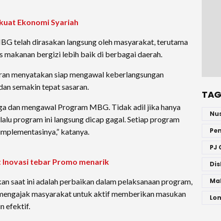
kuat Ekonomi Syariah
G telah dirasakan langsung oleh masyarakat, terutama
 makanan bergizi lebih baik di berbagai daerah.
bran menyatakan siap mengawal keberlangsungan
dan semakin tepat sasaran.
TAG
ga dan mengawal Program MBG. Tidak adil jika hanya
Nu
 lalu program ini langsung dicap gagal. Setiap program
Pe
implementasinya,” katanya.
PJ 
 Inovasi tebar Promo menarik
Dis
n saat ini adalah perbaikan dalam pelaksanaan program,
Ma
a mengajak masyarakat untuk aktif memberikan masukan
Lo
 efektif.