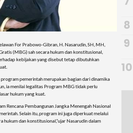
7
8
9
awan For Prabowo-Gibran, H. Nasarudin, SH, MH,
atis (MBG) sah secara hukum dan konstitusional,
erhadap kebijakan yang disebut tetap dibutuhkan
10
uat.
 program pemerintah merupakan bagian dari dinamika
n, ia menilai legalitas Program MBG tidak perlu
dasar hukum yang kuat.
lam Rencana Pembangunan Jangka Menengah Nasional
rintah. Selain itu, program ini juga diperkuat melalui
ra hukum dan konstitusional,”ujar Nasarudin dalam