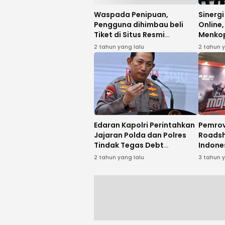
Waspada Penipuan,
Sinergi
Pengguna dihimbau beli
Online
Tiket di Situs Resmi
Menko
Tiketcom
2 tahun yang lalu
2 tahun 
Edaran Kapolri Perintahkan
Pemrov
Jajaran Polda dan Polres
Roadsh
Tindak Tegas Debt
Indone
Collector
Gelara
2 tahun yang lalu
3 tahun 
Lombo