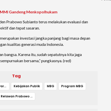
dan 
Saki
P KAMMI Gandeng Menkopolhukam
Duga
Diag
den Prabowo Subianto terus melakukan evaluasi dan
Ruju
ktif dan tepat sasaran.
Dom
rupakan investasi jangka panjang bagi masa depan
gan kualitas generasi muda Indonesia.
an bangsa. Karena itu, sudah sepatutnya kita jaga
a sempurnakan bersama,” pungkasnya. (red)
Tag
Dukungan Masyarakat
Kebijakan Publik
MBG
Program MBG
Relawan Prabowo Gibran