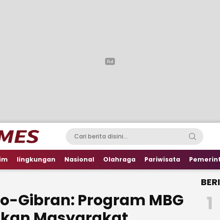
im
lingkungan
Nasional
Olahraga
Pariwisata
Pemerin
BER
o-Gibran: Program MBG
1
hkan Masyarakat