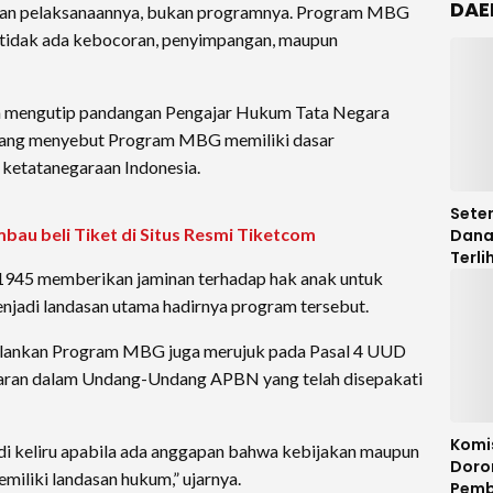
DAE
m dan pelaksanaannya, bukan programnya. Program MBG
 tidak ada kebocoran, penyimpangan, maupun
ga mengutip pandangan Pengajar Hukum Tata Negara
, yang menyebut Program MBG memiliki dasar
m ketatanegaraan Indonesia.
Seten
au beli Tiket di Situs Resmi Tiketcom
Dana
Terli
1945 memberikan jaminan terhadap hak anak untuk
Legis
DPRD
jadi landasan utama hadirnya program tersebut.
Audit
jalankan Program MBG juga merujuk pada Pasal 4 UUD
garan dalam Undang-Undang APBN yang telah disepakati
Komi
di keliru apabila ada anggapan bahwa kebijakan maupun
Doro
liki landasan hukum,” ujarnya.
Pemb