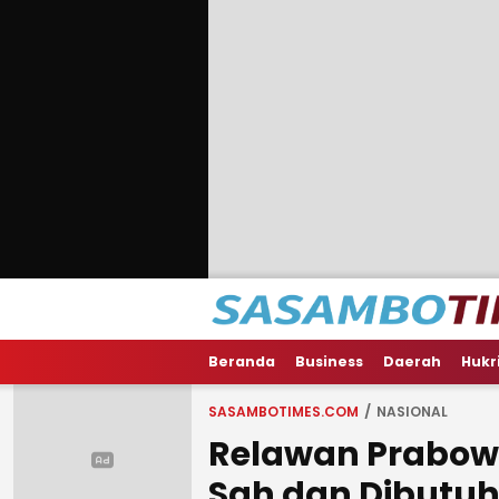
Beranda
Business
Daerah
Hukr
SASAMBOTIMES.COM
NASIONAL
Relawan Prabow
Sah dan Dibutu