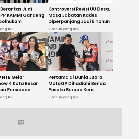
 Berantas Judi
Kontroversi Revisi UU Desa,
, PP KAMMI Gandeng
Masa Jabatan Kades
polhukam
Diperpanjang Jadi 8 Tahun
yang lalu
2 tahun yang lalu
 NTB Gelar
Pertama di Dunia Juara
ow 4 Kota Besar
MotoGP Dihadiahi Benda
sia Persiapan
Pusaka Berupa Keris
n Motorcross
yang lalu
3 tahun yang lalu
k- Sumbawa