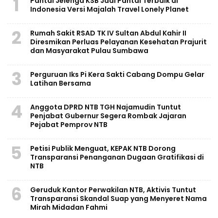
1
Pantai Jelenga KSB Jadi Pantai Terbaik di
Indonesia Versi Majalah Travel Lonely Planet
2
Rumah Sakit RSAD TK IV Sultan Abdul Kahir II
Diresmikan Perluas Pelayanan Kesehatan Prajurit
dan Masyarakat Pulau Sumbawa
3
Perguruan Iks Pi Kera Sakti Cabang Dompu Gelar
Latihan Bersama
4
Anggota DPRD NTB TGH Najamudin Tuntut
Penjabat Gubernur Segera Rombak Jajaran
Pejabat Pemprov NTB
5
Petisi Publik Menguat, KEPAK NTB Dorong
Transparansi Penanganan Dugaan Gratifikasi di
NTB
6
Geruduk Kantor Perwakilan NTB, Aktivis Tuntut
Transparansi Skandal Suap yang Menyeret Nama
Mirah Midadan Fahmi