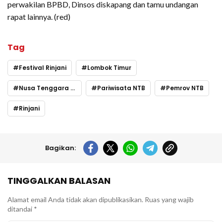
perwakilan BPBD, Dinsos diskapang dan tamu undangan
rapat lainnya. (red)
Tag
Festival Rinjani
Lombok Timur
Nusa Tenggara Barat
Pariwisata NTB
Pemrov NTB
Rinjani
Bagikan:
TINGGALKAN BALASAN
Alamat email Anda tidak akan dipublikasikan.
Ruas yang wajib
ditandai
*