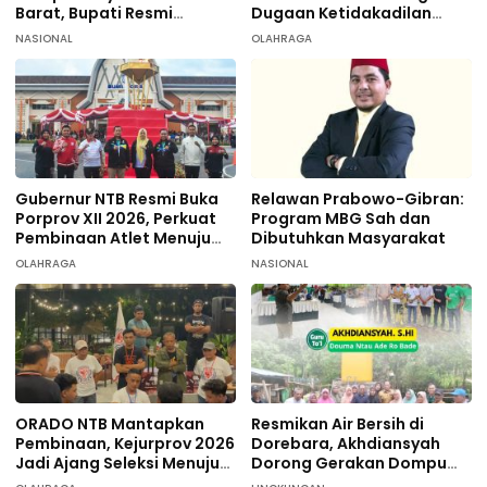
Barat, Bupati Resmi
Dugaan Ketidakadilan
Tersangka
terhadap 9 Atlet
NASIONAL
OLAHRAGA
Taekwondo
Gubernur NTB Resmi Buka
Relawan Prabowo-Gibran:
Porprov XII 2026, Perkuat
Program MBG Sah dan
Pembinaan Atlet Menuju
Dibutuhkan Masyarakat
PON 2028
OLAHRAGA
NASIONAL
ORADO NTB Mantapkan
Resmikan Air Bersih di
Pembinaan, Kejurprov 2026
Dorebara, Akhdiansyah
Jadi Ajang Seleksi Menuju
Dorong Gerakan Dompu
Nasional
Hijau