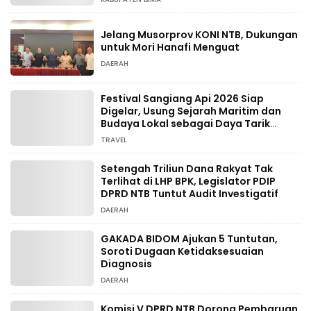
Jelang Musorprov KONI NTB, Dukungan
untuk Mori Hanafi Menguat
DAERAH
Festival Sangiang Api 2026 Siap
Digelar, Usung Sejarah Maritim dan
Budaya Lokal sebagai Daya Tarik
Wisata
TRAVEL
Setengah Triliun Dana Rakyat Tak
Terlihat di LHP BPK, Legislator PDIP
DPRD NTB Tuntut Audit Investigatif
DAERAH
GAKADA BIDOM Ajukan 5 Tuntutan,
Soroti Dugaan Ketidaksesuaian
Diagnosis
DAERAH
Komisi V DPRD NTB Dorong Pembaruan