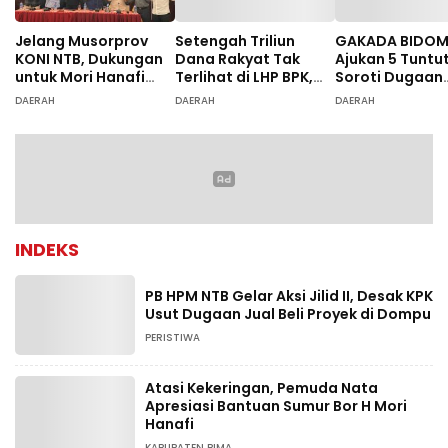
Jelang Musorprov
Setengah Triliun
GAKADA BIDO
KONI NTB, Dukungan
Dana Rakyat Tak
Ajukan 5 Tuntu
untuk Mori Hanafi
Terlihat di LHP BPK,
Soroti Dugaan
Menguat
Legislator PDIP DPRD
Ketidaksesuai
DAERAH
DAERAH
DAERAH
NTB Tuntut Audit
Diagnosis
Investigatif
INDEKS
PB HPM NTB Gelar Aksi Jilid II, Desak KPK
Usut Dugaan Jual Beli Proyek di Dompu
PERISTIWA
Atasi Kekeringan, Pemuda Nata
Apresiasi Bantuan Sumur Bor H Mori
Hanafi
KABUPATEN BIMA