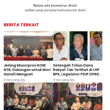
Belum ada komentar disini
Jadilah yang pertama berkomentar disini
BERITA TERKAIT
Jelang Musorprov KONI
Setengah Triliun Dana
NTB, Dukungan untuk Mori
Rakyat Tak Terlihat di LHP
Hanafi Menguat
BPK, Legislator PDIP DPRD
NTB Tuntut Audit
2 hari yang lalu
3 hari yang lalu
Investigatif