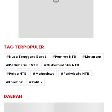
TAG TERPOPULER
Nusa Tenggara Barat
Pemrov NTB
Mataram
PJ Gubernur NTB
Diskominfotik NTB
Polda NTB
Mahasiswa
Pariwisata NTB
Lombok
Politik
DAERAH