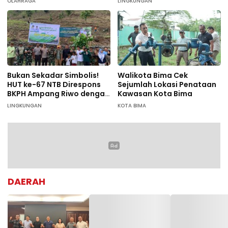
OLAHRAGA
LINGKUNGAN
Bukan Sekadar Simbolis!
Walikota Bima Cek
HUT ke-67 NTB Direspons
Sejumlah Lokasi Penataan
BKPH Ampang Riwo dengan
Kawasan Kota Bima
Aksi Tanam Pohon Massal
LINGKUNGAN
KOTA BIMA
di Dompu
DAERAH