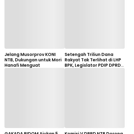
Jelang Musorprov KONI
Setengah Triliun Dana
NTB, Dukungan untuk Mori
Rakyat Tak Terlihat di LHP
Hanafi Menguat
BPK, Legislator PDIP DPRD
NTB Tuntut Audit
Investigatif
GAKADA BIDOM Ajukan 5
Komisi V DPRD NTB Dorong