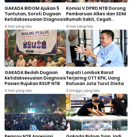
GAKADA BIDOM Ajukan 5
Komisi V DPRD NTB Dorong
Tuntutan, Soroti Dugaan
Pembaruan Alkes dan SDM
Ketidaksesuaian Diagnosis
Rumah Sakit, Cegah
Dugaan Salah Diagnosis
4 hari yang lalu
4 hari yang lalu
Pasien Rujukan Bima-
Dompu
GAKADA Bedah Dugaan
Bupati Lombok Barat
Ketidaksesuaian Diagnosis
Terjaring OTT KPK, Uang
Pasien Rujukan RSUP NTB
Ratusan Juta Turut Disita
4 hari yang lalu
3 minggu yang lalu
Pemrov NTB Apresiasi
Gakada Bidom Siap Jadi