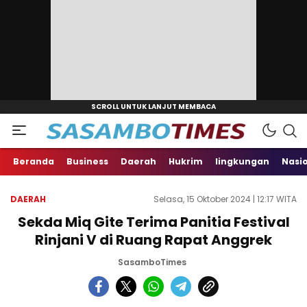
Beranda
Business
Daerah
Hukrim
lingkungan
Nasi
DAERAH
Selasa, 15 Oktober 2024 | 12:17 WITA
Sekda Miq Gite Terima Panitia Festival
Rinjani V di Ruang Rapat Anggrek
SasamboTimes