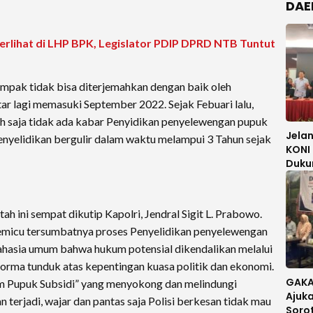
DAE
Terlihat di LHP BPK, Legislator PDIP DPRD NTB Tuntut
ampak tidak bisa diterjemahkan dengan baik oleh
ar lagi memasuki September 2022. Sejak Febuari lalu,
h saja tidak ada kabar Penyidikan penyelewengan pupuk
Jela
nyelidikan bergulir dalam waktu melampui 3 Tahun sejak
KONI 
Duku
Mori 
Meng
ah ini sempat dikutip Kapolri, Jendral Sigit L. Prabowo.
memicu tersumbatnya proses Penyelidikan penyelewengan
ahasia umum bahwa hukum potensial dikendalikan melalui
orma tunduk atas kepentingan kuasa politik dan ekonomi.
GAKA
um Pupuk Subsidi” yang menyokong dan melindungi
Ajuka
n terjadi, wajar dan pantas saja Polisi berkesan tidak mau
Soro