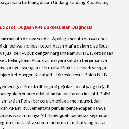
ebagaimana tertuang dalam Undang-Undang Kepolisian,
Keti
i.
Diag
 Soroti Dugaan Ketidaksesuaian Diagnosis
n menata dirinya sendiri. Apalagi menata masyarakat
kir, bahwa indikasi keterlibatan mafia dalam distribusi
ahwa jual beli Pupuk dengan harga melampui HET, ketiadaan
ket, kelangkaan Pupuk di masyarakat dan berjamurnya
anya penyelewengan oleh mafia. Praktik penyelewengan
minjam keterangan Kasubdit I Ditreskrimsus Polda NTB.
elewengan Pupuk ditengarai gejolak sosial yang terjadi
 penegakan hukum dilakukan bukan karena inisiatif Polisi
am artian Polisi bergerak menjaga, melindungi, dan
an APBN itu. Sementara penulis berpendapat bahwa
khususnya, umumnya NTB menguak banalitas kejahatan.
gara dimata kita semua sudah menjadi hal yang biasa-