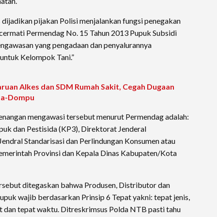
hatan.
us dijadikan pijakan Polisi menjalankan fungsi penegakan
cermati Permendag No. 15 Tahun 2013 Pupuk Subsidi
ngawasan yang pengadaan dan penyalurannya
 untuk Kelompok Tani.”
uan Alkes dan SDM Rumah Sakit, Cegah Dugaan
ima-Dompu
nangan mengawasi tersebut menurut Permendag adalah:
k dan Pestisida (KP3), Direktorat Jenderal
endral Standarisasi dan Perlindungan Konsumen atau
Pemerintah Provinsi dan Kepala Dinas Kabupaten/Kota
sebut ditegaskan bahwa Produsen, Distributor dan
uk wajib berdasarkan Prinsip 6 Tepat yakni: tepat jenis,
at dan tepat waktu. Ditreskrimsus Polda NTB pasti tahu