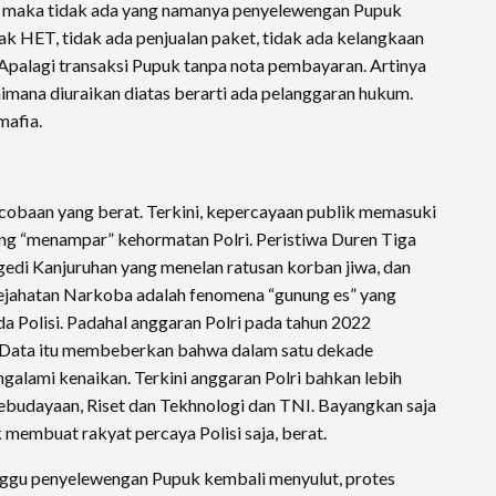
kan maka tidak ada yang namanya penyelewengan Pupuk
ak HET, tidak ada penjualan paket, tidak ada kelangkaan
 Apalagi transaksi Pupuk tanpa nota pembayaran. Artinya
mana diuraikan diatas berarti ada pelanggaran hukum.
mafia.
i cobaan yang berat. Terkini, kepercayaan publik memasuki
yang “menampar” kehormatan Polri. Peristiwa Duren Tiga
gedi Kanjuruhan yang menelan ratusan korban jiwa, dan
ejahatan Narkoba adalah fenomena “gunung es” yang
a Polisi. Padahal anggaran Polri pada tahun 2022
). Data itu membeberkan bahwa dalam satu dekade
galami kenaikan. Terkini anggaran Polri bahkan lebih
Kebudayaan, Riset dan Tekhnologi dan TNI. Bayangkan saja
uk membuat rakyat percaya Polisi saja, berat.
ggu penyelewengan Pupuk kembali menyulut, protes