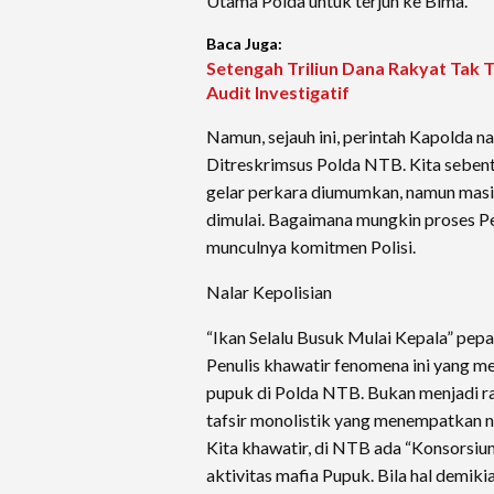
Utama Polda untuk terjun ke Bima.
Baca Juga:
Setengah Triliun Dana Rakyat Tak 
Audit Investigatif
Namun, sejauh ini, perintah Kapolda n
Ditreskrimsus Polda NTB. Kita sebent
gelar perkara diumumkan, namun masi
dimulai. Bagaimana mungkin proses Pe
munculnya komitmen Polisi.
Nalar Kepolisian
“Ikan Selalu Busuk Mulai Kepala” pepat
Penulis khawatir fenomena ini yang 
pupuk di Polda NTB. Bukan menjadi r
tafsir monolistik yang menempatkan n
Kita khawatir, di NTB ada “Konsorsi
aktivitas mafia Pupuk. Bila hal demikia