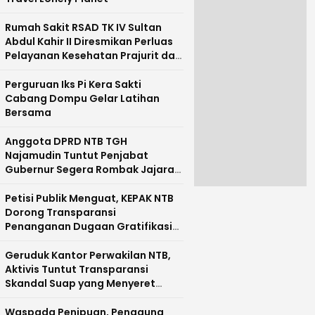
Rumah Sakit RSAD TK IV Sultan
Abdul Kahir II Diresmikan Perluas
Pelayanan Kesehatan Prajurit dan
Masyarakat Pulau Sumbawa
Perguruan Iks Pi Kera Sakti
Cabang Dompu Gelar Latihan
Bersama
Anggota DPRD NTB TGH
Najamudin Tuntut Penjabat
Gubernur Segera Rombak Jajaran
Pejabat Pemprov NTB
Petisi Publik Menguat, KEPAK NTB
Dorong Transparansi
Penanganan Dugaan Gratifikasi
di NTB
Geruduk Kantor Perwakilan NTB,
Aktivis Tuntut Transparansi
Skandal Suap yang Menyeret
Nama Mirah Midadan Fahmi
Waspada Penipuan, Pengguna