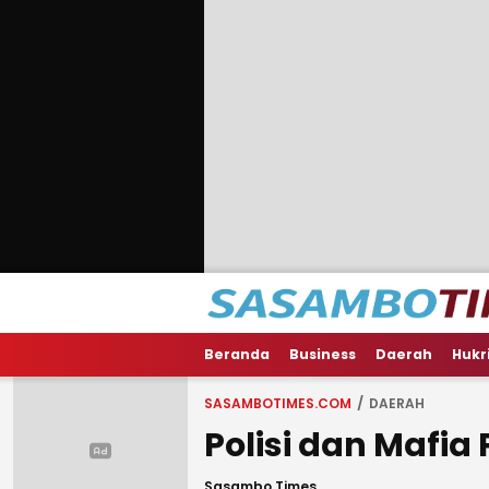
Beranda
Business
Daerah
Hukr
SASAMBOTIMES.COM
DAERAH
Polisi dan Mafia
Sasambo Times