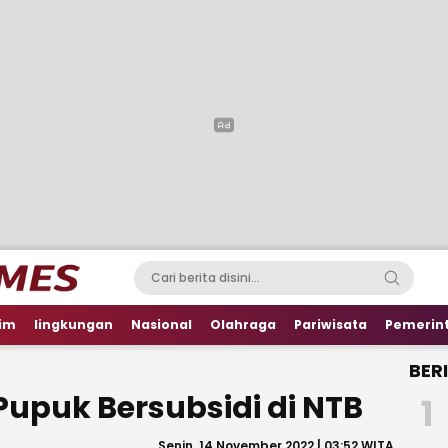
im
lingkungan
Nasional
Olahraga
Pariwisata
Pemerin
BER
 Pupuk Bersubsidi di NTB
1
Senin, 14 November 2022 | 03:52 WITA