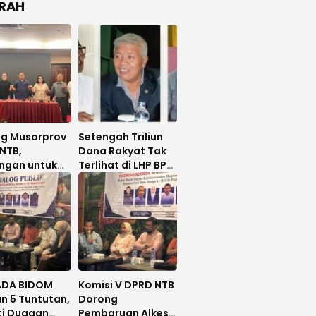
RAH
ng Musorprov
Setengah Triliun
NTB,
Dana Rakyat Tak
ngan untuk
Terlihat di LHP BPK,
Hanafi
Legislator PDIP
uat
DPRD NTB Tuntut
Audit Investigatif
DA BIDOM
Komisi V DPRD NTB
n 5 Tuntutan,
Dorong
ti Dugaan
Pembaruan Alkes