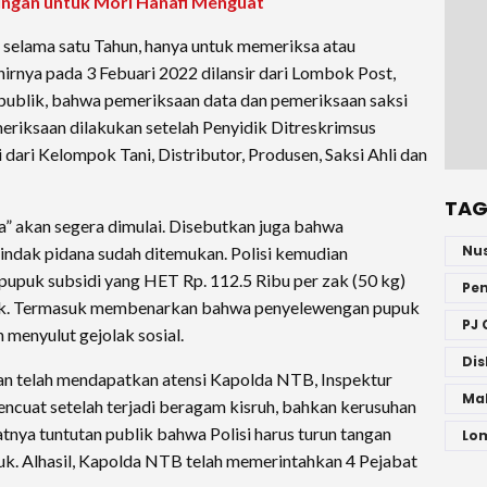
ngan untuk Mori Hanafi Menguat
 selama satu Tahun, hanya untuk memeriksa atau
hirnya pada 3 Febuari 2022 dilansir dari Lombok Post,
 publik, bahwa pemeriksaan data dan pemeriksaan saksi
eriksaan dilakukan setelah Penyidik Ditreskrimsus
 dari Kelompok Tani, Distributor, Produsen, Saksi Ahli dan
TAG
a” akan segera dimulai. Disebutkan juga bahwa
Nu
tindak pidana sudah ditemukan. Polisi kemudian
upuk subsidi yang HET Rp. 112.5 Ribu per zak (50 kg)
Pe
 zak. Termasuk membenarkan bahwa penyelewengan pupuk
PJ 
n menyulut gejolak sosial.
Dis
n telah mendapatkan atensi Kapolda NTB, Inspektur
Ma
encuat setelah terjadi beragam kisruh, bahkan kerusuhan
nya tuntutan publik bahwa Polisi harus turun tangan
Lo
. Alhasil, Kapolda NTB telah memerintahkan 4 Pejabat