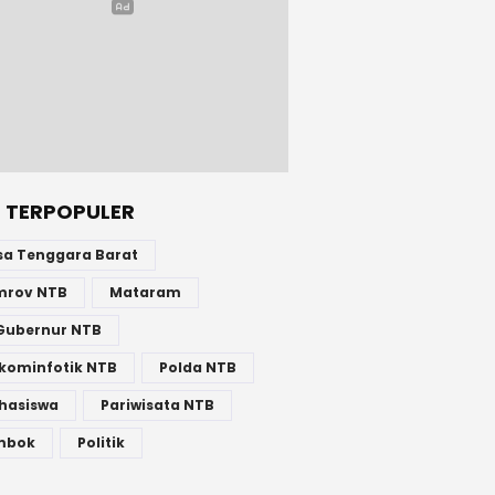
 TERPOPULER
sa Tenggara Barat
mrov NTB
Mataram
Gubernur NTB
kominfotik NTB
Polda NTB
hasiswa
Pariwisata NTB
mbok
Politik