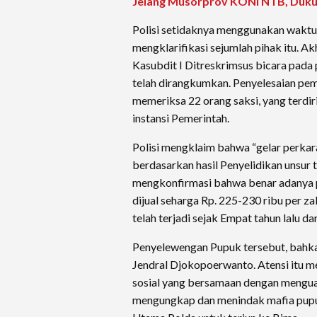
Jelang Musorprov KONI NTB, Duku
Polisi setidaknya menggunakan waktu
mengklarifikasi sejumlah pihak itu. Ak
Kasubdit I Ditreskrimsus bicara pada
telah dirangkumkan. Penyelesaian pem
memeriksa 22 orang saksi, yang terdiri
instansi Pemerintah.
Polisi mengklaim bahwa “gelar perkar
berdasarkan hasil Penyelidikan unsur 
mengkonfirmasi bahwa benar adanya p
dijual seharga Rp. 225-230 ribu per
telah terjadi sejak Empat tahun lalu da
Penyelewengan Pupuk tersebut, bahka
Jendral Djokopoerwanto. Atensi itu m
sosial yang bersamaan dengan menguat
mengungkap dan menindak mafia pupuk