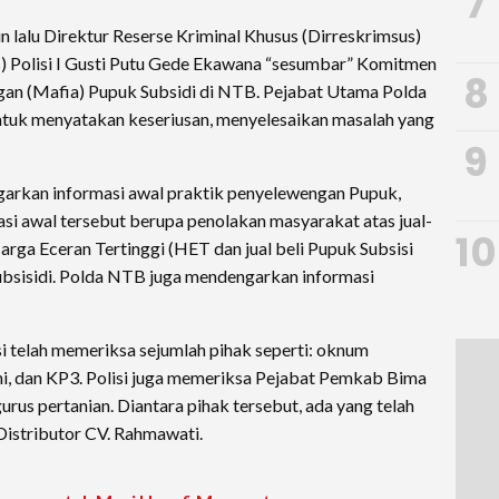
7
n lalu Direktur Reserse Kriminal Khusus (Dirreskrimsus)
 Polisi I Gusti Putu Gede Ekawana “sesumbar” Komitmen
8
an (Mafia) Pupuk Subsidi di NTB. Pejabat Utama Polda
tuk menyatakan keseriusan, menyelesaikan masalah yang
9
rkan informasi awal praktik penyelewengan Pupuk,
si awal tersebut berupa penolakan masyarakat atas jual-
10
Harga Eceran Tertinggi (HET dan jual beli Pupuk Subsisi
bsisidi. Polda NTB juga mendengarkan informasi
 telah memeriksa sejumlah pihak seperti: oknum
ani, dan KP3. Polisi juga memeriksa Pejabat Pemkab Bima
s pertanian. Diantara pihak tersebut, ada yang telah
 Distributor CV. Rahmawati.