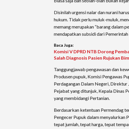
biasa saja dan seolah-olah bukan keja
Disinilah urgensi nalar dan nurani har
hukum. Tidak perlu muluk-muluk, men
memang merupakan “barang dalam pe
mendapatkan subsidi dari Pemerintah
Baca Juga:
Komisi V DPRD NTB Dorong Pembar
Salah Diagnosis Pasien Rujukan B
Tanggungjawab pengawasan dan kewe
Produsen pupuk, Komisi Pengawas Pupu
Perdagangan Dalam Negeri, Direktur J
Pejabat yang ditunjuk, Kepala Dinas 
yang membidangi Pertanian.
Berdasarkan ketentuan Permendag ter
Pengecer Pupuk dalam menyalurkan Pup
tepat jumlah, tepat harga, tepat temp