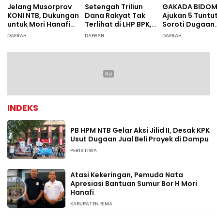
Jelang Musorprov
Setengah Triliun
GAKADA BIDO
KONI NTB, Dukungan
Dana Rakyat Tak
Ajukan 5 Tuntu
untuk Mori Hanafi
Terlihat di LHP BPK,
Soroti Dugaan
Menguat
Legislator PDIP DPRD
Ketidaksesuai
DAERAH
DAERAH
DAERAH
NTB Tuntut Audit
Diagnosis
Investigatif
INDEKS
PB HPM NTB Gelar Aksi Jilid II, Desak KPK
Usut Dugaan Jual Beli Proyek di Dompu
PERISTIWA
Atasi Kekeringan, Pemuda Nata
Apresiasi Bantuan Sumur Bor H Mori
Hanafi
KABUPATEN BIMA