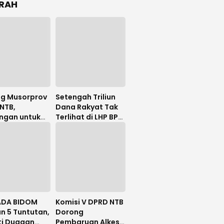
RAH
ng Musorprov
Setengah Triliun
NTB,
Dana Rakyat Tak
ngan untuk
Terlihat di LHP BPK,
Hanafi
Legislator PDIP
uat
DPRD NTB Tuntut
Audit Investigatif
DA BIDOM
Komisi V DPRD NTB
n 5 Tuntutan,
Dorong
ti Dugaan
Pembaruan Alkes