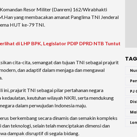
 Komandan Resor Militer (Danrem) 162/Wirabhakti
.P., M.Han yang membacakan amanat Panglima TNI Jenderal
t tema HUT ke-79 TNI.
Terlihat di LHP BPK, Legislator PDIP DPRD NTB Tuntut
TAG
ikan cita-cita, semangat dan tujuan TNI sebagai prajurit
if, modern, dan adaptif dalam menjaga dan mengawal
Nu
a.
Pe
ini, prajurit TNI sebagai pilar pertahanan negara
PJ 
a kedaulatan, keutuhan wilayah NKRI, serta mendukung
Dis
negara dalam perwujudan Indonesia maju.
Ma
 terus berkembang secara dinamis dan semakin kompleks
Lo
 dan teknologi, selain telah menciptakan dimensi dan
a dampak disruptif di segala bidang.