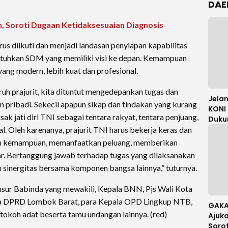
DAE
 Soroti Dugaan Ketidaksesuaian Diagnosis
rus diikuti dan menjadi landasan penyiapan kapabilitas
tuhkan SDM yang memiliki visi ke depan. Kemampuan
ng modern, lebih kuat dan profesional.
uh prajurit, kita dituntut mengedepankan tugas dan
Jela
n pribadi. Sekecil apapun sikap dan tindakan yang kurang
KONI 
 jati diri TNI sebagai tentara rakyat, tentara penjuang,
Duku
Mori 
al. Oleh karenanya, prajurit TNI harus bekerja keras dan
Meng
an kemampuan, memanfaatkan peluang, memberikan
ar. Bertanggung jawab terhadap tugas yang dilaksanakan
 sinergitas bersama komponen bangsa lainnya,” tuturnya.
unsur Babinda yang mewakili, Kepala BNN, Pjs Wali Kota
ua DPRD Lombok Barat, para Kepala OPD Lingkup NTB,
GAKA
tokoh adat beserta tamu undangan lainnya. (red)
Ajuka
Soro