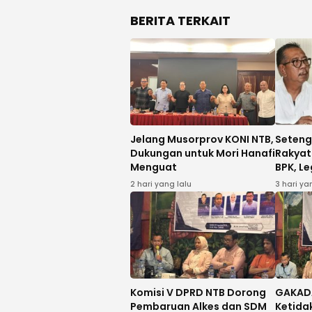
BERITA TERKAIT
Jelang Musorprov KONI NTB,
Seteng
Dukungan untuk Mori Hanafi
Rakyat 
Menguat
BPK, Le
NTB Tu
2 hari yang lalu
3 hari ya
Investi
Komisi V DPRD NTB Dorong
GAKAD
Pembaruan Alkes dan SDM
Ketida