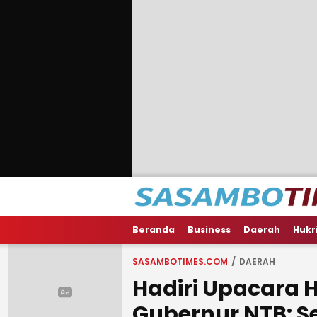
Beranda
Business
Daerah
Hukr
SASAMBOTIMES.COM
DAERAH
Hadiri Upacara H
Gubernur NTB: 