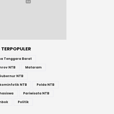
 TERPOPULER
sa Tenggara Barat
mrov NTB
Mataram
Gubernur NTB
kominfotik NTB
Polda NTB
hasiswa
Pariwisata NTB
mbok
Politik