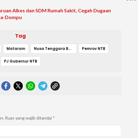
Keti
uan Alkes dan SDM Rumah Sakit, Cegah Dugaan
Diag
ima-Dompu
Tag
Mataram
Nusa Tenggara Barat
Pemrov NTB
PJ Gubernur NTB
an.
Ruas yang wajib ditandai
*