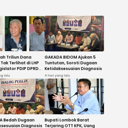
ah Triliun Dana
GAKADA BIDOM Ajukan 5
Tak Terlihat di LHP
Tuntutan, Soroti Dugaan
gislator PDIP DPRD
Ketidaksesuaian Diagnosis
ntut Audit
ng lalu
4 hari yang lalu
gatif
A Bedah Dugaan
Bupati Lombok Barat
ksesuaian Diagnosis
Terjaring OTT KPK, Uang