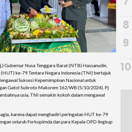
7
8
9
10
.) Gubernur Nusa Tenggara Barat (NTB) Hassanudin,
 (HUT) ke-79 Tentara Negara Indonesia (TNI) bertajuk
engawal Suksesi Kepemimpinan Nasional untuk
angan Gatot Subroto Makorem 162/WB (5/10/2024). Pj
ambahnya usia, TNI semakin kokoh dalam mengawal
hagia, karena dapat menghadiri peringatan HUT ke-79
gan seluruh Forkopimda dan para Kepala OPD lingkup