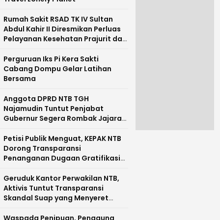
Rumah Sakit RSAD TK IV Sultan
Abdul Kahir II Diresmikan Perluas
Pelayanan Kesehatan Prajurit dan
Masyarakat Pulau Sumbawa
Perguruan Iks Pi Kera Sakti
Cabang Dompu Gelar Latihan
Bersama
Anggota DPRD NTB TGH
Najamudin Tuntut Penjabat
Gubernur Segera Rombak Jajaran
Pejabat Pemprov NTB
Petisi Publik Menguat, KEPAK NTB
Dorong Transparansi
Penanganan Dugaan Gratifikasi
di NTB
Geruduk Kantor Perwakilan NTB,
Aktivis Tuntut Transparansi
Skandal Suap yang Menyeret
Nama Mirah Midadan Fahmi
Waspada Penipuan, Pengguna