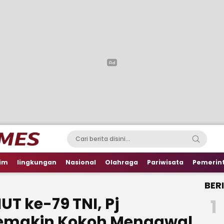
im
lingkungan
Nasional
Olahraga
Pariwisata
Pemerin
BER
UT ke-79 TNI, Pj
1
Semakin Kokoh Mengawal