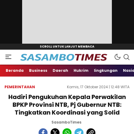
Beranda
Business
Daerah
Hukrim
lingkungan
Nasi
PEMERINTAHAN
Kamis, 17 Oktober 2024 | 12:48 WITA
Hadiri Pengukuhan Kepala Perwakilan
BPKP Provinsi NTB, Pj Gubernur NTB:
Tingkatkan Koordinasi yang Solid
SasamboTimes