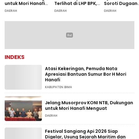
untuk Mori Hanafi
Terlihat di LHP BPK,
Soroti Dugaan
Menguat
Legislator PDIP DPRD
Ketidaksesuai
DAERAH
DAERAH
DAERAH
NTB Tuntut Audit
Diagnosis
Investigatif
INDEKS
Atasi Kekeringan, Pemuda Nata
Apresiasi Bantuan Sumur Bor H Mori
Hanafi
KABUPATEN BIMA
Jelang Musorprov KONI NTB, Dukungan
untuk Mori Hanafi Menguat
DAERAH
Festival Sangiang Api 2026 Siap
Digelar, Usung Sejarah Maritim dan