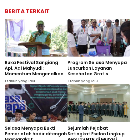
BERITA TERKAIT
Buka Festival Sangiang
Program Selasa Menyapa
Api, Adi Mahyudi:
Luncurkan Layanan
Momentum Mengenalkan
Kesehatan Gratis
Wisata dan Budaya
1 tahun yang lalu
1 tahun yang lalu
Selasa Menyapa Bukti
Sejumlah Pejabat
Pemerintah hadir ditengah
Setingkat Eselon Lingkup
Masyarakat
Pemrov NTB di Mutasi