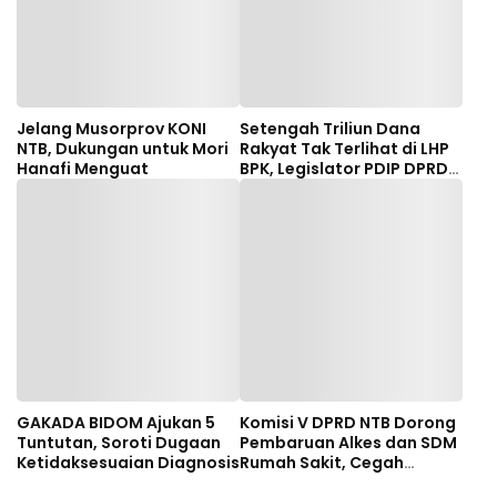
Jelang Musorprov KONI
Setengah Triliun Dana
NTB, Dukungan untuk Mori
Rakyat Tak Terlihat di LHP
Hanafi Menguat
BPK, Legislator PDIP DPRD
NTB Tuntut Audit
Investigatif
GAKADA BIDOM Ajukan 5
Komisi V DPRD NTB Dorong
Tuntutan, Soroti Dugaan
Pembaruan Alkes dan SDM
Ketidaksesuaian Diagnosis
Rumah Sakit, Cegah
Dugaan Salah Diagnosis