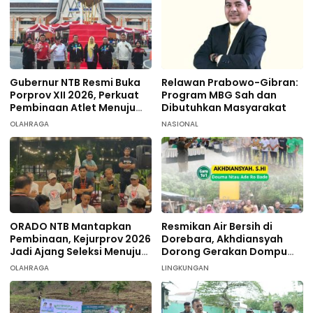
Gubernur NTB Resmi Buka
Relawan Prabowo-Gibran:
Porprov XII 2026, Perkuat
Program MBG Sah dan
Pembinaan Atlet Menuju
Dibutuhkan Masyarakat
PON 2028
OLAHRAGA
NASIONAL
ORADO NTB Mantapkan
Resmikan Air Bersih di
Pembinaan, Kejurprov 2026
Dorebara, Akhdiansyah
Jadi Ajang Seleksi Menuju
Dorong Gerakan Dompu
Nasional
Hijau
OLAHRAGA
LINGKUNGAN