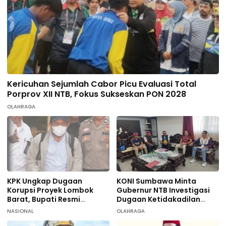
Kericuhan Sejumlah Cabor Picu Evaluasi Total
Porprov XII NTB, Fokus Sukseskan PON 2028
OLAHRAGA
KPK Ungkap Dugaan
KONI Sumbawa Minta
Korupsi Proyek Lombok
Gubernur NTB Investigasi
Barat, Bupati Resmi
Dugaan Ketidakadilan
Tersangka
terhadap 9 Atlet
NASIONAL
OLAHRAGA
Taekwondo