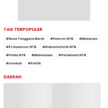
TAG TERPOPULER
Nusa Tenggara Barat
Pemrov NTB
Mataram
PJ Gubernur NTB
Diskominfotik NTB
Polda NTB
Mahasiswa
Pariwisata NTB
Lombok
Politik
DAERAH