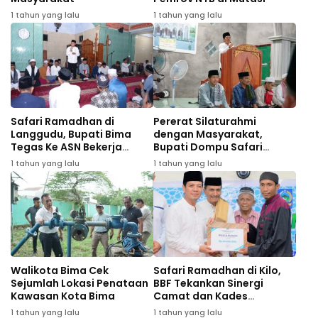
1 tahun yang lalu
1 tahun yang lalu
Safari Ramadhan di
Pererat Silaturahmi
Langgudu, Bupati Bima
dengan Masyarakat,
Tegas Ke ASN Bekerja
Bupati Dompu Safari
Profesional
Ramadhan di Desa
1 tahun yang lalu
1 tahun yang lalu
Tanjung
Walikota Bima Cek
Safari Ramadhan di Kilo,
Sejumlah Lokasi Penataan
BBF Tekankan Sinergi
Kawasan Kota Bima
Camat dan Kades
Wujudkan Dompu Maju
1 tahun yang lalu
1 tahun yang lalu