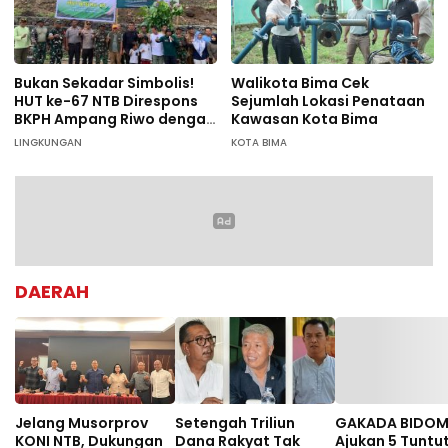
Bukan Sekadar Simbolis!
Walikota Bima Cek
HUT ke-67 NTB Direspons
Sejumlah Lokasi Penataan
BKPH Ampang Riwo dengan
Kawasan Kota Bima
Aksi Tanam Pohon Massal
LINGKUNGAN
KOTA BIMA
di Dompu
DAERAH
Jelang Musorprov
Setengah Triliun
GAKADA BIDO
KONI NTB, Dukungan
Dana Rakyat Tak
Ajukan 5 Tuntu