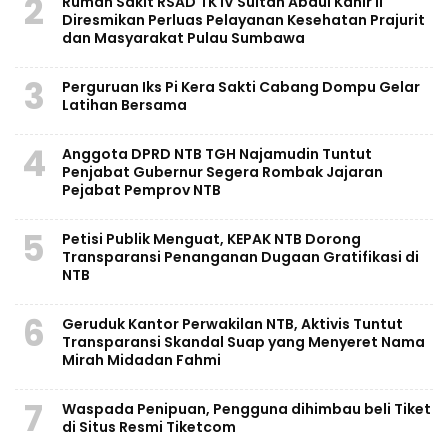
2
Rumah Sakit RSAD TK IV Sultan Abdul Kahir II
Diresmikan Perluas Pelayanan Kesehatan Prajurit
dan Masyarakat Pulau Sumbawa
3
Perguruan Iks Pi Kera Sakti Cabang Dompu Gelar
Latihan Bersama
4
Anggota DPRD NTB TGH Najamudin Tuntut
Penjabat Gubernur Segera Rombak Jajaran
Pejabat Pemprov NTB
5
Petisi Publik Menguat, KEPAK NTB Dorong
Transparansi Penanganan Dugaan Gratifikasi di
NTB
6
Geruduk Kantor Perwakilan NTB, Aktivis Tuntut
Transparansi Skandal Suap yang Menyeret Nama
Mirah Midadan Fahmi
7
Waspada Penipuan, Pengguna dihimbau beli Tiket
di Situs Resmi Tiketcom