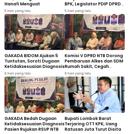
Hanafi Menguat
BPK, Legislator PDIP DPRD
NTB Tuntut Audit
5 hari yang lalu
5 hari yang lalu
Investigatif
GAKADA BIDOM Ajukan 5
Komisi V DPRD NTB Dorong
Tuntutan, Soroti Dugaan
Pembaruan Alkes dan SDM
Ketidaksesuaian Diagnosis
Rumah Sakit, Cegah
Dugaan Salah Diagnosis
6 hari yang lalu
6 hari yang lalu
Pasien Rujukan Bima-
Dompu
GAKADA Bedah Dugaan
Bupati Lombok Barat
Ketidaksesuaian Diagnosis
Terjaring OTT KPK, Uang
Pasien Rujukan RSUP NTB
Ratusan Juta Turut Disita