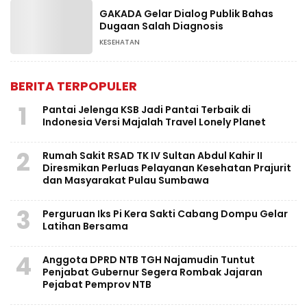
GAKADA Gelar Dialog Publik Bahas
Dugaan Salah Diagnosis
KESEHATAN
BERITA TERPOPULER
1
Pantai Jelenga KSB Jadi Pantai Terbaik di
Indonesia Versi Majalah Travel Lonely Planet
2
Rumah Sakit RSAD TK IV Sultan Abdul Kahir II
Diresmikan Perluas Pelayanan Kesehatan Prajurit
dan Masyarakat Pulau Sumbawa
3
Perguruan Iks Pi Kera Sakti Cabang Dompu Gelar
Latihan Bersama
4
Anggota DPRD NTB TGH Najamudin Tuntut
Penjabat Gubernur Segera Rombak Jajaran
Pejabat Pemprov NTB