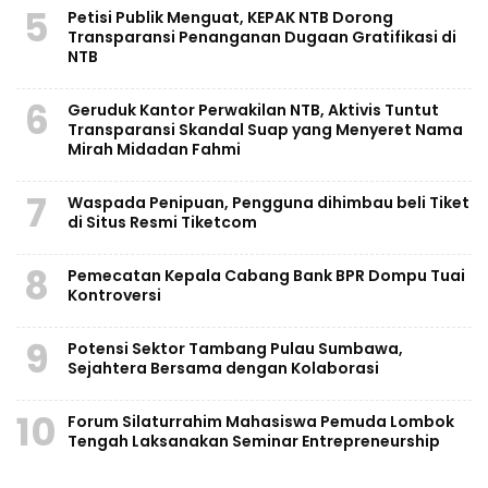
5
Petisi Publik Menguat, KEPAK NTB Dorong
Transparansi Penanganan Dugaan Gratifikasi di
NTB
6
Geruduk Kantor Perwakilan NTB, Aktivis Tuntut
Transparansi Skandal Suap yang Menyeret Nama
Mirah Midadan Fahmi
7
Waspada Penipuan, Pengguna dihimbau beli Tiket
di Situs Resmi Tiketcom
8
Pemecatan Kepala Cabang Bank BPR Dompu Tuai
Kontroversi
9
Potensi Sektor Tambang Pulau Sumbawa,
Sejahtera Bersama dengan Kolaborasi
10
Forum Silaturrahim Mahasiswa Pemuda Lombok
Tengah Laksanakan Seminar Entrepreneurship