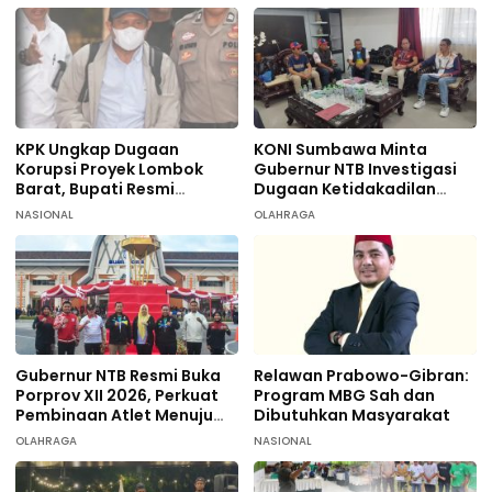
KPK Ungkap Dugaan
KONI Sumbawa Minta
Korupsi Proyek Lombok
Gubernur NTB Investigasi
Barat, Bupati Resmi
Dugaan Ketidakadilan
Tersangka
terhadap 9 Atlet
NASIONAL
OLAHRAGA
Taekwondo
Gubernur NTB Resmi Buka
Relawan Prabowo-Gibran:
Porprov XII 2026, Perkuat
Program MBG Sah dan
Pembinaan Atlet Menuju
Dibutuhkan Masyarakat
PON 2028
OLAHRAGA
NASIONAL