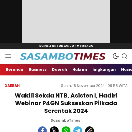
Beranda
Business
Daerah
Hukrim
lingkungan
Nasi
DAERAH
Senin, 18 November 2024 | 09:58 WITA
Wakili Sekda NTB, Asisten I, Hadiri
Webinar P4GN Sukseskan Pilkada
Serentak 2024
SasamboTimes