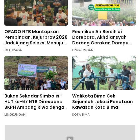
ORADO NTB Mantapkan
Resmikan Air Bersih di
Pembinaan, Kejurprov 2026
Dorebara, Akhdiansyah
Jadi Ajang Seleksi Menuju
Dorong Gerakan Dompu
Nasional
Hijau
OLAHRAGA
LINGKUNGAN
Bukan Sekadar Simbolis!
Walikota Bima Cek
HUT ke-67 NTB Direspons
Sejumlah Lokasi Penataan
BKPH Ampang Riwo dengan
Kawasan Kota Bima
Aksi Tanam Pohon Massal
LINGKUNGAN
KOTA BIMA
di Dompu