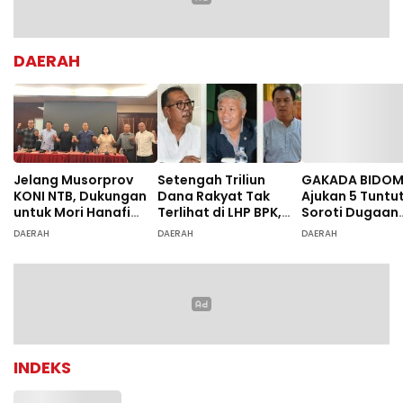
DAERAH
Jelang Musorprov
Setengah Triliun
GAKADA BIDO
KONI NTB, Dukungan
Dana Rakyat Tak
Ajukan 5 Tuntu
untuk Mori Hanafi
Terlihat di LHP BPK,
Soroti Dugaan
Menguat
Legislator PDIP DPRD
Ketidaksesuai
DAERAH
DAERAH
DAERAH
NTB Tuntut Audit
Diagnosis
Investigatif
INDEKS