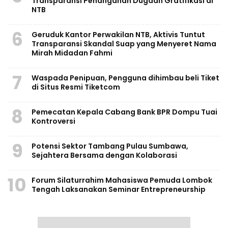
Transparansi Penanganan Dugaan Gratifikasi di
NTB
6
Geruduk Kantor Perwakilan NTB, Aktivis Tuntut
Transparansi Skandal Suap yang Menyeret Nama
Mirah Midadan Fahmi
7
Waspada Penipuan, Pengguna dihimbau beli Tiket
di Situs Resmi Tiketcom
8
Pemecatan Kepala Cabang Bank BPR Dompu Tuai
Kontroversi
9
Potensi Sektor Tambang Pulau Sumbawa,
Sejahtera Bersama dengan Kolaborasi
10
Forum Silaturrahim Mahasiswa Pemuda Lombok
Tengah Laksanakan Seminar Entrepreneurship