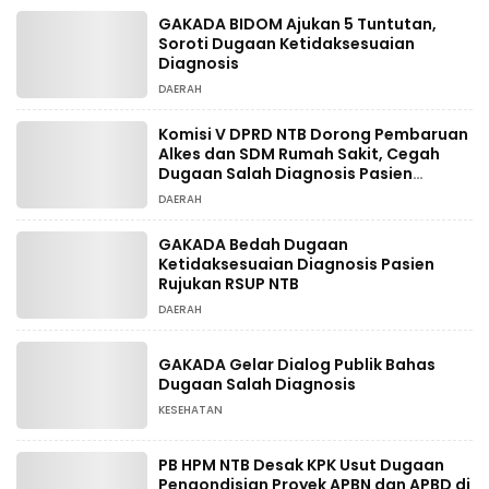
GAKADA BIDOM Ajukan 5 Tuntutan,
Soroti Dugaan Ketidaksesuaian
Diagnosis
DAERAH
Komisi V DPRD NTB Dorong Pembaruan
Alkes dan SDM Rumah Sakit, Cegah
Dugaan Salah Diagnosis Pasien
Rujukan Bima-Dompu
DAERAH
GAKADA Bedah Dugaan
Ketidaksesuaian Diagnosis Pasien
Rujukan RSUP NTB
DAERAH
GAKADA Gelar Dialog Publik Bahas
Dugaan Salah Diagnosis
KESEHATAN
PB HPM NTB Desak KPK Usut Dugaan
Pengondisian Proyek APBN dan APBD di