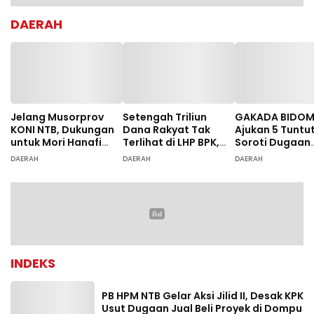
DAERAH
Jelang Musorprov
Setengah Triliun
GAKADA BIDO
KONI NTB, Dukungan
Dana Rakyat Tak
Ajukan 5 Tuntu
untuk Mori Hanafi
Terlihat di LHP BPK,
Soroti Dugaan
Menguat
Legislator PDIP DPRD
Ketidaksesuai
DAERAH
DAERAH
DAERAH
NTB Tuntut Audit
Diagnosis
Investigatif
INDEKS
PB HPM NTB Gelar Aksi Jilid II, Desak KPK
Usut Dugaan Jual Beli Proyek di Dompu