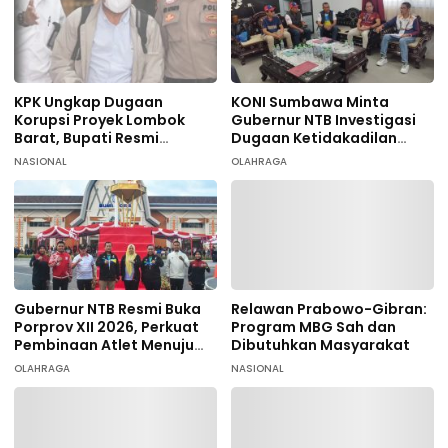
KPK Ungkap Dugaan
KONI Sumbawa Minta
Korupsi Proyek Lombok
Gubernur NTB Investigasi
Barat, Bupati Resmi
Dugaan Ketidakadilan
Tersangka
terhadap 9 Atlet
NASIONAL
OLAHRAGA
Taekwondo
Gubernur NTB Resmi Buka
Relawan Prabowo-Gibran:
Porprov XII 2026, Perkuat
Program MBG Sah dan
Pembinaan Atlet Menuju
Dibutuhkan Masyarakat
PON 2028
OLAHRAGA
NASIONAL