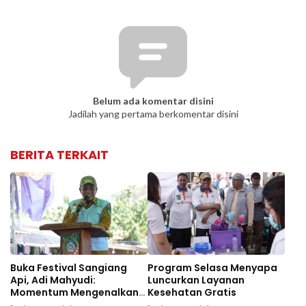
Belum ada komentar disini
Jadilah yang pertama berkomentar disini
BERITA TERKAIT
Buka Festival Sangiang
Program Selasa Menyapa
Api, Adi Mahyudi:
Luncurkan Layanan
Momentum Mengenalkan
Kesehatan Gratis
Wisata dan Budaya