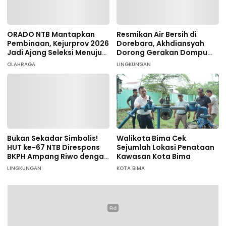
ORADO NTB Mantapkan
Resmikan Air Bersih di
Pembinaan, Kejurprov 2026
Dorebara, Akhdiansyah
Jadi Ajang Seleksi Menuju
Dorong Gerakan Dompu
Nasional
Hijau
OLAHRAGA
LINGKUNGAN
Bukan Sekadar Simbolis!
Walikota Bima Cek
HUT ke-67 NTB Direspons
Sejumlah Lokasi Penataan
BKPH Ampang Riwo dengan
Kawasan Kota Bima
Aksi Tanam Pohon Massal
LINGKUNGAN
KOTA BIMA
di Dompu