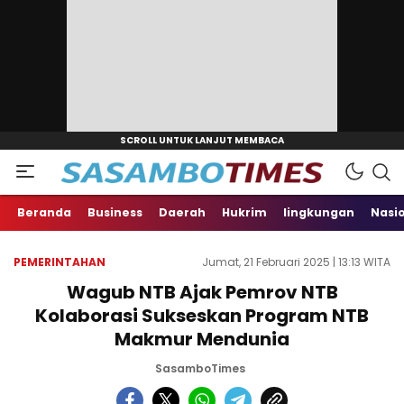
Beranda
Business
Daerah
Hukrim
lingkungan
Nasi
PEMERINTAHAN
Jumat, 21 Februari 2025 | 13:13 WITA
Wagub NTB Ajak Pemrov NTB
Kolaborasi Sukseskan Program NTB
Makmur Mendunia
SasamboTimes