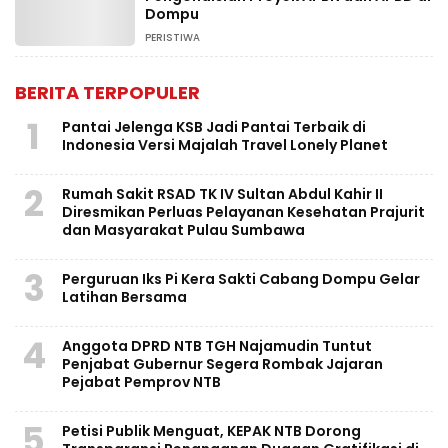
Dompu
PERISTIWA
BERITA TERPOPULER
1
Pantai Jelenga KSB Jadi Pantai Terbaik di
Indonesia Versi Majalah Travel Lonely Planet
2
Rumah Sakit RSAD TK IV Sultan Abdul Kahir II
Diresmikan Perluas Pelayanan Kesehatan Prajurit
dan Masyarakat Pulau Sumbawa
3
Perguruan Iks Pi Kera Sakti Cabang Dompu Gelar
Latihan Bersama
4
Anggota DPRD NTB TGH Najamudin Tuntut
Penjabat Gubernur Segera Rombak Jajaran
Pejabat Pemprov NTB
5
Petisi Publik Menguat, KEPAK NTB Dorong