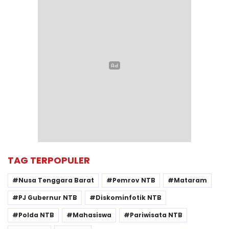
TAG TERPOPULER
Nusa Tenggara Barat
Pemrov NTB
Mataram
PJ Gubernur NTB
Diskominfotik NTB
Polda NTB
Mahasiswa
Pariwisata NTB