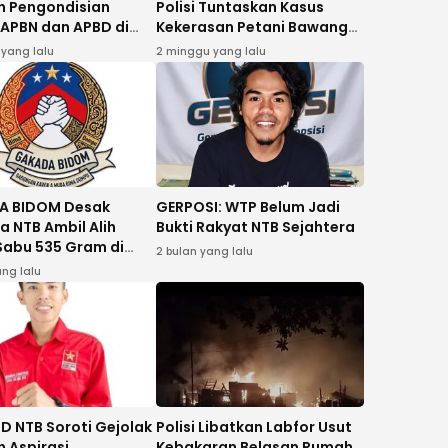
 Pengondisian
Polisi Tuntaskan Kasus
 APBN dan APBD di
Kekerasan Petani Bawang
u
Bima
 yang lalu
2 minggu yang lalu
A BIDOM Desak
GERPOSI: WTP Belum Jadi
a NTB Ambil Alih
Bukti Rakyat NTB Sejahtera
Sabu 535 Gram di
2 bulan yang lalu
ang lalu
D NTB Soroti Gejolak
Polisi Libatkan Labfor Usut
n Aspirasi
Kebakaran Belasan Rumah