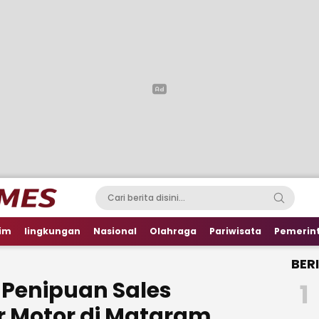
im
lingkungan
Nasional
Olahraga
Pariwisata
Pemerin
BER
Penipuan Sales
1
r Motor di Mataram