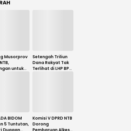
RAH
ng Musorprov
Setengah Triliun
NTB,
Dana Rakyat Tak
ngan untuk
Terlihat di LHP BPK,
Hanafi
Legislator PDIP
uat
DPRD NTB Tuntut
Audit Investigatif
DA BIDOM
Komisi V DPRD NTB
n 5 Tuntutan,
Dorong
ti Dugaan
Pembaruan Alkes