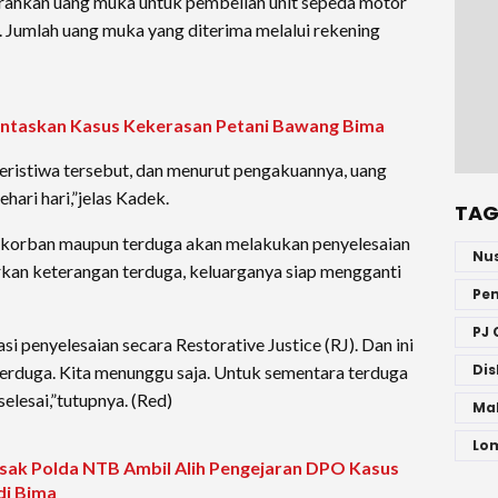
rahkan uang muka untuk pembelian unit sepeda motor
. Jumlah uang muka yang diterima melalui rekening
ntaskan Kasus Kekerasan Petani Bawang Bima
ristiwa tersebut, dan menurut pengakuannya, uang
hari hari,”jelas Kadek.
TAG
 korban maupun terduga akan melakukan penyelesaian
Nu
kan keterangan terduga, keluarganya siap mengganti
Pe
PJ 
i penyelesaian secara Restorative Justice (RJ). Dan ini
Dis
erduga. Kita menunggu saja. Untuk sementara terduga
lesai,”tutupnya. (Red)
Ma
Lo
k Polda NTB Ambil Alih Pengejaran DPO Kasus
di Bima