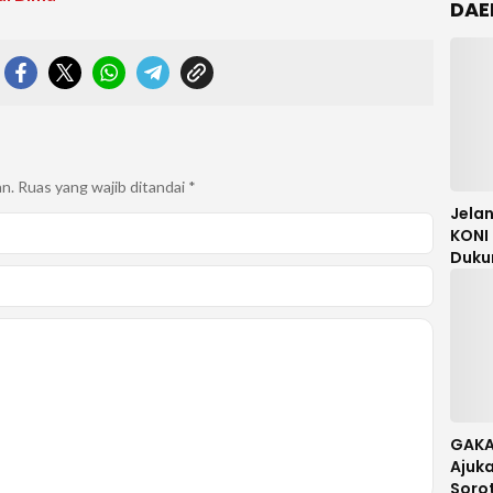
DAE
an.
Ruas yang wajib ditandai
*
Jela
KONI 
Duku
Mori 
Meng
GAKA
Ajuka
Soro