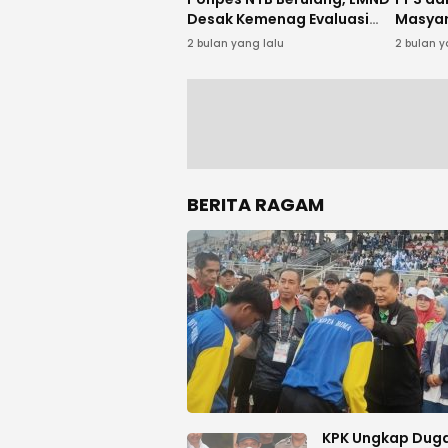
Desak Kemenag Evaluasi
Masyar
Total
Sumb
2 bulan yang lalu
2 bulan y
BERITA RAGAM
KPK Ungkap Dug