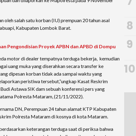
7
puan dan dilaporkan ke Mapolresta pada 9 November
n oleh salah satu korban (IU) prempuan 20 tahun asal
8
Labuapi, Kabupaten Lombok Barat.
9
an Pengondisian Proyek APBN dan APBD di Dompu
eda motor di dealer tempatnya terduga bekerja, kemudian
10
gai uang muka yang diserahkan secara transfer ke
yang dipesan korban tidak ada sampai waktu yang
elaporkan peristiwa tersebut,”ungkap Kasat Reskrim
Budi Astawa SIK dam sebuah konferensi pers yang
ratama Polresta Mataram, (21/11/2022).
 bernama DN, Perempuan 24 tahun alamat KTP Kabupaten
krim Polresta Mataram di kosnya di kota Mataram.
berdasarkan keterangan terduga saat di periksa bahwa