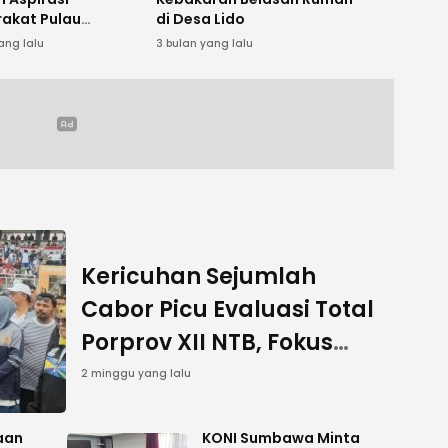
akat Pulau
di Desa Lido
awa
ang lalu
3 bulan yang lalu
Kericuhan Sejumlah
Cabor Picu Evaluasi Total
Porprov XII NTB, Fokus
Sukseskan PON 2028
2 minggu yang lalu
aan
KONI Sumbawa Minta