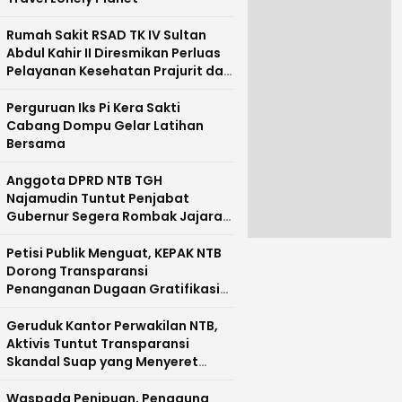
Rumah Sakit RSAD TK IV Sultan
Abdul Kahir II Diresmikan Perluas
Pelayanan Kesehatan Prajurit dan
Masyarakat Pulau Sumbawa
Perguruan Iks Pi Kera Sakti
Cabang Dompu Gelar Latihan
Bersama
Anggota DPRD NTB TGH
Najamudin Tuntut Penjabat
Gubernur Segera Rombak Jajaran
Pejabat Pemprov NTB
Petisi Publik Menguat, KEPAK NTB
Dorong Transparansi
Penanganan Dugaan Gratifikasi
di NTB
Geruduk Kantor Perwakilan NTB,
Aktivis Tuntut Transparansi
Skandal Suap yang Menyeret
Nama Mirah Midadan Fahmi
Waspada Penipuan, Pengguna