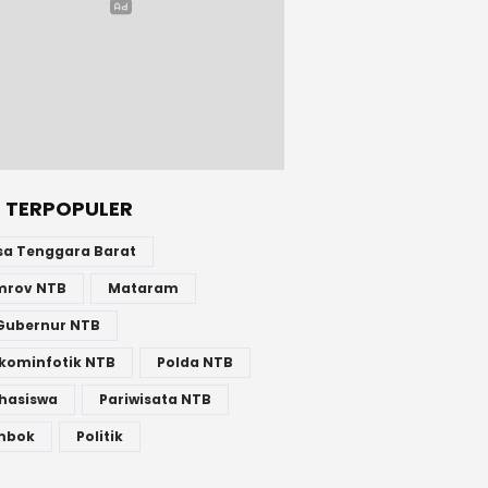
 TERPOPULER
sa Tenggara Barat
mrov NTB
Mataram
Gubernur NTB
kominfotik NTB
Polda NTB
hasiswa
Pariwisata NTB
mbok
Politik