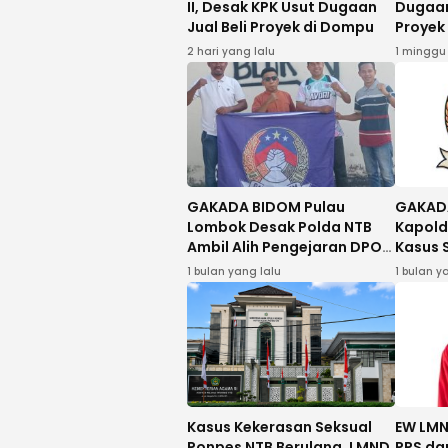
II, Desak KPK Usut Dugaan
Dugaan
Jual Beli Proyek di Dompu
Proyek
Domp
2 hari yang lalu
1 minggu
GAKADA BIDOM Pulau
GAKAD
Lombok Desak Polda NTB
Kapold
Ambil Alih Pengejaran DPO
Kasus 
Kasus Dugaan Peredaran
Bima
1 bulan yang lalu
1 bulan y
535 Gram Sabu di Bima
Kasus Kekerasan Seksual
EW LMN
Ponpes NTB Berulang, LMND
PPS da