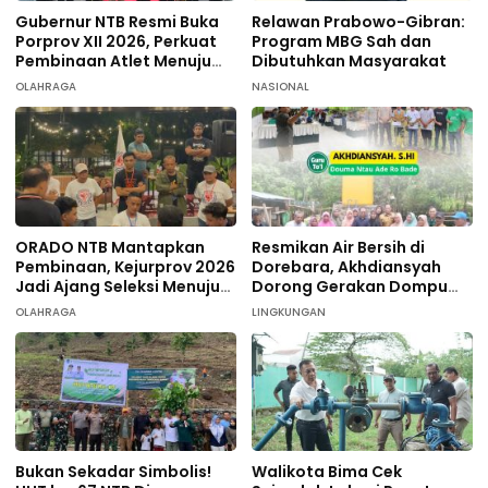
Gubernur NTB Resmi Buka
Relawan Prabowo-Gibran:
Porprov XII 2026, Perkuat
Program MBG Sah dan
Pembinaan Atlet Menuju
Dibutuhkan Masyarakat
PON 2028
OLAHRAGA
NASIONAL
ORADO NTB Mantapkan
Resmikan Air Bersih di
Pembinaan, Kejurprov 2026
Dorebara, Akhdiansyah
Jadi Ajang Seleksi Menuju
Dorong Gerakan Dompu
Nasional
Hijau
OLAHRAGA
LINGKUNGAN
Bukan Sekadar Simbolis!
Walikota Bima Cek