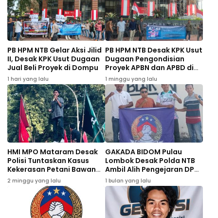
PB HPM NTB Gelar Aksi Jilid
PB HPM NTB Desak KPK Usut
II, Desak KPK Usut Dugaan
Dugaan Pengondisian
Jual Beli Proyek di Dompu
Proyek APBN dan APBD di
Dompu
1 hari yang lalu
1 minggu yang lalu
HMI MPO Mataram Desak
GAKADA BIDOM Pulau
Polisi Tuntaskan Kasus
Lombok Desak Polda NTB
Kekerasan Petani Bawang
Ambil Alih Pengejaran DPO
Bima
Kasus Dugaan Peredaran
2 minggu yang lalu
1 bulan yang lalu
535 Gram Sabu di Bima