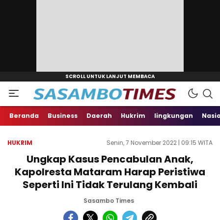
Beranda
Business
Daerah
Hukrim
lingkungan
Nasi
HUKRIM
Senin, 7 November 2022 | 09:15 WITA
Ungkap Kasus Pencabulan Anak,
Kapolresta Mataram Harap Peristiwa
Seperti Ini Tidak Terulang Kembali
Sasambo Times