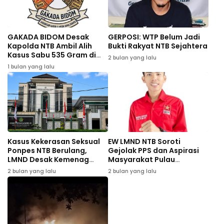
GAKADA BIDOM Desak
GERPOSI: WTP Belum Jadi
Kapolda NTB Ambil Alih
Bukti Rakyat NTB Sejahtera
Kasus Sabu 535 Gram di
2 bulan yang lalu
Bima
1 bulan yang lalu
Kasus Kekerasan Seksual
EW LMND NTB Soroti
Ponpes NTB Berulang,
Gejolak PPS dan Aspirasi
LMND Desak Kemenag
Masyarakat Pulau
Evaluasi Total
Sumbawa
2 bulan yang lalu
2 bulan yang lalu