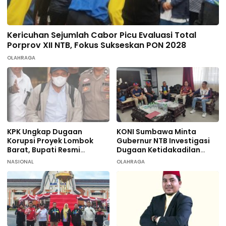
Kericuhan Sejumlah Cabor Picu Evaluasi Total
Porprov XII NTB, Fokus Sukseskan PON 2028
OLAHRAGA
KPK Ungkap Dugaan
KONI Sumbawa Minta
Korupsi Proyek Lombok
Gubernur NTB Investigasi
Barat, Bupati Resmi
Dugaan Ketidakadilan
Tersangka
terhadap 9 Atlet
NASIONAL
OLAHRAGA
Taekwondo