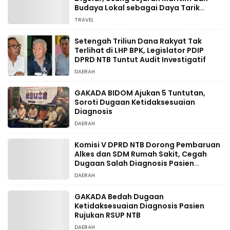
Budaya Lokal sebagai Daya Tarik
Wisata
TRAVEL
Setengah Triliun Dana Rakyat Tak
Terlihat di LHP BPK, Legislator PDIP
DPRD NTB Tuntut Audit Investigatif
DAERAH
GAKADA BIDOM Ajukan 5 Tuntutan,
Soroti Dugaan Ketidaksesuaian
Diagnosis
DAERAH
Komisi V DPRD NTB Dorong Pembaruan
Alkes dan SDM Rumah Sakit, Cegah
Dugaan Salah Diagnosis Pasien
Rujukan Bima-Dompu
DAERAH
GAKADA Bedah Dugaan
Ketidaksesuaian Diagnosis Pasien
Rujukan RSUP NTB
DAERAH