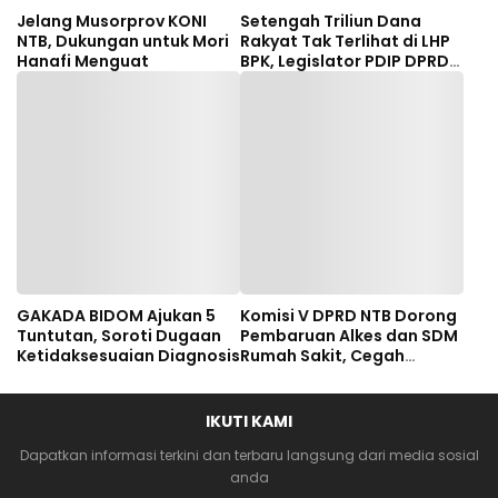
Jelang Musorprov KONI
Setengah Triliun Dana
NTB, Dukungan untuk Mori
Rakyat Tak Terlihat di LHP
Hanafi Menguat
BPK, Legislator PDIP DPRD
NTB Tuntut Audit
Investigatif
GAKADA BIDOM Ajukan 5
Komisi V DPRD NTB Dorong
Tuntutan, Soroti Dugaan
Pembaruan Alkes dan SDM
Ketidaksesuaian Diagnosis
Rumah Sakit, Cegah
Dugaan Salah Diagnosis
Pasien Rujukan Bima-
Dompu
IKUTI KAMI
Dapatkan informasi terkini dan terbaru langsung dari media sosial
anda