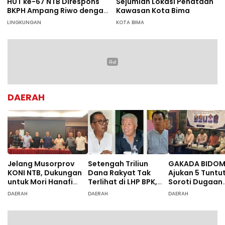
HUT ke-67 NTB Direspons
Sejumlah Lokasi Penataan
BKPH Ampang Riwo dengan
Kawasan Kota Bima
Aksi Tanam Pohon Massal
LINGKUNGAN
KOTA BIMA
di Dompu
DAERAH
Jelang Musorprov
Setengah Triliun
GAKADA BIDO
KONI NTB, Dukungan
Dana Rakyat Tak
Ajukan 5 Tuntu
untuk Mori Hanafi
Terlihat di LHP BPK,
Soroti Dugaan
Menguat
Legislator PDIP DPRD
Ketidaksesuai
DAERAH
DAERAH
DAERAH
NTB Tuntut Audit
Diagnosis
Investigatif