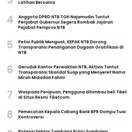
Latihan Bersama
4
Anggota DPRD NTB TGH Najamudin Tuntut
Penjabat Gubernur Segera Rombak Jajaran
Pejabat Pemprov NTB
5
Petisi Publik Menguat, KEPAK NTB Dorong
Transparansi Penanganan Dugaan Gratifikasi di
NTB
6
Geruduk Kantor Perwakilan NTB, Aktivis Tuntut
Transparansi Skandal Suap yang Menyeret Nama
Mirah Midadan Fahmi
7
Waspada Penipuan, Pengguna dihimbau beli Tiket
di Situs Resmi Tiketcom
8
Pemecatan Kepala Cabang Bank BPR Dompu Tuai
Kontroversi
Potensi Sektor Tambang Pulau Sumbawa,