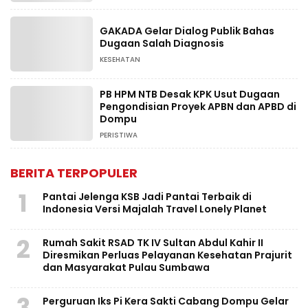
GAKADA Gelar Dialog Publik Bahas
Dugaan Salah Diagnosis
KESEHATAN
PB HPM NTB Desak KPK Usut Dugaan
Pengondisian Proyek APBN dan APBD di
Dompu
PERISTIWA
BERITA TERPOPULER
1
Pantai Jelenga KSB Jadi Pantai Terbaik di
Indonesia Versi Majalah Travel Lonely Planet
2
Rumah Sakit RSAD TK IV Sultan Abdul Kahir II
Diresmikan Perluas Pelayanan Kesehatan Prajurit
dan Masyarakat Pulau Sumbawa
3
Perguruan Iks Pi Kera Sakti Cabang Dompu Gelar