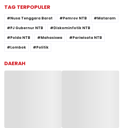
TAG TERPOPULER
Nusa Tenggara Barat
Pemrov NTB
Mataram
PJ Gubernur NTB
Diskominfotik NTB
Polda NTB
Mahasiswa
Pariwisata NTB
Lombok
Politik
DAERAH