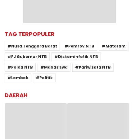
TAG TERPOPULER
Nusa Tenggara Barat
Pemrov NTB
Mataram
PJ Gubernur NTB
Diskominfotik NTB
Polda NTB
Mahasiswa
Pariwisata NTB
Lombok
Politik
DAERAH