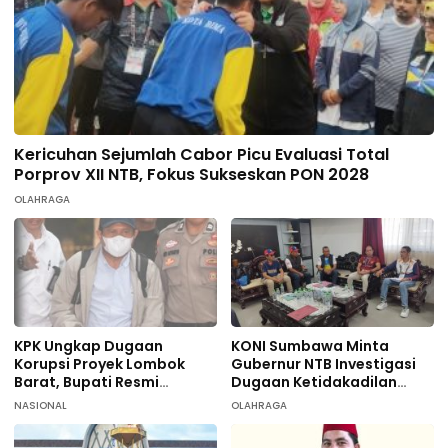
Kericuhan Sejumlah Cabor Picu Evaluasi Total
Porprov XII NTB, Fokus Sukseskan PON 2028
OLAHRAGA
KPK Ungkap Dugaan
KONI Sumbawa Minta
Korupsi Proyek Lombok
Gubernur NTB Investigasi
Barat, Bupati Resmi
Dugaan Ketidakadilan
Tersangka
terhadap 9 Atlet
NASIONAL
OLAHRAGA
Taekwondo