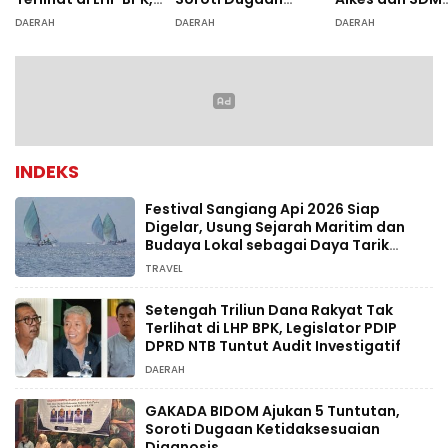
Legislator PDIP DPRD
Ketidaksesuaian
Rumah Sakit, 
DAERAH
DAERAH
DAERAH
NTB Tuntut Audit
Diagnosis
Dugaan Salah
Investigatif
Diagnosis Pasi
Rujukan Bima
INDEKS
Festival Sangiang Api 2026 Siap
Digelar, Usung Sejarah Maritim dan
Budaya Lokal sebagai Daya Tarik
Wisata
TRAVEL
Setengah Triliun Dana Rakyat Tak
Terlihat di LHP BPK, Legislator PDIP
DPRD NTB Tuntut Audit Investigatif
DAERAH
GAKADA BIDOM Ajukan 5 Tuntutan,
Soroti Dugaan Ketidaksesuaian
Diagnosis