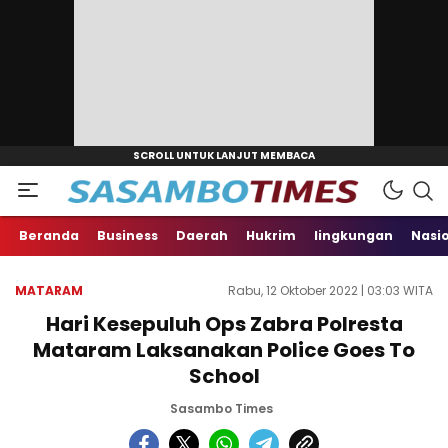
Beranda
Business
Daerah
Hukrim
lingkungan
Nasi
MATARAM
Rabu, 12 Oktober 2022 | 03:03 WITA
Hari Kesepuluh Ops Zabra Polresta
Mataram Laksanakan Police Goes To
School
Sasambo Times