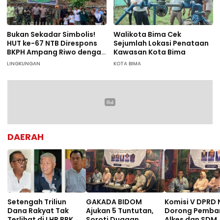
Bukan Sekadar Simbolis!
Walikota Bima Cek
HUT ke-67 NTB Direspons
Sejumlah Lokasi Penataan
BKPH Ampang Riwo dengan
Kawasan Kota Bima
Aksi Tanam Pohon Massal
LINGKUNGAN
KOTA BIMA
di Dompu
DAERAH
Setengah Triliun
GAKADA BIDOM
Komisi V DPRD 
Dana Rakyat Tak
Ajukan 5 Tuntutan,
Dorong Pemba
Terlihat di LHP BPK,
Soroti Dugaan
Alkes dan SDM