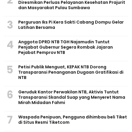
Diresmikan Perluas Pelayanan Kesehatan Prajurit
dan Masyarakat Pulau Sumbawa
3
Perguruan Iks Pi Kera Sakti Cabang Dompu Gelar
Latihan Bersama
4
Anggota DPRD NTB TGH Najamudin Tuntut
Penjabat Gubernur Segera Rombak Jajaran
Pejabat Pemprov NTB
5
Petisi Publik Menguat, KEPAK NTB Dorong
Transparansi Penanganan Dugaan Gratifikasi di
NTB
6
Geruduk Kantor Perwakilan NTB, Aktivis Tuntut
Transparansi Skandal Suap yang Menyeret Nama
Mirah Midadan Fahmi
7
Waspada Penipuan, Pengguna dihimbau beli Tiket
di Situs Resmi Tiketcom