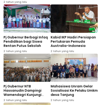
dengan daya saing
2 tahun yang lalu
Pj Gubernur Berbagi Infaq
Kabid IKP Hadiri Persiapan
Pendidikan bagi Siswa
Pertukaran Pemuda
Rentan Putus Sekolah
Australia-Indonesia
2 tahun yang lalu
2 tahun yang lalu
Pj Gubernur NTB
Mahasiswa Unram Gelar
Hassanudin Dampingi
Sosialisasi Ke Pelaku Umkm
Wamendagri Kunjungi
desa Tanjung
SMAN 1 Mataram
2 tahun yang lalu
2 tahun yang lalu