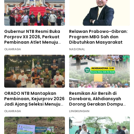
Gubernur NTB Resmi Buka
Relawan Prabowo-Gibran:
Porprov XII 2026, Perkuat
Program MBG Sah dan
Pembinaan Atlet Menuju
Dibutuhkan Masyarakat
PON 2028
OLAHRAGA
NASIONAL
ORADO NTB Mantapkan
Resmikan Air Bersih di
Pembinaan, Kejurprov 2026
Dorebara, Akhdiansyah
Jadi Ajang Seleksi Menuju
Dorong Gerakan Dompu
Nasional
Hijau
OLAHRAGA
LINGKUNGAN