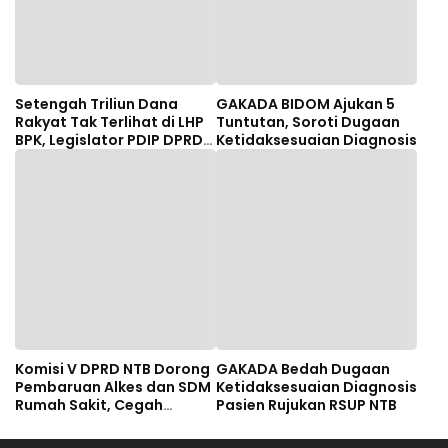
Setengah Triliun Dana
GAKADA BIDOM Ajukan 5
Rakyat Tak Terlihat di LHP
Tuntutan, Soroti Dugaan
BPK, Legislator PDIP DPRD
Ketidaksesuaian Diagnosis
NTB Tuntut Audit
Investigatif
Komisi V DPRD NTB Dorong
GAKADA Bedah Dugaan
Pembaruan Alkes dan SDM
Ketidaksesuaian Diagnosis
Rumah Sakit, Cegah
Pasien Rujukan RSUP NTB
Dugaan Salah Diagnosis
Pasien Rujukan Bima-