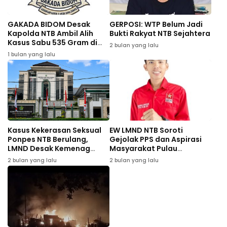
GAKADA BIDOM Desak
GERPOSI: WTP Belum Jadi
Kapolda NTB Ambil Alih
Bukti Rakyat NTB Sejahtera
Kasus Sabu 535 Gram di
2 bulan yang lalu
Bima
1 bulan yang lalu
Kasus Kekerasan Seksual
EW LMND NTB Soroti
Ponpes NTB Berulang,
Gejolak PPS dan Aspirasi
LMND Desak Kemenag
Masyarakat Pulau
Evaluasi Total
Sumbawa
2 bulan yang lalu
2 bulan yang lalu