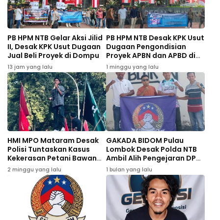
PB HPM NTB Gelar Aksi Jilid
PB HPM NTB Desak KPK Usut
II, Desak KPK Usut Dugaan
Dugaan Pengondisian
Jual Beli Proyek di Dompu
Proyek APBN dan APBD di
Dompu
13 jam yang lalu
1 minggu yang lalu
HMI MPO Mataram Desak
GAKADA BIDOM Pulau
Polisi Tuntaskan Kasus
Lombok Desak Polda NTB
Kekerasan Petani Bawang
Ambil Alih Pengejaran DPO
Bima
Kasus Dugaan Peredaran
2 minggu yang lalu
1 bulan yang lalu
535 Gram Sabu di Bima