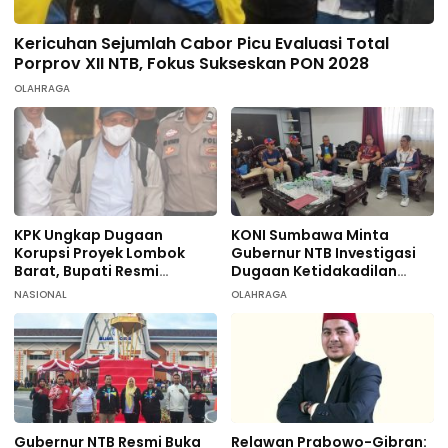
Kericuhan Sejumlah Cabor Picu Evaluasi Total
Porprov XII NTB, Fokus Sukseskan PON 2028
OLAHRAGA
KPK Ungkap Dugaan
KONI Sumbawa Minta
Korupsi Proyek Lombok
Gubernur NTB Investigasi
Barat, Bupati Resmi
Dugaan Ketidakadilan
Tersangka
terhadap 9 Atlet
NASIONAL
OLAHRAGA
Taekwondo
Gubernur NTB Resmi Buka
Relawan Prabowo-Gibran: