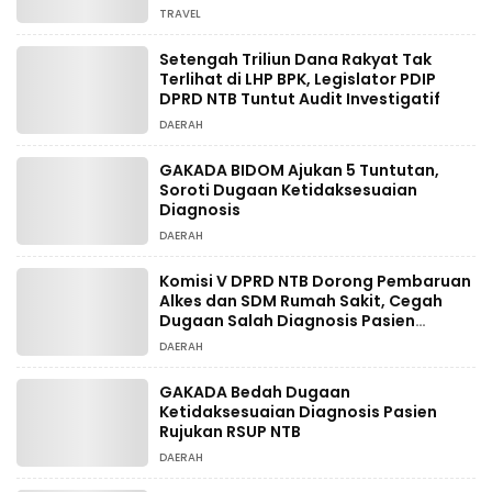
Wisata
TRAVEL
Setengah Triliun Dana Rakyat Tak
Terlihat di LHP BPK, Legislator PDIP
DPRD NTB Tuntut Audit Investigatif
DAERAH
GAKADA BIDOM Ajukan 5 Tuntutan,
Soroti Dugaan Ketidaksesuaian
Diagnosis
DAERAH
Komisi V DPRD NTB Dorong Pembaruan
Alkes dan SDM Rumah Sakit, Cegah
Dugaan Salah Diagnosis Pasien
Rujukan Bima-Dompu
DAERAH
GAKADA Bedah Dugaan
Ketidaksesuaian Diagnosis Pasien
Rujukan RSUP NTB
DAERAH