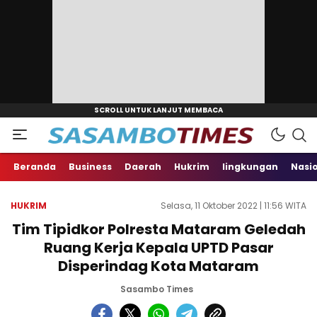
Beranda
Business
Daerah
Hukrim
lingkungan
Nasi
HUKRIM
Selasa, 11 Oktober 2022 | 11:56 WITA
Tim Tipidkor Polresta Mataram Geledah
Ruang Kerja Kepala UPTD Pasar
Disperindag Kota Mataram
Sasambo Times