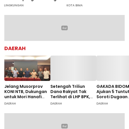
Aksi Tanam Pohon Massal
LINGKUNGAN
KOTA BIMA
di Dompu
DAERAH
Jelang Musorprov
Setengah Triliun
GAKADA BIDO
KONI NTB, Dukungan
Dana Rakyat Tak
Ajukan 5 Tuntu
untuk Mori Hanafi
Terlihat di LHP BPK,
Soroti Dugaan
Menguat
Legislator PDIP DPRD
Ketidaksesuai
DAERAH
DAERAH
DAERAH
NTB Tuntut Audit
Diagnosis
Investigatif