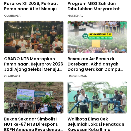
Porprov XII 2026, Perkuat
Program MBG Sah dan
Pembinaan Atlet Menuju
Dibutuhkan Masyarakat
PON 2028
OLAHRAGA
NASIONAL
ORADO NTB Mantapkan
Resmikan Air Bersih di
Pembinaan, Kejurprov 2026
Dorebara, Akhdiansyah
Jadi Ajang Seleksi Menuju
Dorong Gerakan Dompu
Nasional
Hijau
OLAHRAGA
LINGKUNGAN
Bukan Sekadar Simbolis!
Walikota Bima Cek
HUT ke-67 NTB Direspons
Sejumlah Lokasi Penataan
BKPH Ampang Riwo dengan
Kawasan Kota Bima