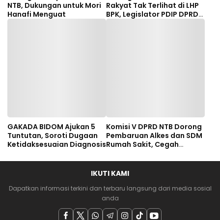
NTB, Dukungan untuk Mori
Rakyat Tak Terlihat di LHP
Hanafi Menguat
BPK, Legislator PDIP DPRD
NTB Tuntut Audit
Investigatif
GAKADA BIDOM Ajukan 5
Komisi V DPRD NTB Dorong
Tuntutan, Soroti Dugaan
Pembaruan Alkes dan SDM
Ketidaksesuaian Diagnosis
Rumah Sakit, Cegah
Dugaan Salah Diagnosis
Pasien Rujukan Bima-
Dompu
IKUTI KAMI
Dapatkan informasi terkini dan terbaru langsung dari media sosial
anda