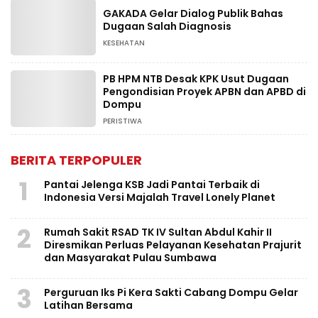
GAKADA Gelar Dialog Publik Bahas
Dugaan Salah Diagnosis
KESEHATAN
PB HPM NTB Desak KPK Usut Dugaan
Pengondisian Proyek APBN dan APBD di
Dompu
PERISTIWA
BERITA TERPOPULER
1
Pantai Jelenga KSB Jadi Pantai Terbaik di
Indonesia Versi Majalah Travel Lonely Planet
2
Rumah Sakit RSAD TK IV Sultan Abdul Kahir II
Diresmikan Perluas Pelayanan Kesehatan Prajurit
dan Masyarakat Pulau Sumbawa
3
Perguruan Iks Pi Kera Sakti Cabang Dompu Gelar
Latihan Bersama