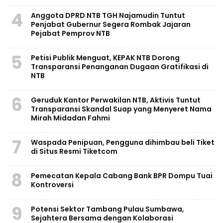
4
Anggota DPRD NTB TGH Najamudin Tuntut
Penjabat Gubernur Segera Rombak Jajaran
Pejabat Pemprov NTB
5
Petisi Publik Menguat, KEPAK NTB Dorong
Transparansi Penanganan Dugaan Gratifikasi di
NTB
6
Geruduk Kantor Perwakilan NTB, Aktivis Tuntut
Transparansi Skandal Suap yang Menyeret Nama
Mirah Midadan Fahmi
7
Waspada Penipuan, Pengguna dihimbau beli Tiket
di Situs Resmi Tiketcom
8
Pemecatan Kepala Cabang Bank BPR Dompu Tuai
Kontroversi
9
Potensi Sektor Tambang Pulau Sumbawa,
Sejahtera Bersama dengan Kolaborasi