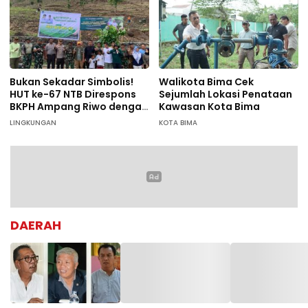
Bukan Sekadar Simbolis!
Walikota Bima Cek
HUT ke-67 NTB Direspons
Sejumlah Lokasi Penataan
BKPH Ampang Riwo dengan
Kawasan Kota Bima
Aksi Tanam Pohon Massal
LINGKUNGAN
KOTA BIMA
di Dompu
DAERAH