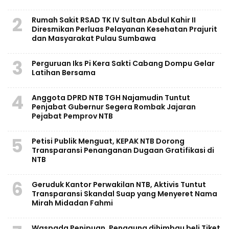
2
Rumah Sakit RSAD TK IV Sultan Abdul Kahir II
Diresmikan Perluas Pelayanan Kesehatan Prajurit
dan Masyarakat Pulau Sumbawa
3
Perguruan Iks Pi Kera Sakti Cabang Dompu Gelar
Latihan Bersama
4
Anggota DPRD NTB TGH Najamudin Tuntut
Penjabat Gubernur Segera Rombak Jajaran
Pejabat Pemprov NTB
5
Petisi Publik Menguat, KEPAK NTB Dorong
Transparansi Penanganan Dugaan Gratifikasi di
NTB
6
Geruduk Kantor Perwakilan NTB, Aktivis Tuntut
Transparansi Skandal Suap yang Menyeret Nama
Mirah Midadan Fahmi
Waspada Penipuan, Pengguna dihimbau beli Tiket