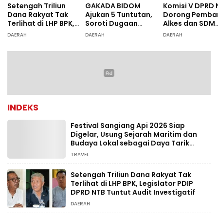
Setengah Triliun
GAKADA BIDOM
Komisi V DPRD 
Dana Rakyat Tak
Ajukan 5 Tuntutan,
Dorong Pemba
Terlihat di LHP BPK,
Soroti Dugaan
Alkes dan SDM
Legislator PDIP DPRD
Ketidaksesuaian
Rumah Sakit, 
DAERAH
DAERAH
DAERAH
NTB Tuntut Audit
Diagnosis
Dugaan Salah
Investigatif
Diagnosis Pasi
Rujukan Bima
INDEKS
Festival Sangiang Api 2026 Siap
Digelar, Usung Sejarah Maritim dan
Budaya Lokal sebagai Daya Tarik
Wisata
TRAVEL
Setengah Triliun Dana Rakyat Tak
Terlihat di LHP BPK, Legislator PDIP
DPRD NTB Tuntut Audit Investigatif
DAERAH