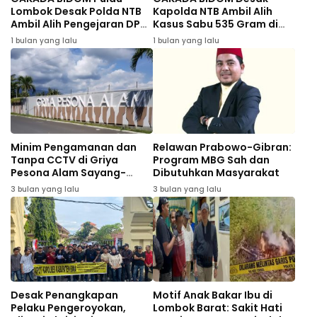
Lombok Desak Polda NTB
Kapolda NTB Ambil Alih
Ambil Alih Pengejaran DPO
Kasus Sabu 535 Gram di
Kasus Dugaan Peredaran
Bima
1 bulan yang lalu
1 bulan yang lalu
535 Gram Sabu di Bima
Minim Pengamanan dan
Relawan Prabowo-Gibran:
Tanpa CCTV di Griya
Program MBG Sah dan
Pesona Alam Sayang-
Dibutuhkan Masyarakat
Sayang, Warga Desak
3 bulan yang lalu
3 bulan yang lalu
Evaluasi Pengembang
Perumahan
Desak Penangkapan
Motif Anak Bakar Ibu di
Pelaku Pengeroyokan,
Lombok Barat: Sakit Hati