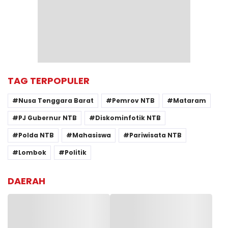
TAG TERPOPULER
Nusa Tenggara Barat
Pemrov NTB
Mataram
PJ Gubernur NTB
Diskominfotik NTB
Polda NTB
Mahasiswa
Pariwisata NTB
Lombok
Politik
DAERAH