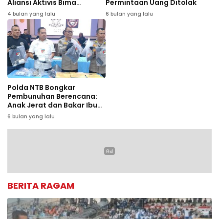
Aliansi Aktivis Bima
Permintaan Uang Ditolak
Mataram Gelar Aksi di
4 bulan yang lalu
6 bulan yang lalu
Polda NTB
Polda NTB Bongkar
Pembunuhan Berencana:
Anak Jerat dan Bakar Ibu
Kandung Demi Hilangkan
6 bulan yang lalu
Jejak
BERITA RAGAM