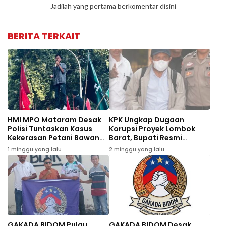
Jadilah yang pertama berkomentar disini
BERITA TERKAIT
HMI MPO Mataram Desak
KPK Ungkap Dugaan
Polisi Tuntaskan Kasus
Korupsi Proyek Lombok
Kekerasan Petani Bawang
Barat, Bupati Resmi
Bima
Tersangka
1 minggu yang lalu
2 minggu yang lalu
GAKADA BIDOM Pulau
GAKADA BIDOM Desak