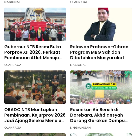
Tersangka
terhadap 9 Atlet
NASIONAL
OLAHRAGA
Taekwondo
Gubernur NTB Resmi Buka
Relawan Prabowo-Gibran:
Porprov XII 2026, Perkuat
Program MBG Sah dan
Pembinaan Atlet Menuju
Dibutuhkan Masyarakat
PON 2028
OLAHRAGA
NASIONAL
ORADO NTB Mantapkan
Resmikan Air Bersih di
Pembinaan, Kejurprov 2026
Dorebara, Akhdiansyah
Jadi Ajang Seleksi Menuju
Dorong Gerakan Dompu
Nasional
Hijau
OLAHRAGA
LINGKUNGAN