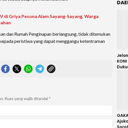
DAE
 di Griya Pesona Alam Sayang-Sayang, Warga
mahan
an dan Rumah Penginapan berlangsung, tidak ditemukan
 kepada peristiwa yang dapat menggangu ketentraman
Jela
KONI 
Duku
Mori 
Meng
an.
Ruas yang wajib ditandai
*
GAKA
Ajuka
Soro