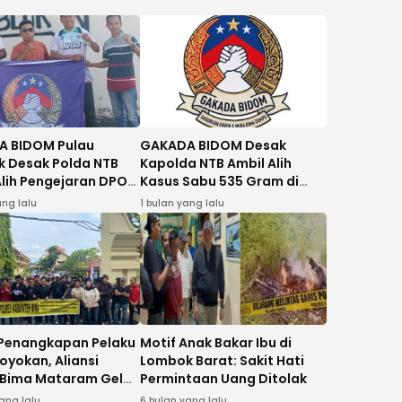
 BIDOM Pulau
GAKADA BIDOM Desak
 Desak Polda NTB
Kapolda NTB Ambil Alih
Alih Pengejaran DPO
Kasus Sabu 535 Gram di
Dugaan Peredaran
Bima
ang lalu
1 bulan yang lalu
am Sabu di Bima
Penangkapan Pelaku
Motif Anak Bakar Ibu di
oyokan, Aliansi
Lombok Barat: Sakit Hati
s Bima Mataram Gelar
Permintaan Uang Ditolak
 Polda NTB
ang lalu
6 bulan yang lalu