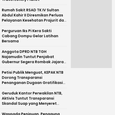
Rumah Sakit RSAD TK IV Sultan
Abdul Kahir II Diresmikan Perluas
Pelayanan Kesehatan Prajurit dan
Masyarakat Pulau Sumbawa
Perguruan Iks Pi Kera Sakti
Cabang Dompu Gelar Latihan
Bersama
Anggota DPRD NTB TGH
Najamudin Tuntut Penjabat
Gubernur Segera Rombak Jajaran
Pejabat Pemprov NTB
Petisi Publik Menguat, KEPAK NTB
Dorong Transparansi
Penanganan Dugaan Gratifikasi
di NTB
Geruduk Kantor Perwakilan NTB,
Aktivis Tuntut Transparansi
Skandal Suap yang Menyeret
Nama Mirah Midadan Fahmi
Waspada Penipuan, Pengguna