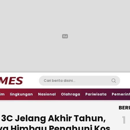
im
lingkungan
Nasional
Olahraga
Pariwisata
Pemerin
BER
 3C Jelang Akhir Tahun,
1
ya Himbau Penghuni Kos