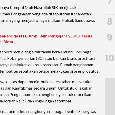
7
baya Kompol Moh Nasrulloh SIK menjelaskan
rumah Penginapan yang ada di seputaran Kecamatan
8
taram yang menjadi wilayah hukum Polsek Sandubaya.
9
k Polda NTB Ambil Alih Pengejaran DPO Kasus
di Bima
seperti menjelang akhir tahun kerap muncul berbagai
10
 Narkoba, pencurian (3C) atau bahkan bisnis prostitusi
asanya dilakukan di kos-kosan atau Rumah penginapan
empat tersebut akan tetapi melakukan proses prostitusi.
istiwa diatas dapat menimbulkan keresahan masyarakat
as dan Kamtibmas secara umum. Untuk itu dilakukan
mah Penginapan serta penghuninya untuk diberikan
elaporkan ke RT dan lingkungan setempat.
parat pemerintah Lingkungan sebagai bentuk Sinergitas