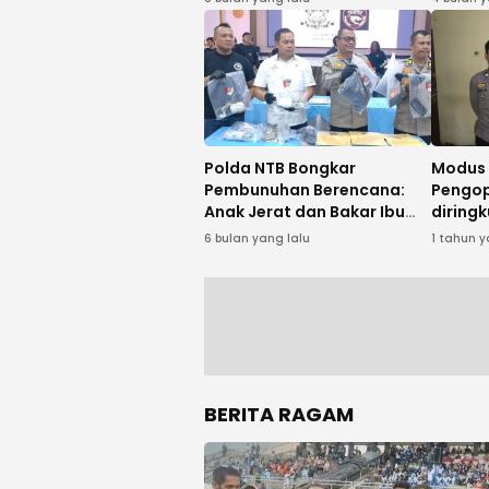
Evaluasi Pengembang
Perumahan
Polda NTB Bongkar
Modus 
Pembunuhan Berencana:
Pengop
Anak Jerat dan Bakar Ibu
diringk
Kandung Demi Hilangkan
6 bulan yang lalu
1 tahun y
Jejak
BERITA RAGAM