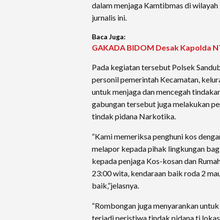
dalam menjaga Kamtibmas di wilayah ki
jurnalis ini.
Baca Juga:
GAKADA BIDOM Desak Kapolda NTB 
Pada kegiatan tersebut Polsek Sandu
personil pemerintah Kecamatan, kelur
untuk menjaga dan mencegah tindakan
gabungan tersebut juga melakukan pe
tindak pidana Narkotika.
“Kami memeriksa penghuni kos dengan
melapor kepada pihak lingkungan bagi
kepada penjaga Kos-kosan dan Rumah 
23:00 wita, kendaraan baik roda 2 ma
baik,”jelasnya.
“Rombongan juga menyarankan untuk 
terjadi peristiwa tindak pidana ti lo