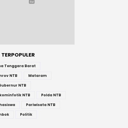
 TERPOPULER
sa Tenggara Barat
mrov NTB
Mataram
Gubernur NTB
kominfotik NTB
Polda NTB
hasiswa
Pariwisata NTB
mbok
Politik