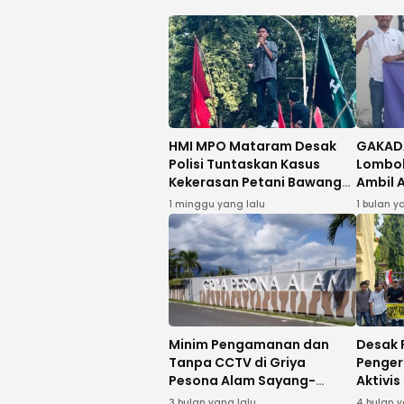
HMI MPO Mataram Desak
GAKADA
Polisi Tuntaskan Kasus
Lombok
Kekerasan Petani Bawang
Ambil 
Bima
Kasus 
1 minggu yang lalu
1 bulan y
535 Gr
Minim Pengamanan dan
Desak 
Tanpa CCTV di Griya
Penger
Pesona Alam Sayang-
Aktivi
Sayang, Warga Desak
Aksi di
3 bulan yang lalu
4 bulan y