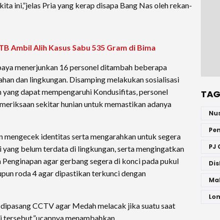
ta ini,”jelas Pria yang kerap disapa Bang Nas oleh rekan-
Ambil Alih Kasus Sabu 535 Gram di Bima
baya menerjunkan 16 personel ditambah beberapa
ahan dan lingkungan. Disamping melakukan sosialisasi
 yang dapat mempengaruhi Kondusifitas, personel
TAG
meriksaan sekitar hunian untuk memastikan adanya
Nu
Pe
 mengecek identitas serta mengarahkan untuk segera
PJ 
 yang belum terdata di lingkungan, serta mengingatkan
Penginapan agar gerbang segera di konci pada pukul
Dis
upun roda 4 agar dipastikan terkunci dengan
Ma
Lo
dipasang CCTV agar Medah melacak jika suatu saat
kasi tersebut,”ucapnya menambahkan.