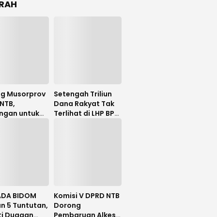
RAH
ng Musorprov
Setengah Triliun
NTB,
Dana Rakyat Tak
ngan untuk
Terlihat di LHP BPK,
Hanafi
Legislator PDIP
uat
DPRD NTB Tuntut
Audit Investigatif
DA BIDOM
Komisi V DPRD NTB
n 5 Tuntutan,
Dorong
ti Dugaan
Pembaruan Alkes