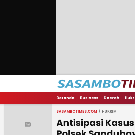
Beranda
Business
Daerah
Hukr
SASAMBOTIMES.COM
HUKRIM
Antisipasi Kasus
Polsek Sanduba