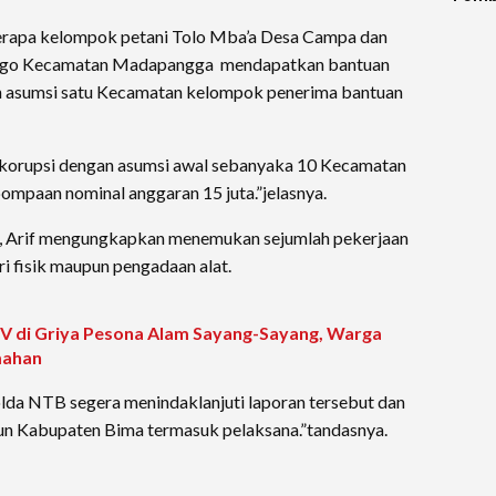
dan 
erapa kelompok petani Tolo Mba’a Desa Campa dan
Saki
Duga
ggo Kecamatan Madapangga mendapatkan bantuan
Diag
n asumsi satu Kecamatan kelompok penerima bantuan
Ruju
Dom
 korupsi dengan asumsi awal sebanyaka 10 Kecamatan
ompaan nominal anggaran 15 juta.”jelasnya.
an, Arif mengungkapkan menemukan sejumlah pekerjaan
ri fisik maupun pengadaan alat.
 di Griya Pesona Alam Sayang-Sayang, Warga
mahan
da NTB segera menindaklanjuti laporan tersebut dan
n Kabupaten Bima termasuk pelaksana.”tandasnya.