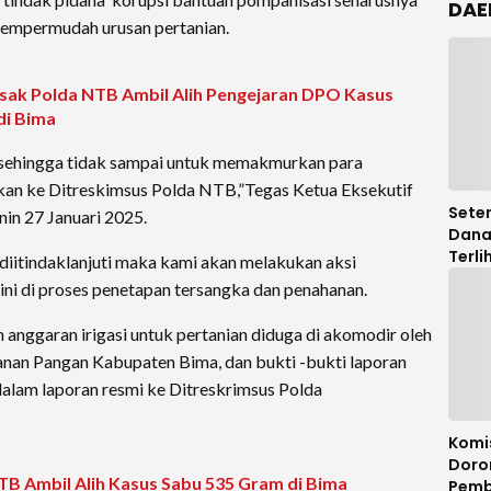
DAE
empermudah urusan pertanian.
k Polda NTB Ambil Alih Pengejaran DPO Kasus
di Bima
i sehingga tidak sampai untuk memakmurkan para
kan ke Ditreskimsus Polda NTB,”Tegas Ketua Eksekutif
Seten
in 27 Januari 2025.
Dana
Terli
k diitindaklanjuti maka kami akan melakukan aksi
Legis
s ini di proses penetapan tersangka dan penahanan.
DPRD
Audit
anggaran irigasi untuk pertanian diduga di akomodir oleh
anan Pangan Kabupaten Bima, dan bukti -bukti laporan
alam laporan resmi ke Ditreskrimsus Polda
Komi
Doro
Ambil Alih Kasus Sabu 535 Gram di Bima
Pemb