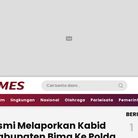
im
lingkungan
Nasional
Olahraga
Pariwisata
Pemerin
BER
smi Melaporkan Kabid
1
abupaten Bima Ke Polda