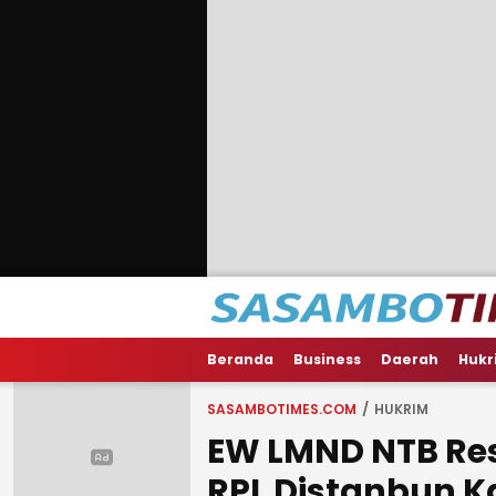
Beranda
Business
Daerah
Hukr
SASAMBOTIMES.COM
HUKRIM
EW LMND NTB Re
RPL Distanbun K