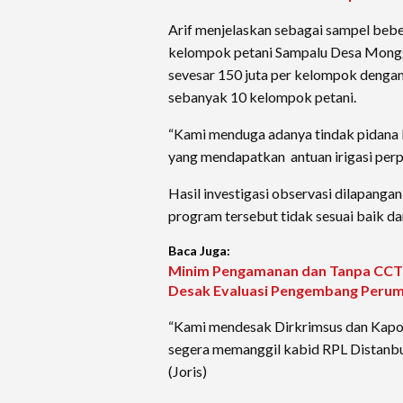
Arif menjelaskan sebagai sampel beb
kelompok petani Sampalu Desa Mon
sevesar 150 juta per kelompok denga
sebanyak 10 kelompok petani.
“Kami menduga adanya tindak pidana
yang mendapatkan antuan irigasi perp
Hasil investigasi observasi dilapang
program tersebut tidak sesuai baik da
Baca Juga:
Minim Pengamanan dan Tanpa CCTV
Desak Evaluasi Pengembang Peru
“Kami mendesak Dirkrimsus dan Kapol
segera memanggil kabid RPL Distanbu
(Joris)