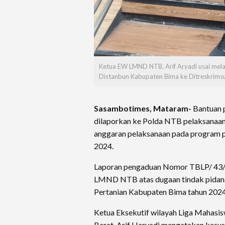
Ketua EW LMND NTB, Arif Aryadi usai mel
Distanbun Kabupaten Bima ke Ditreskrims
Sasambotimes, Mataram-
Bantuan 
dilaporkan ke Polda NTB pelaksanaan 
anggaran pelaksanaan pada program p
2024.
Laporan pengaduan Nomor TBLP/ 43/
LMND NTB atas dugaan tindak pidana
Pertanian Kabupaten Bima tahun 2024
Ketua Eksekutif wilayah Liga Mahas
Barat, Arif Haryadi mengatakan kasus