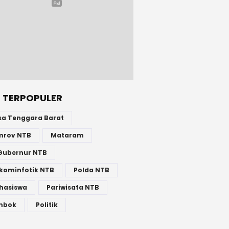
 TERPOPULER
sa Tenggara Barat
mrov NTB
Mataram
Gubernur NTB
kominfotik NTB
Polda NTB
hasiswa
Pariwisata NTB
mbok
Politik