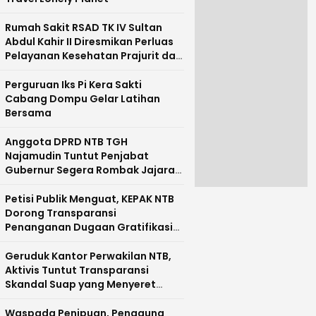
Rumah Sakit RSAD TK IV Sultan
Abdul Kahir II Diresmikan Perluas
Pelayanan Kesehatan Prajurit dan
Masyarakat Pulau Sumbawa
Perguruan Iks Pi Kera Sakti
Cabang Dompu Gelar Latihan
Bersama
Anggota DPRD NTB TGH
Najamudin Tuntut Penjabat
Gubernur Segera Rombak Jajaran
Pejabat Pemprov NTB
Petisi Publik Menguat, KEPAK NTB
Dorong Transparansi
Penanganan Dugaan Gratifikasi
di NTB
Geruduk Kantor Perwakilan NTB,
Aktivis Tuntut Transparansi
Skandal Suap yang Menyeret
Nama Mirah Midadan Fahmi
Waspada Penipuan, Pengguna