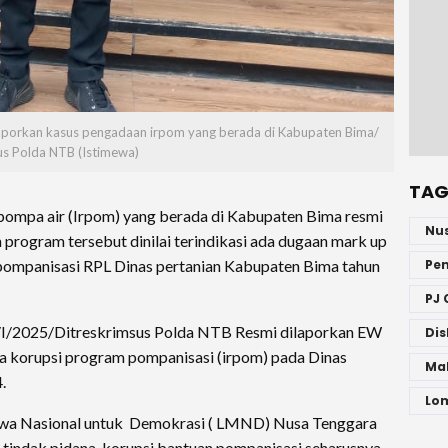
aporkan kasus pengadaan irpom yang berada di Kabupaten Bima/
us Polda NTB (Istimewa)
TAG
pompa air (Irpom) yang berada di Kabupaten Bima resmi
Nu
program tersebut dinilai terindikasi ada dugaan mark up
Pe
ompanisasi RPL Dinas pertanian Kabupaten Bima tahun
PJ 
I/2025/Ditreskrimsus Polda NTB Resmi dilaporkan EW
Dis
 korupsi program pompanisasi (irpom) pada Dinas
Ma
.
Lo
iswa Nasional untuk Demokrasi ( LMND) Nusa Tenggara
 tindak pidana korupsi bantuan pompanisasi seharusnya