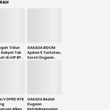
RAH
gah Triliun
GAKADA BIDOM
 Rakyat Tak
Ajukan 5 Tuntutan,
hat di LHP BPK,
Soroti Dugaan
lator PDIP
Ketidaksesuaian
 NTB Tuntut
Diagnosis
 Investigatif
si V DPRD NTB
GAKADA Bedah
ng
Dugaan
aruan Alkes
Ketidaksesuaian