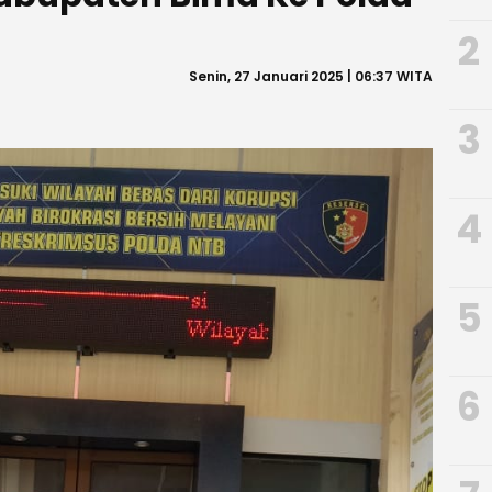
2
Senin, 27 Januari 2025 | 06:37 WITA
3
4
5
6